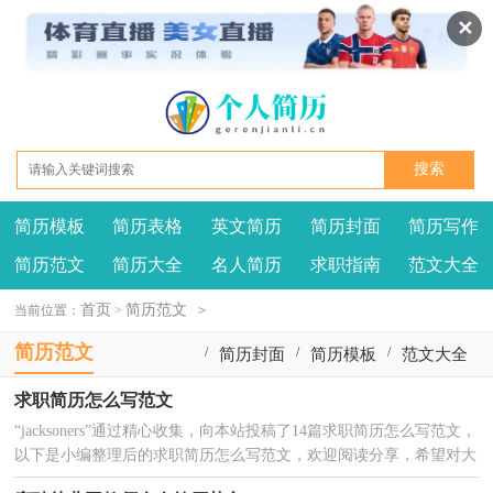
✕
简历模板
简历表格
英文简历
简历封面
简历写作
我要投稿
投诉建议
简历范文
简历大全
名人简历
求职指南
范文大全
首页
简历范文
当前位置：
>
>
简历范文
/
/
/
简历封面
简历模板
范文大全
/
/
/
英文简历
简历范文
简历表格
求职简历怎么写范文
“jacksoners”通过精心收集，向本站投稿了14篇求职简历怎么写范文，
2025-02-17
/
/
/
面试问题
简历大全
简历写作
以下是小编整理后的求职简历怎么写范文，欢迎阅读分享，希望对大
家有帮助。篇1：求职简历 xxx女23岁学历：本科工作...
/
/
/
励志人生
名人简历
求职指南