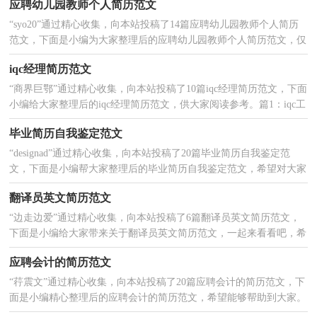
应聘幼儿园教师个人简历范文
/
/
/
教学文档
考试
作文
“syo20”通过精心收集，向本站投稿了14篇应聘幼儿园教师个人简历
2025-02-14
范文，下面是小编为大家整理后的应聘幼儿园教师个人简历范文，仅
供参考，欢迎大家阅读，希望可以帮助到有需要的朋友...
iqc经理简历范文
“商界巨鄂”通过精心收集，向本站投稿了10篇iqc经理简历范文，下面
2025-02-14
小编给大家整理后的iqc经理简历范文，供大家阅读参考。篇1：iqc工
程师简历 基本资料姓 名： zhaopin 性 别： 男...
毕业简历自我鉴定范文
“designad”通过精心收集，向本站投稿了20篇毕业简历自我鉴定范
2025-02-07
文，下面是小编帮大家整理后的毕业简历自我鉴定范文，希望对大家
的学习与工作有所帮助。篇1：警校毕业简历自我鉴定...
翻译员英文简历范文
“边走边爱”通过精心收集，向本站投稿了6篇翻译员英文简历范文，
2025-01-30
下面是小编给大家带来关于翻译员英文简历范文，一起来看看吧，希
望对您有所帮助。篇1：翻译员英文简历 翻译员英文简...
应聘会计的简历范文
“荇震文”通过精心收集，向本站投稿了20篇应聘会计的简历范文，下
2025-01-29
面是小编精心整理后的应聘会计的简历范文，希望能够帮助到大家。
篇1：会计简历应聘 yjbys女，37岁学历：大专期望工资：3...