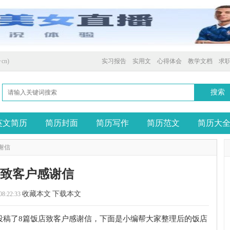
cn)
实习报告
实用文
心得体会
教学文档
求
英文简历
简历封面
简历写作
简历范文
简历大
谢信
店致客户感谢信
收藏本文
下载本文
08:22:33
投稿了8篇饭店致客户感谢信，下面是小编帮大家整理后的饭店