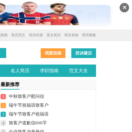
✕
职指南
简历范文
简历封面
英文简历
简历表格
简历模板
我要投稿
投诉建议
全
名人简历
求职指南
范文大全
最新推荐
中秋致客户慰问信
1
端午节祝福语致客户
2
端午节致客户祝福语
3
致客户道歉信600字
4
企业致客户表扬信
5