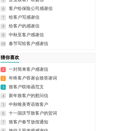
客户给保险公司感谢信
6
给客户写感谢信
7
给客户的感谢信
8
中秋至客户感谢信
9
春节写给客户感谢信
10
猜你喜欢
一封简单客户感谢信
1
年终客户答谢会致答谢词
2
致客户联络函范文
3
新年致客户的慰问信
4
中秋唯美寄语致客户
5
十一国庆节致客户的贺词
6
致客户春节放假通知
7
致幼儿园老师感谢信
8