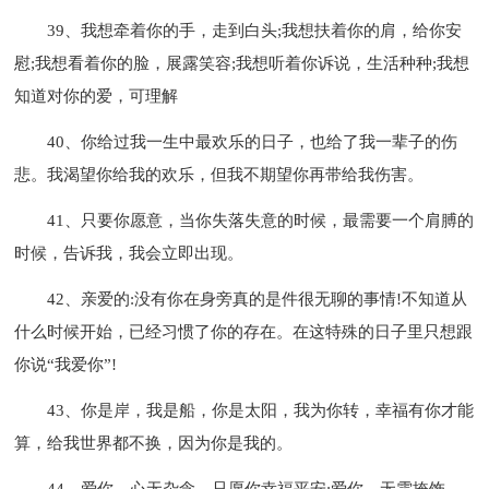
39、我想牵着你的手，走到白头;我想扶着你的肩，给你安
慰;我想看着你的脸，展露笑容;我想听着你诉说，生活种种;我想
知道对你的爱，可理解
40、你给过我一生中最欢乐的日子，也给了我一辈子的伤
悲。我渴望你给我的欢乐，但我不期望你再带给我伤害。
41、只要你愿意，当你失落失意的时候，最需要一个肩膊的
时候，告诉我，我会立即出现。
42、亲爱的:没有你在身旁真的是件很无聊的事情!不知道从
什么时候开始，已经习惯了你的存在。在这特殊的日子里只想跟
你说“我爱你”!
43、你是岸，我是船，你是太阳，我为你转，幸福有你才能
算，给我世界都不换，因为你是我的。
44、爱你，心无杂念，只愿你幸福平安;爱你，无需掩饰，