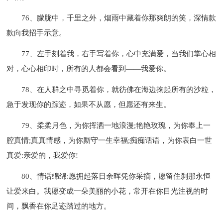
76、朦胧中，千里之外，烟雨中藏着你那爽朗的笑，深情款
款向我招手示意。
77、左手刻着我，右手写着你，心中充满爱，当我们掌心相
对，心心相印时，所有的人都会看到――我爱你。
78、在人群之中寻觅着你，就彷佛在海边掬起所有的沙粒，
急于发现你的踪迹，如果不从愿，但愿还有来生。
79、柔柔月色，为你挥洒一地浪漫;艳艳玫瑰，为你奉上一
腔真情;真真情感，为你厮守一生幸福;痴痴话语，为你表白一世
真爱:亲爱的，我爱你!
80、情话绵绵:愿拥起落日余晖凭你采摘，愿留住刹那永恒
让爱来白。我愿变成一朵美丽的小花，常开在你目光注视的时
间，飘香在你足迹踏过的地方。