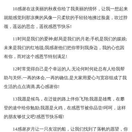
10感谢在这美丽的秋夜你给了我美丽的情怀，让我一想起来
就能感觉到那凉爽的风像一只柔软的手轻轻地拂过脸庞，吹过脖
颈，遥远的思念，遥祝感恩节快乐!
11时间是我们的爱神;邮局是我们的月老;手机是我们的媒娘;
未来是我们的红地毯;我感谢他们把你带到我身边，我的心也因
有你，而对这个感恩节特别满足!
12时常觉得自己是个幸运的人.无论何时何处总有人给我帮
助与关怀.一再的体会,一再的确信,是大家用爱心与宽容组成了我
生活的点点滴滴.真心感谢你!
13我愿是候鸟，在迁徙的路上伴你飞翔;我愿是雄鹰，在攀
登的途中给你勉励;我愿是火鸡，在感恩节被你品尝!呵呵，这样
的朋友够仗义吧!感恩节快乐喔!
14感谢岁月让一只友谊的船，让我们找到了落帆的愿望，你