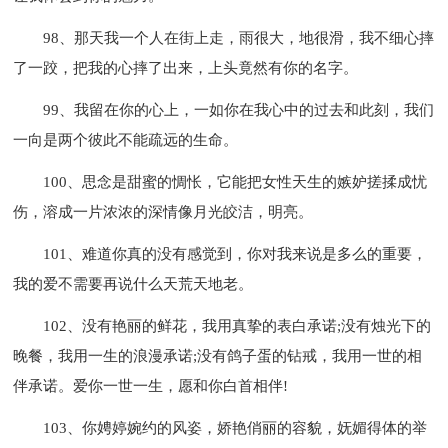
98、那天我一个人在街上走，雨很大，地很滑，我不细心摔
了一跤，把我的心摔了出来，上头竟然有你的名字。
99、我留在你的心上，一如你在我心中的过去和此刻，我们
一向是两个彼此不能疏远的生命。
100、思念是甜蜜的惆怅，它能把女性天生的嫉妒搓揉成忧
伤，溶成一片浓浓的深情像月光皎洁，明亮。
101、难道你真的没有感觉到，你对我来说是多么的重要，
我的爱不需要再说什么天荒天地老。
102、没有艳丽的鲜花，我用真挚的表白承诺;没有烛光下的
晚餐，我用一生的浪漫承诺;没有鸽子蛋的钻戒，我用一世的相
伴承诺。爱你一世一生，愿和你白首相伴!
103、你娉婷婉约的风姿，娇艳俏丽的容貌，妩媚得体的举