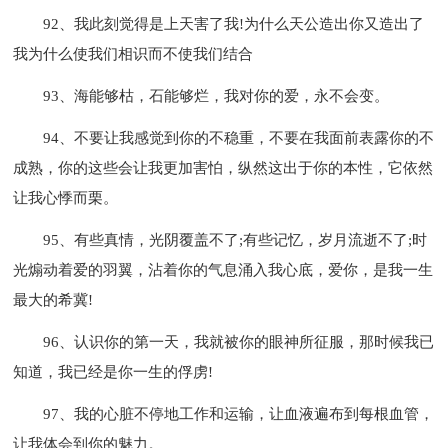
92、我此刻觉得是上天害了我!为什么天公造出你又造出了
我为什么使我们相识而不使我们结合
93、海能够枯，石能够烂，我对你的爱，永不会变。
94、不要让我感觉到你的不稳重，不要在我面前表露你的不
成熟，你的这些会让我更加害怕，纵然这出于你的本性，它依然
让我心悸而栗。
95、有些真情，光阴覆盖不了;有些记忆，岁月流逝不了;时
光煽动着爱的羽翼，沾着你的气息涌入我心底，爱你，是我一生
最大的希冀!
96、认识你的第一天，我就被你的眼神所征服，那时候我已
知道，我已经是你一生的俘虏!
97、我的心脏不停地工作和运输，让血液遍布到每根血管，
让我体会到你的魅力。