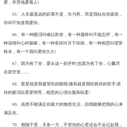
爱，辛苦地爱着人!
65、人生最遥远的距离不是，生与死，而是我站在你面前，
你却不知道我爱你。
66、有一种眼泪叫难以割舍，有一种凝眸叫不能忘怀，有一
种深情叫心碎肠摧，有一种牵挂叫月下徘徊，有一种相思叫望穿
秋水，有一个我叫爱你久久!
67、因为有了你，爱从这一刻开时;也因为有了你，心飘浮
在碧空里……
68、星星就是我凝望你的眼睛;微风就是我轻抚你的双手;牵
挂的眼泪比星星明亮，相思的心境比微风轻柔!
69、虽然不能满足你最大的物质生活…但我能够把我的心来
满足你。
70、相隔千里，天各一方，不管你的心里还会不会记起我，