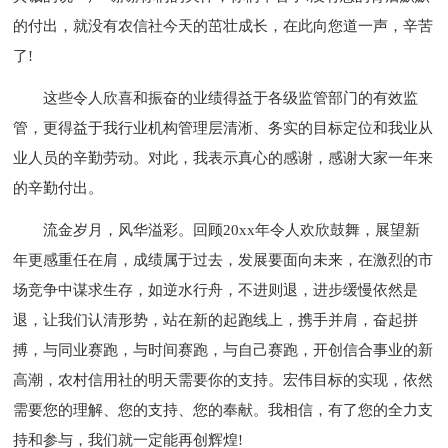
的付出，就没有农信社今天的茁壮成长，在此向您道一声，辛苦
了!
这些令人欣喜和振奋的业绩得益于各级监管部门的有效监
管，更得益于我行业机构管理层清淅、务实的目标定位和我业从
业人员的辛勤劳动。对此，我表示真心的感谢，感谢大家一年来
的辛勤付出。
流金岁月，风华溢彩。回顾20xx年令人欢欣鼓舞，展望新
年更感重任在肩，成绩属于过去，发展要面向未来，在激烈的市
场竞争中谋求生存，如逆水行舟，不进则退，进步缓慢依然是
退，让我们认清形势，站在新的起跑线上，携手并肩，奋起拼
搏，与同业赛跑，与时间赛跑，与自己赛跑，开创信合事业的新
高潮，农村信用社的明天需要你的支持。宏伟目标的实现，依然
需要您的理解、您的支持、您的奉献。我相信，有了您的全力支
持和参与，我们就一定能再创辉煌!