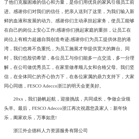
了他们克服困难的信心和力量，是你们用优良的家风引领员工前
进。感谢你们对我们的信任，把亲人送到了这里，为我们输入新
鲜的血液和发展的动力。感谢你们主动承担起家务，使员工能够
在自己的岗位上安心工作;感谢你们挑起家庭的重担，让员工在
岗位上有精力超越自我创造奇迹;感谢你们为员工提供休息的港
湾，我们也将不负重托，为员工施展才华提供宽大的舞台。同
时，我们也殷切希望，各位员工与你们能多一点交流，多一分理
解，在公司做优秀员工，在家里做孝顺儿女和合格父母。我们坚
信，在全体同仁的齐心协力下，在各位家属的鼎力支持下，大家
同心同德，FESCO Adecco浙江的明天会更美好。
20xx，我们扬帆起航，迎接挑战，共同成长，争做企业领
头羊。最后，FESCO Adecco浙江再次祝愿您及家人：新年快
乐，阖家欢乐，万事如意!
浙江外企德科人力资源服务有限公司