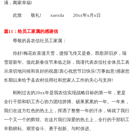
满，阖家幸福!
此致
敬礼!
xuexila
20xx年x月x日
篇11：给员工家属的感谢信
尊敬的县农信社员工家属：
你好!梅花欢喜漫天雪，捷报飞传又是春。凯歌辞旧岁，瑞
雪迎新年。值此新春佳节来临之际，我谨代表农信社全体员工表
示亲切地问候和良好的祝愿!衷心祝您节日快乐!万事如意!感谢您
长期以来给予县农村信用社和您家人工作的关心与支持!
刚刚过去的20xx年是我农信实现战略目标的第一年，更是
全行干部和职工齐心协力团结拼搏、硕果累累的一年。一年来，
我们在这方红色的热土上，挥洒了整整一年的汗水，铸就了我行
一个又一个的辉煌。在这片我们深爱的热土上，全行的干部职工
辛勤耕耘、艰苦奋斗、勇于创新、与时俱进。