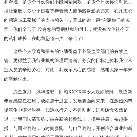
和牵挂，多少个日夜你们不能同聚同欢，多少个日夜你们对员工
挂肚牵肠，多少个日夜等待着亲人疲倦般身影的归来。在此衷心
的感谢员工家属们的支持和关心，真诚的说一声“谢谢你们的关
怀，你们辛苦了!没有您的背后默默的付出，就没有农信社今天
的茁壮成长，在此向您道一声，辛苦了!
这些令人欣喜和振奋的业绩得益于各级监管部门的有效监
管，更得益于我行业机构管理层清淅、务实的目标定位和我业从
业人员的辛勤劳动。对此，我表示真心的感谢，感谢大家一年来
的辛勤付出。
流金岁月，风华溢彩。回顾XXXX年令人欢欣鼓舞，展望新
年更感重任在肩，成绩属于过去，发展要面向未来，在激烈的市
场竞争中谋求生存，如逆水行舟，不进则退，进步缓慢依然是
退，让我们认清形势，站在新的起跑线上，携手并肩，奋起拼
搏，与同业赛跑，与时间赛跑，与自己赛跑，开创信合事业的新