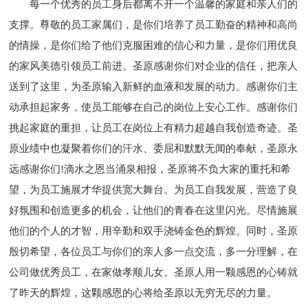
每一个优秀的员工身后都离不开一个温馨的家庭和亲人们的
支撑。尊敬的员工家属们，是你们培养了员工勤奋的精神和高尚
的情操，是你们给了他们克服困难的信心和力量，是你们用优良
的家风美德引领员工前进。圣原感谢你们对企业的信任，把亲人
送到了这里，为圣原输入新鲜的血液和发展的动力。感谢你们主
动承担起家务，使员工能够在自己的岗位上安心工作。感谢你们
挑起家庭的重担，让员工在岗位上有精力超越自我创造奇迹。圣
原业绩中也凝聚着你们的汗水、委屈和默默无闻的奉献，圣原永
远感谢你们!滴水之恩当涌泉相报，圣原将不负大家的重托和希
望，为员工施展才华提供宽大舞台。为员工自我发展，营造了良
好氛围和创造更多的机会，让他们的青春在这里闪光。尽情施展
他们的个人的才智，用辛勤和双手浇铸金色的辉煌。同时，圣原
殷切希望，各位员工与你们的亲人多一点交流，多一分理解，在
公司做优秀员工，在家做孝顺儿女。圣原人用一颗感恩的心铸就
了昨天的辉煌，这颗感恩的心将给圣原以无穷无尽的力量。