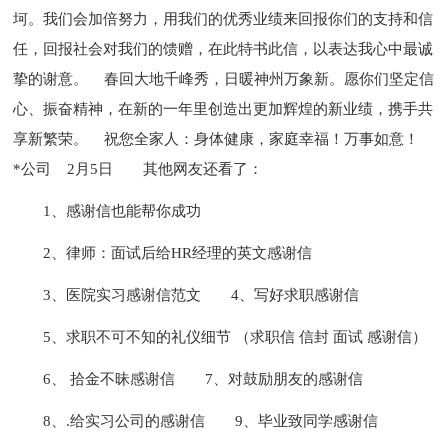
坷。我们会加倍努力，用我们的优秀业绩来回报你们的支持和信
任，回报社会对我们的馈赠，在此特书此信，以表达我心中最诚
挚的谢意。 春回大地千峰秀，日暖神州万象新。愿你们坚定信
心、振奋精神，在新的一年里创造出更加辉煌的新业绩，携手共
享新繁荣。 祝您全家人：身体健康，家庭幸福！万事如意！
*公司 2月5日
其他网友还看了：
1、感谢信也能帮你成功
2、律师：面试后给HR经理的英文感谢信
3、医院实习感谢信范文
4、写好求职感谢信
5、求职不可不知的礼仪细节 （求职信 信封 面试 感谢信）
6、 拾金不昧感谢信
7、对鼓励朋友的感谢信
8、.给实习公司的感谢信
9、毕业致同学感谢信