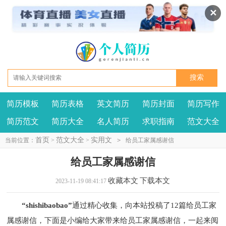
✕
简历模板
简历表格
英文简历
简历封面
简历写作
我要投稿
投诉建议
简历范文
简历大全
名人简历
求职指南
范文大全
首页
范文大全
实用文
当前位置：
>
>
>
给员工家属感谢信
给员工家属感谢信
收藏本文
下载本文
2023-11-19 08:41:17
“shishibaobao”
通过精心收集，向本站投稿了12篇给员工家
属感谢信，下面是小编给大家带来给员工家属感谢信，一起来阅