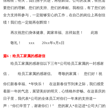
情相依；明天，我们携手共进，再创辉煌。公司的发展，依然需
要您们的理解、您们的支持、您们的奉献。我相信，有了您们的
全力支持和参与，一定能够安心的工作，在自己的岗位上再创佳
绩！我们也一定能再创辉煌！
再次祝您们身体健康、阂家幸福、吉祥如意！
此致
敬礼！
xxx
20xx年x月x日
篇6：给员工家属的感谢信
给员工家属的感谢信
以下三年*公司给员工家属的一封感谢
信，
给员工家属的感谢信
。 尊敬的家属： 您们好！祝
你们新春幸福、*年快乐！ 在这新春佳节到来之际，我们感受
着新一年的气息，展望美好的明天，心情格外舒畅。在这喜庆的
日子里，我代表*公司的全体员工对你们一年来的支持道一
声：“你们辛苦了，谢谢你们！” 您的家人*在迈进*公司大门的