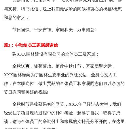
言短情长，纸传吉祥!再一次衷心感谢您对我们工作的理解
与支持。特书此信，送上我们最诚挚的问候和衷心的祝福!祝您
和您的家人：
节日愉快、平安吉祥、家庭和美、万事如意!
篇3：中秋给员工家属感谢信
致XXX园林建设有限公司的全体员工及家属：
金秋送爽，雏菊绽放。值此中秋佳节，万家团聚之际，
XXX园林谨向为了园林生态事业的兴旺发达，全身心投入工
作，在本职岗位上做出贡献的全体员工和家属同志们致以亲切的
节日慰问和美好的祝愿!
金秋时节是收获果实的季节，XXX年已经过去大半，我们
经受住了项目履约过程中的种种考验，超越了自我，取得了成
绩，这与全体员工的辛勤付出和家属的支持是分不开的，在这里