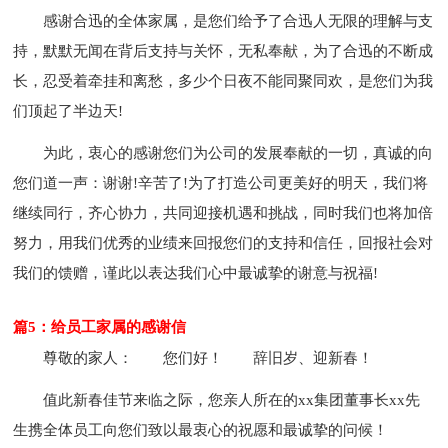
感谢合迅的全体家属，是您们给予了合迅人无限的理解与支
持，默默无闻在背后支持与关怀，无私奉献，为了合迅的不断成
长，忍受着牵挂和离愁，多少个日夜不能同聚同欢，是您们为我
们顶起了半边天!
为此，衷心的感谢您们为公司的发展奉献的一切，真诚的向
您们道一声：谢谢!辛苦了!为了打造公司更美好的明天，我们将
继续同行，齐心协力，共同迎接机遇和挑战，同时我们也将加倍
努力，用我们优秀的业绩来回报您们的支持和信任，回报社会对
我们的馈赠，谨此以表达我们心中最诚挚的谢意与祝福!
篇5：给员工家属的感谢信
尊敬的家人：
您们好！
辞旧岁、迎新春！
值此新春佳节来临之际，您亲人所在的xx集团董事长xx先
生携全体员工向您们致以最衷心的祝愿和最诚挚的问候！