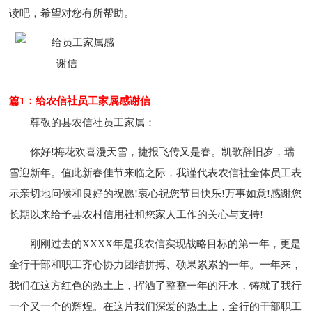
读吧，希望对您有所帮助。
篇1：给农信社员工家属感谢信
尊敬的县农信社员工家属：
你好!梅花欢喜漫天雪，捷报飞传又是春。凯歌辞旧岁，瑞
雪迎新年。值此新春佳节来临之际，我谨代表农信社全体员工表
示亲切地问候和良好的祝愿!衷心祝您节日快乐!万事如意!感谢您
长期以来给予县农村信用社和您家人工作的关心与支持!
刚刚过去的XXXX年是我农信实现战略目标的第一年，更是
全行干部和职工齐心协力团结拼搏、硕果累累的一年。一年来，
我们在这方红色的热土上，挥洒了整整一年的汗水，铸就了我行
一个又一个的辉煌。在这片我们深爱的热土上，全行的干部职工