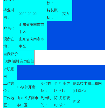
校：
毕业时
特长概
0000-00-00
实力
间：
括：
山东省济南市市
户 籍：
中区
现所在
山东省济南市市
地：
中区
自我评价
说到做到 实力自知
求职意
向
工作岗
职位性
全
行业类
信息技术和互联网
IT-软件开发
位：
质：
职
别：
(计算机)
工作地
山东省济南市
到岗时
随
月薪要
面议
区：
市中区
间：
时
求：