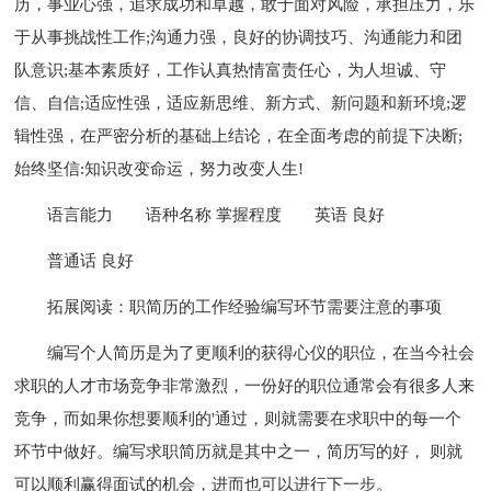
历，事业心强，追求成功和卓越，敢于面对风险，承担压力，乐
于从事挑战性工作;沟通力强，良好的协调技巧、沟通能力和团
队意识;基本素质好，工作认真热情富责任心，为人坦诚、守
信、自信;适应性强，适应新思维、新方式、新问题和新环境;逻
辑性强，在严密分析的基础上结论，在全面考虑的前提下决断;
始终坚信:知识改变命运，努力改变人生!
语言能力
语种名称 掌握程度
英语 良好
普通话 良好
拓展阅读：职简历的工作经验编写环节需要注意的事项
编写个人简历是为了更顺利的获得心仪的职位，在当今社会
求职的人才市场竞争非常激烈，一份好的职位通常会有很多人来
竞争，而如果你想要顺利的'通过，则就需要在求职中的每一个
环节中做好。编写求职简历就是其中之一，简历写的好， 则就
可以顺利赢得面试的机会，进而也可以进行下一步。