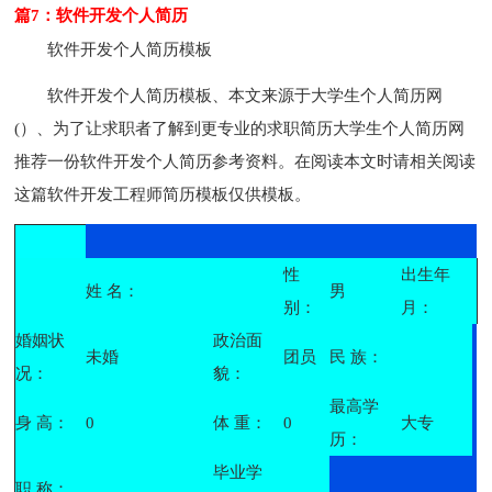
篇7：软件开发个人简历
软件开发个人简历模板
软件开发个人简历模板、本文来源于大学生个人简历网
(）、为了让求职者了解到更专业的求职简历大学生个人简历网
推荐一份软件开发个人简历参考资料。在阅读本文时请相关阅读
这篇软件开发工程师简历模板仅供模板。
性
出生年
姓 名：
男
别：
月：
婚姻状
政治面
未婚
团员
民 族：
况：
貌：
最高学
身 高：
0
体 重：
0
大专
历：
毕业学
职 称：