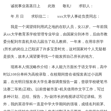
诚祝事业蒸蒸日上
此致
敬礼!
求职人：
年 月 日
求职信二：
xxx大学人事处负责同志：
我是一个渴望得到用武之地的在职人员，女22岁。一年前我
从xx大学教育系学校管理专业毕业，由国家分到本市，后由市教
委分配到市直机关幼儿园当了幼儿教师。一年来，在用非所学
(所长)的岗位上已耽误了许多宝贵时光，这对国家对个人无疑都
是损失，故本人渴望要寻找一个能发挥自己所长的地方。
现将本人情况略作介绍：本人能力方面长于语文学科，高中
时以108分单科为高校录取，在校期间曾在省报发表过小说两
篇，在光明日报发表大学生暑假调查报告一篇，曾获学校硬笔书
法赛二等奖(正楷)。以前曾被市直×机关借用作文字工作，写过
多种计划、总结、报告，为×副市长的电视讲话写过讲稿。另
外，我的英语学科一直是中学大学期间的强项，成绩名列前茅。