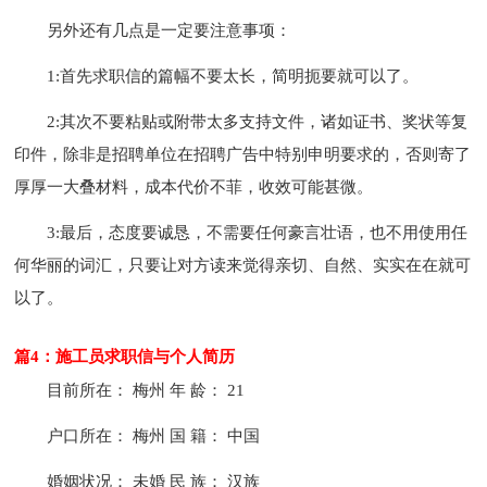
另外还有几点是一定要注意事项：
1:首先求职信的篇幅不要太长，简明扼要就可以了。
2:其次不要粘贴或附带太多支持文件，诸如证书、奖状等复
印件，除非是招聘单位在招聘广告中特别申明要求的，否则寄了
厚厚一大叠材料，成本代价不菲，收效可能甚微。
3:最后，态度要诚恳，不需要任何豪言壮语，也不用使用任
何华丽的词汇，只要让对方读来觉得亲切、自然、实实在在就可
以了。
篇4：施工员求职信与个人简历
目前所在： 梅州 年 龄： 21
户口所在： 梅州 国 籍： 中国
婚姻状况： 未婚 民 族： 汉族