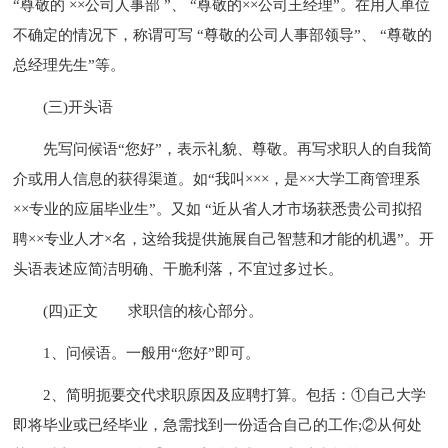
“尊敬的 ××公司人事部 ”、 “尊敬的××公司王经理”。在用人单位
不确定的情况下，称谓可写 “尊敬的公司人事部领导”、 “尊敬的
总经理先生”等。
(三)开头语
先写问候语“您好”，表示礼貌、尊敬。再写求职人的自我简
介或用人信息的获得渠道。如“我叫×××，是××大学工商管理系
××专业的应届毕业生”。又如 “近从省人才市场获悉贵公司拟招
聘××专业人才×名，这给我提供施展自己智慧和才能的机遇”。开
头语表述应简洁明确、干脆利落，不宜过多过长。
(四)正文
求职信的核心部分。
1、问候语。一般用“您好”即可。
2、简明扼要交代求职原因及应聘打算。包括：①自己大学
即将毕业或已经毕业，急需找到一份适合自己的工作;②从何处