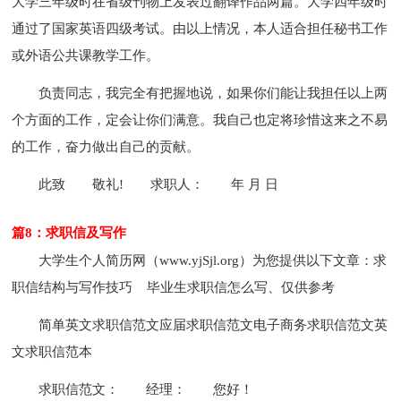
大学三年级时在省级刊物上发表过翻译作品两篇。大学四年级时
通过了国家英语四级考试。由以上情况，本人适合担任秘书工作
或外语公共课教学工作。
负责同志，我完全有把握地说，如果你们能让我担任以上两
个方面的工作，定会让你们满意。我自己也定将珍惜这来之不易
的工作，奋力做出自己的贡献。
此致
敬礼!
求职人：
年 月 日
篇8：求职信及写作
大学生个人简历网（www.yjSjl.org）为您提供以下文章：求
职信结构与写作技巧 毕业生求职信怎么写、仅供参考
简单英文求职信范文应届求职信范文电子商务求职信范文英
文求职信范本
求职信范文：
经理：
您好！