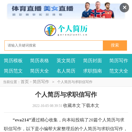
✕
简历模板
简历表格
英文简历
简历封面
简历写作
我要投稿
投诉建议
简历范文
简历大全
名人简历
求职指南
范文大全
首页
简历写作
当前位置：
>
>
个人简历与求职信写作
个人简历与求职信写作
收藏本文
下载本文
2022-10-05 08:39:51
“eva214”
通过精心收集，向本站投稿了20篇个人简历与求
职信写作，以下是小编帮大家整理后的个人简历与求职信写作，