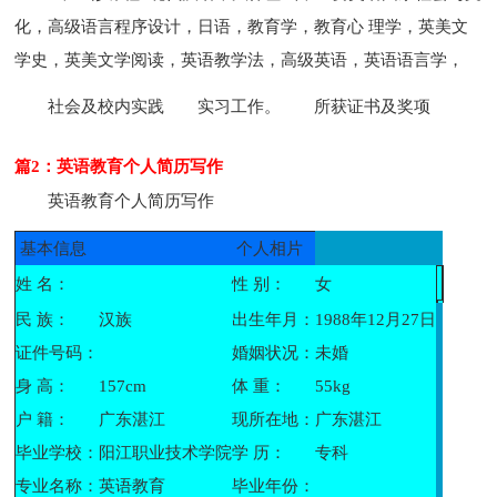
化，高级语言程序设计，日语，教育学，教育心 理学，英美文
学史，英美文学阅读，英语教学法，高级英语，英语语言学，
社会及校内实践
实习工作。
所获证书及奖项
篇2：英语教育个人简历写作
英语教育个人简历写作
基本信息
个人相片
姓 名：
性 别：
女
民 族：
汉族
出生年月：
1988年12月27日
证件号码：
婚姻状况：
未婚
身 高：
157cm
体 重：
55kg
户 籍：
广东湛江
现所在地：
广东湛江
毕业学校：
阳江职业技术学院
学 历：
专科
专业名称：
英语教育
毕业年份：