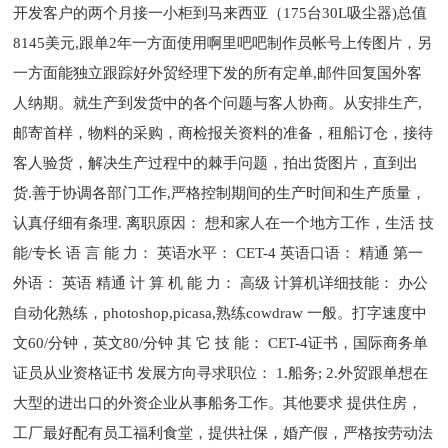
开发客户的两个月接一小柜到马来西亚（175台30L吸尘器)总值
8145美元,跟单2年一方面使用啊里吧吧制作员帐号上传图片，另
一方面能独立跟踪好外贸经理下发的所有定单,邮件回复国外客
人纳期。就生产到发货中的各个问题与客人协商。从安排生产,
邮寄首样，物料的采购，商检报关资料的准备，租船订仓，接待
客人验货，解决生产过程中的棘手问题，拍出货图片，直到出
货.善于协调各部门工作,严格控制期间的生产时间和生产质量，
认真仔细有条理. 离职原因： 想和家人在一个地方工作，生活 技
能/专长 语 言 能 力： 英语水平： CET-4 英语口语： 精通 第一
外语： 英语 精通 计 算 机 能 力： 高级 计算机详细技能： 办公
自动化熟练，photoshop,picasa,熟练cowdraw 一般。打字速度中
文60/分钟，英文80/分钟 其 它 技 能： CET-4证书，国际商务单
证员从业资格证书 发展方向寻求职位： 1.船务; 2.外贸跟单想在
大型的进出口的外资企业从事船务工作。其他要求 提供住房，
工厂最好配有员工福利食堂，提供社保，婚产假，严格按劳动法