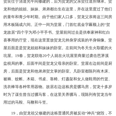
贺良仕于清道光午间修建的，后为贺龙的父亲贺仕道所继承。贺
龙和他的姐姐、妹妹、弟弟都出生在这里，并在这里度过了他们
的童年和青少年时期。由于他们家人口多，贺龙父亲将这三间房
用木板隔成六间。正中一间为堂屋，门首红底金字匾额上的“贺
龙故居”四个字为邓小平手书。堂屋前间过去是供奉家神和红白
喜事用的厅堂，现在这里置放贺龙元帅身穿戎装的半身铜像。堂
屋后面是是贺龙姐姐和妹妹的卧室。左前间为冬天生火取暖的火
坑屋。19春，贺龙联络20个人就在火坑屋里商量过袭击芭茅溪
盐税局的事。后面半间是贺龙父母亲的卧室。堂屋右边前间是厨
房，后面是贺龙和他弟弟贺文掌的卧室。凡卧室都陈列有木床、
被褥、蚊帐、木箱、书桌、靠椅、灯盏架和女人做鞋用的竹篮、
洗衣棒等各种常用器物。故居右边这栋房是骡马房，贺龙十多岁
时为了谋生曾当过骡马客，在这里关养骡马，现陈列有贺龙当年
用过的马鞍、马鞭和斗笠。
19，由贺龙祖父修建的这栋普通民房被反动“神兵”烧毁，不