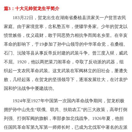
篇3：十大元帅贺龙生平简介
183月22日，贺龙出生在湖南省桑植县洪家关一户贫苦农民
家庭。由于家境贫寒，念私塾五年，便辍学务家。少年的贺龙以
愤世嫉俗，仗义疏财，敢于同恶势力相抗争而闻名乡里。在辛亥
革命的影响下，于19参加了孙中山领导的中华革命党，在桑植、
石门、沅陵等县从事反帝反封建的武装斗争。曾三度入狱，威武
不屈。1920，他以两把菜刀闹革命，夺取了反动派的武器，组
织起一支农民革命武装。这支武装在军阀林立的旧社会，屡遭失
败，几经起落，在贺龙的坚强领导下，逐渐发展壮大，在讨袁护
国和护法战争中屡建战功。
1924年至1927年中国第一次国内革命战争期间，贺龙积极
拥护孙中山先生“联俄、联共、扶助农工”的三大政策，高举打倒
列强、打倒军阀的旗帜，率部参加北伐战争。1926年夏，他担
任国民革命军第九军第一师师长时，已成为北伐军中著名的左派