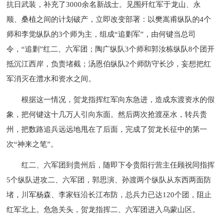
抗日武装，补充了3000余名新战士。见围歼红军于龙山、永
顺、桑植之间的计划破产，立即改变部署：以樊嵩甫纵队的4个
师和李觉纵队的3个师为主，组成“追剿军”，由何键当总司
令，“追剿”红二、六军团；陶广纵队3个师和郭汝栋纵队8个团开
抵沉江西岸，负责堵截；汤恩伯纵队2个师防守长沙，妄想把红
军消灭在澧水和资水之间。
根据这一情况，贺龙指挥红军向东急进，造成东渡资水的假
象，把何键这十几万人引向东面。然后两次抢渡巫水，转兵贵
州，把数路追兵远远地甩在了后面，完成了贺龙长征中的第一
次“神来之笔”。
红二、六军团到贵州后，随即下令贵阳行营主任顾祝同指挥
5个纵队进攻二、六军团，郭思演、孙渡两个纵队从东西两面防
堵，川军杨森、李家钰沿长江布防，总兵力已达120个团，阻止
红军北上。危急关头，贺龙指挥二、六军团进入乌蒙山区。