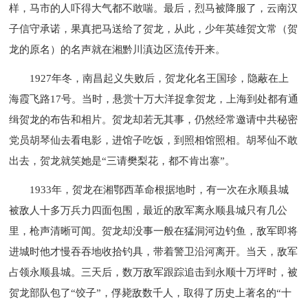
样，马市的人吓得大气都不敢喘。最后，烈马被降服了，云南汉
子信守承诺，果真把马送给了贺龙，从此，少年英雄贺文常（贺
龙的原名）的名声就在湘黔川滇边区流传开来。
1927年冬，南昌起义失败后，贺龙化名王国珍，隐蔽在上
海霞飞路17号。当时，悬赏十万大洋捉拿贺龙，上海到处都有通
缉贺龙的布告和相片。贺龙却若无其事，仍然经常邀请中共秘密
党员胡琴仙去看电影，进馆子吃饭，到照相馆照相。胡琴仙不敢
出去，贺龙就笑她是“三请樊梨花，都不肯出寨”。
1933年，贺龙在湘鄂西革命根据地时，有一次在永顺县城
被敌人十多万兵力四面包围，最近的敌军离永顺县城只有几公
里，枪声清晰可闻。贺龙却没事一般在猛洞河边钓鱼，敌军即将
进城时他才慢吞吞地收拾钓具，带着警卫沿河离开。当天，敌军
占领永顺县城。三天后，数万敌军跟踪追击到永顺十万坪时，被
贺龙部队包了“饺子”，俘毙敌数千人，取得了历史上著名的“十