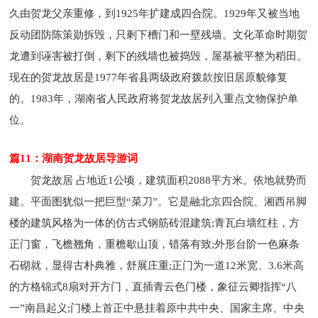
久由贺龙父亲重修，到1925年扩建成四合院。1929年又被当地
反动团防陈策勋拆毁，只剩下槽门和一壁残墙。文化革命时期贺
龙遭到诬害被打倒，剩下的残墙也被捣毁，屋基被平整为稻田。
现在的贺龙故居是1977年省县两级政府拨款按旧居原貌修复
的。1983年，湖南省人民政府将贺龙故居列入重点文物保护单
位。
篇11：湖南贺龙故居导游词
贺龙故居 占地近1公顷，建筑面积2088平方米。依地就势而
建。平面图犹似一把巨型“菜刀”。它是融北京四合院、湘西吊脚
楼的建筑风格为一体的仿古式钢筋砖混建筑;青瓦白墙红柱，方
正门窗，飞檐翘角，重檐歇山顶，错落有致;外形台阶一色麻条
石砌就，显得古朴典雅，舒展庄重;正门为一道12米宽、3.6米高
的方格锦式8扇对开方门，直插青云色门楼，象征云卿指挥“八
一”南昌起义;门楼上首正中悬挂着原中共中央、国家主席、中央