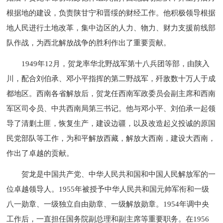
根据地的建设，负责陕甘宁和晋绥的财经工作。他积极领导根据
地人民进行土地改革，集中边区的人力、物力、财力支援前线部
队作战，为西北解放战争的胜利作出了重要贡献。
1949年12月，贺龙率华北野战军第十八兵团等部，由陕入
川，配合刘伯承、邓小平指挥的第二野战军，歼敌数十万人于成
都地区。西南各省解放后，贺龙任西南军政委员会副主席和西南
军区司令员、中共西南局第三书记。他与邓小平、刘伯承一起领
导了清剿土匪，恢复生产，建设边疆，以及改造起义投诚的原国
民党部队等工作，为和平解放西藏，解放大西南，建设大西南，
作出了卓越的贡献。
贺龙是中国共产党、中华人民共和国和中国人民解放军的一
位卓越领导人。1955年被授予中华人民共和国元帅军衔和一级
八一勋章、一级独立自由勋章、一级解放勋章。1954年调中央
工作后，一直担任国务院副总理和副主席等重要职务。在1956