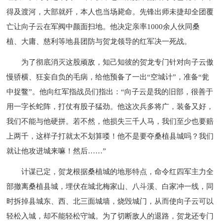
得及渡河，大部就歼，本人也当场毙命。先锋出师未捷却全团覆
亡让向子云在军阀中颜面扫地。他决定亲率1000余人伙同桑
植、大庸、慈利等地县团防与贺龙领导的红军决一死战。
为了彻底消灭这股顽敌，知己知彼的贺龙专门针对向子云傲
慢骄横、狂妄自负的毛病，给他预备了一出“空城计”，准备“瓮
中捉鳖”。他向红军指战员们指出：“向子云是我的旧部，很善于
用一字长蛇阵，打仗有股子猛劲。他这次兵多将广，装备又好，
我们不能与他硬拼。若不然，他损失三千人马，我们至少也要赔
上两千，这样子打就太不划算喽！他不是要夺桑植县城吗？我们
就让他攻进城来嘛！然后……”
计谋已定，贺龙根据桑植城的地形特点，命令红四军主力全
部撤离桑植县城，埋伏在城北梅家山、八斗溪、白家冲一线，同
时拆掉县城东、西、北三面城墙，烧毁城门，从而使向子云可以
轻松入城，却不能轻松守城。为了切断敌人的退路，贺龙还专门