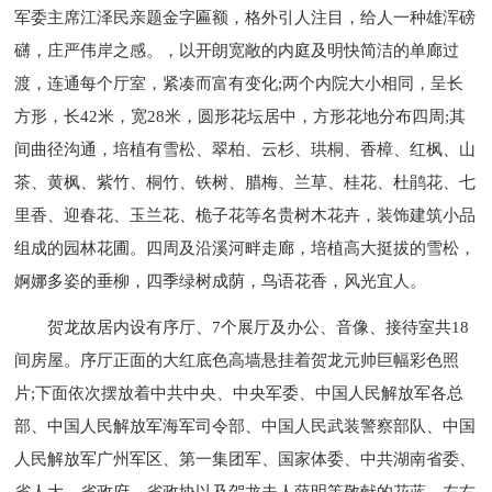
军委主席江泽民亲题金字匾额，格外引人注目，给人一种雄浑磅
礴，庄严伟岸之感。，以开朗宽敞的内庭及明快简洁的单廊过
渡，连通每个厅室，紧凑而富有变化;两个内院大小相同，呈长
方形，长42米，宽28米，圆形花坛居中，方形花地分布四周;其
间曲径沟通，培植有雪松、翠柏、云杉、珙桐、香樟、红枫、山
茶、黄枫、紫竹、桐竹、铁树、腊梅、兰草、桂花、杜鹃花、七
里香、迎春花、玉兰花、桅子花等名贵树木花卉，装饰建筑小品
组成的园林花圃。四周及沿溪河畔走廊，培植高大挺拔的雪松，
婀娜多姿的垂柳，四季绿树成荫，鸟语花香，风光宜人。
贺龙故居内设有序厅、7个展厅及办公、音像、接待室共18
间房屋。序厅正面的大红底色高墙悬挂着贺龙元帅巨幅彩色照
片;下面依次摆放着中共中央、中央军委、中国人民解放军各总
部、中国人民解放军海军司令部、中国人民武装警察部队、中国
人民解放军广州军区、第一集团军、国家体委、中共湖南省委、
省人大、省政府、省政协以及贺龙夫人薛明等敬献的花蓝。左右