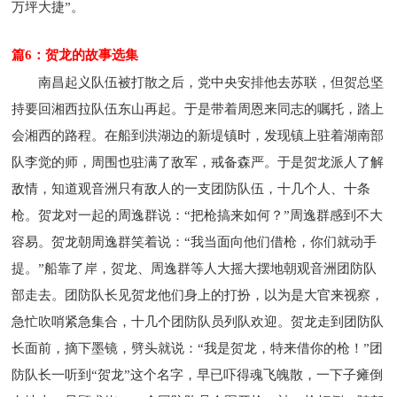
万坪大捷”。
篇6：贺龙的故事选集
南昌起义队伍被打散之后，党中央安排他去苏联，但贺总坚
持要回湘西拉队伍东山再起。于是带着周恩来同志的嘱托，踏上
会湘西的路程。在船到洪湖边的新堤镇时，发现镇上驻着湖南部
队李觉的师，周围也驻满了敌军，戒备森严。于是贺龙派人了解
敌情，知道观音洲只有敌人的一支团防队伍，十几个人、十条
枪。贺龙对一起的周逸群说：“把枪搞来如何？”周逸群感到不大
容易。贺龙朝周逸群笑着说：“我当面向他们借枪，你们就动手
提。”船靠了岸，贺龙、周逸群等人大摇大摆地朝观音洲团防队
部走去。团防队长见贺龙他们身上的打扮，以为是大官来视察，
急忙吹哨紧急集合，十几个团防队员列队欢迎。贺龙走到团防队
长面前，摘下墨镜，劈头就说：“我是贺龙，特来借你的枪！”团
防队长一听到“贺龙”这个名字，早已吓得魂飞魄散，一下子瘫倒