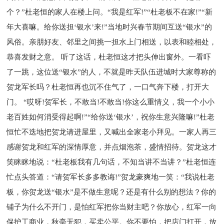
个？”杜老恒的家人在楼上问。“我是红军!”“杜老板不在家!”“新
年大喜嘛。给你送担‘银水’来!”当地时兴春节期间互送“银水”的
风俗。亲朋好友、邻里之间挑一担水上门相送，以表和睦相处，
恭喜发财之意。 听了这话，杜老恒这才把头伸出窗外。一看吓
了一跳，这位送“银水”的人，不就是昨天队伍进城时大家尊称的
贺龙军长吗？杜老恒再也沉不住气了，一口气奔下楼，打开大
门。 “哎呀!贺军长，不敢当!不敢当!你这么重情义，我一个小小
老百姓如何消受得起啊!”“给你送‘银水’，祝你生意兴隆嘛!”杜老
恒忙不迭地把贺龙请进屋里，又喊出全家老小拜见。一家人再三
感谢贺龙和红军的深情厚意，并点烟泡茶，盛情招待。贺龙这才
笑眯眯地说：“杜老板我有几句话，不知当讲不当讲？”杜老恒连
忙点头答道：“请贺军长多多教诲!”贺龙豪爽地一笑：“我说杜老
板，你贺龙送“银水”是不做生意呢？还是有什么别的想法？你的
铺子为什么不开门，是怕红军把你当财主吧？你放心，红军一向
保护工商业，秋毫无犯，买卖公平。你不要怕，把店门打开，放