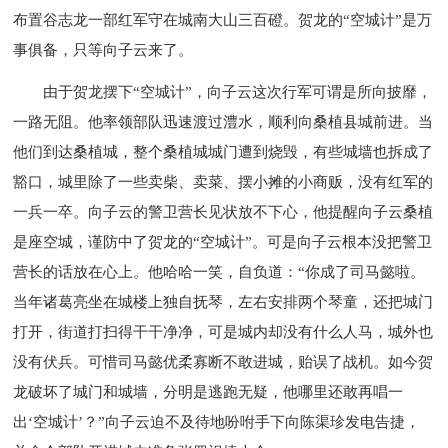
布置谷志龙一部红军守在城南大山三百磴。贺龙的“空城计”是万
事俱备，只等向子云来了。
由于贺龙摆下“空城计”，向子云这次行军可谓是所向披靡，
一路无阻。他率领部队迅速渡过澧水，顺利向桑植县城前进。当
他们到达桑植城，整个桑植城城门遭到烧毁，有些城墙也拆成了
豁口，城里除了一些卖柴、卖菜、摆小摊的小商贩，没有红军的
一兵一卒。向子云的警卫营长见状放不下心，他提醒向子云桑植
是座空城，谨防中了贺龙的“空城计”。可是向子云根本没把警卫
营长的话放在心上。他哈哈一笑，自负道：“你成了司马懿啦。
当年诸葛亮坐在城楼上独自抚琴，左右安排两个琴童，还把城门
打开，街道打扫得干干净净，可是城内却没有什么人马，城外也
没有伏兵。可惜司马懿优柔寡断不敢进城，贻误了战机。如今贺
龙破坏了城门和城墙，分明是逃跑无疑，他哪里还敢再唱一
出‘空城计’？”向子云迫不及待地吩咐手下向陈渠珍发电告捷，