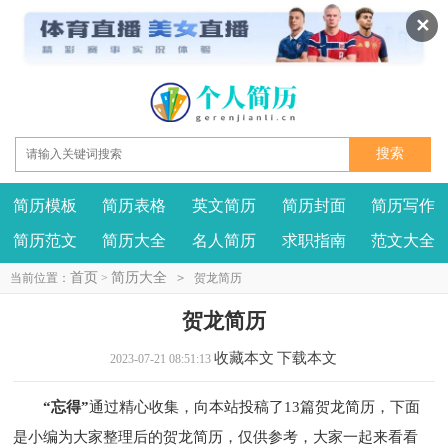
✕
简历模板
简历表格
英文简历
简历封面
简历写作
我要投稿
投诉建议
简历范文
简历大全
名人简历
求职指南
范文大全
首页
简历大全
当前位置：
>
>
贺龙简历
贺龙简历
收藏本文
下载本文
2023-07-21 08:51:13
“忘得”
通过精心收集，向本站投稿了13篇贺龙简历，下面
是小编为大家整理后的贺龙简历，仅供参考，大家一起来看看