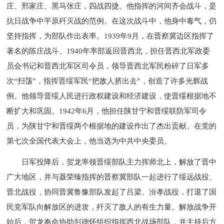
庄、邢家庄、黑马张庄，四战四捷。他指挥的河间齐会战斗，是
抗日战争中平原歼灭战的范例。在这次战斗中，他身中毒气，仍
坚持指挥，为部队作出表率。1939年9月，在晋察冀边区指挥了
著名的陈庄战斗。1940年率部返回晋西北，担任晋西北军政委
员会书记和晋西北军区司令员，领导晋西北军民粉碎了日军多
次“扫荡”，指挥晋绥军民“把敌人挤出去”，创造了许多光辉战
例。他领导晋绥人民进行政权建设和经济建设，使晋绥根据地不
断扩大和巩固。1942年6月，他担任陕甘宁和晋绥联防军司令
员，为陕甘宁和晋绥两个根据地的建设作出了杰出贡献。在党的
第七次全国代表大会上，他当选为中共中央委员。
日军投降后，贺龙率领晋绥部队主力挥师北上，解放了晋中
广大地区，并与聂荣臻指挥的晋察冀部队一起进行了绥远战役、
晋北战役，协同晋冀鲁豫部队发起了吕梁、汾孝战役，打退了国
民党军队向解放区的进攻，歼灭了敌人的有生力量。解放战争开
始后，贺龙奉命协助彭德怀组织指挥西北战场部队，并主持后方