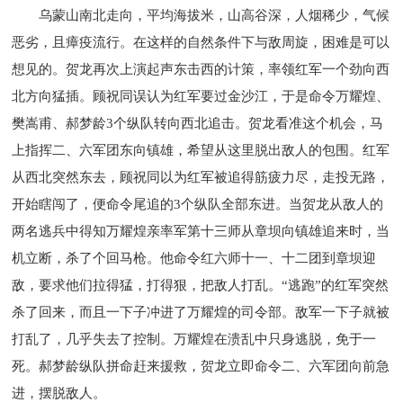
乌蒙山南北走向，平均海拔米，山高谷深，人烟稀少，气候
恶劣，且瘴疫流行。在这样的自然条件下与敌周旋，困难是可以
想见的。贺龙再次上演起声东击西的计策，率领红军一个劲向西
北方向猛插。顾祝同误认为红军要过金沙江，于是命令万耀煌、
樊嵩甫、郝梦龄3个纵队转向西北追击。贺龙看准这个机会，马
上指挥二、六军团东向镇雄，希望从这里脱出敌人的包围。红军
从西北突然东去，顾祝同以为红军被追得筋疲力尽，走投无路，
开始瞎闯了，便命令尾追的3个纵队全部东进。当贺龙从敌人的
两名逃兵中得知万耀煌亲率军第十三师从章坝向镇雄追来时，当
机立断，杀了个回马枪。他命令红六师十一、十二团到章坝迎
敌，要求他们拉得猛，打得狠，把敌人打乱。“逃跑”的红军突然
杀了回来，而且一下子冲进了万耀煌的司令部。敌军一下子就被
打乱了，几乎失去了控制。万耀煌在溃乱中只身逃脱，免于一
死。郝梦龄纵队拼命赶来援救，贺龙立即命令二、六军团向前急
进，摆脱敌人。