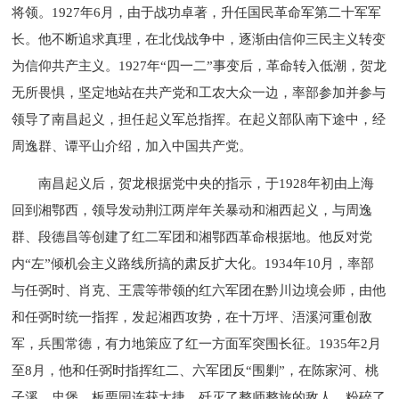
将领。1927年6月，由于战功卓著，升任国民革命军第二十军军
长。他不断追求真理，在北伐战争中，逐渐由信仰三民主义转变
为信仰共产主义。1927年“四一二”事变后，革命转入低潮，贺龙
无所畏惧，坚定地站在共产党和工农大众一边，率部参加并参与
领导了南昌起义，担任起义军总指挥。在起义部队南下途中，经
周逸群、谭平山介绍，加入中国共产党。
南昌起义后，贺龙根据党中央的指示，于1928年初由上海
回到湘鄂西，领导发动荆江两岸年关暴动和湘西起义，与周逸
群、段德昌等创建了红二军团和湘鄂西革命根据地。他反对党
内“左”倾机会主义路线所搞的肃反扩大化。1934年10月，率部
与任弼时、肖克、王震等带领的红六军团在黔川边境会师，由他
和任弼时统一指挥，发起湘西攻势，在十万坪、浯溪河重创敌
军，兵围常德，有力地策应了红一方面军突围长征。1935年2月
至8月，他和任弼时指挥红二、六军团反“围剿”，在陈家河、桃
子溪、忠堡、板栗园连获大捷，歼灭了整师整旅的敌人，粉碎了