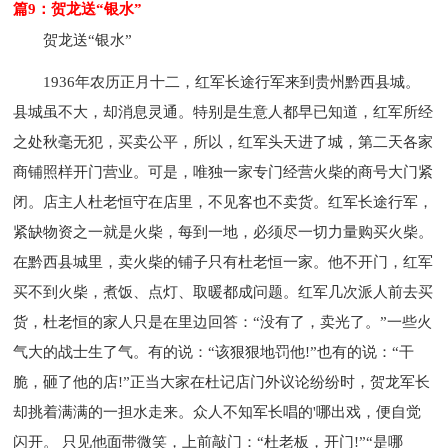
篇9：贺龙送“银水”
贺龙送“银水”
1936年农历正月十二，红军长途行军来到贵州黔西县城。
县城虽不大，却消息灵通。特别是生意人都早已知道，红军所经
之处秋毫无犯，买卖公平，所以，红军头天进了城，第二天各家
商铺照样开门营业。可是，唯独一家专门经营火柴的商号大门紧
闭。店主人杜老恒守在店里，不见客也不卖货。红军长途行军，
紧缺物资之一就是火柴，每到一地，必须尽一切力量购买火柴。
在黔西县城里，卖火柴的铺子只有杜老恒一家。他不开门，红军
买不到火柴，煮饭、点灯、取暖都成问题。红军几次派人前去买
货，杜老恒的家人只是在里边回答：“没有了，卖光了。”一些火
气大的战士生了气。有的说：“该狠狠地罚他!”也有的说：“干
脆，砸了他的店!”正当大家在杜记店门外议论纷纷时，贺龙军长
却挑着满满的一担水走来。众人不知军长唱的'哪出戏，便自觉
闪开。 只见他面带微笑，上前敲门：“杜老板，开门!”“是哪