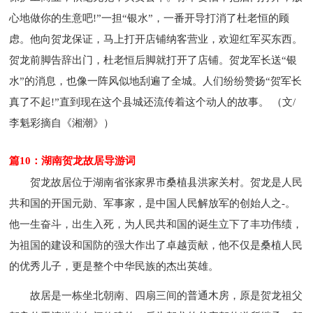
心地做你的生意吧!”一担“银水”，一番开导打消了杜老恒的顾
虑。他向贺龙保证，马上打开店铺纳客营业，欢迎红军买东西。
贺龙前脚告辞出门，杜老恒后脚就打开了店铺。贺龙军长送“银
水”的消息，也像一阵风似地刮遍了全城。人们纷纷赞扬“贺军长
真了不起!”直到现在这个县城还流传着这个动人的故事。 （文/
李魁彩摘自《湘潮》）
篇10：湖南贺龙故居导游词
贺龙故居位于湖南省张家界市桑植县洪家关村。贺龙是人民
共和国的开国元勋、军事家，是中国人民解放军的创始人之-。
他一生奋斗，出生入死，为人民共和国的诞生立下了丰功伟绩，
为祖国的建设和国防的强大作出了卓越贡献，他不仅是桑植人民
的优秀儿子，更是整个中华民族的杰出英雄。
故居是一栋坐北朝南、四扇三间的普通木房，原是贺龙祖父