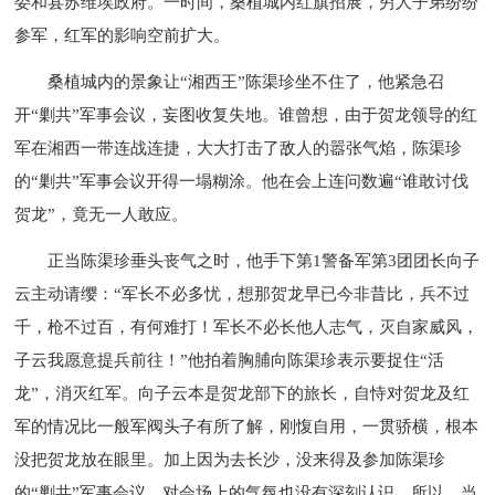
委和县苏维埃政府。一时间，桑植城内红旗招展，穷人子弟纷纷
参军，红军的影响空前扩大。
桑植城内的景象让“湘西王”陈渠珍坐不住了，他紧急召
开“剿共”军事会议，妄图收复失地。谁曾想，由于贺龙领导的红
军在湘西一带连战连捷，大大打击了敌人的嚣张气焰，陈渠珍
的“剿共”军事会议开得一塌糊涂。他在会上连问数遍“谁敢讨伐
贺龙”，竟无一人敢应。
正当陈渠珍垂头丧气之时，他手下第1警备军第3团团长向子
云主动请缨：“军长不必多忧，想那贺龙早已今非昔比，兵不过
千，枪不过百，有何难打！军长不必长他人志气，灭自家威风，
子云我愿意提兵前往！”他拍着胸脯向陈渠珍表示要捉住“活
龙”，消灭红军。向子云本是贺龙部下的旅长，自恃对贺龙及红
军的情况比一般军阀头子有所了解，刚愎自用，一贯骄横，根本
没把贺龙放在眼里。加上因为去长沙，没来得及参加陈渠珍
的“剿共”军事会议，对会场上的气氛也没有深刻认识，所以，当