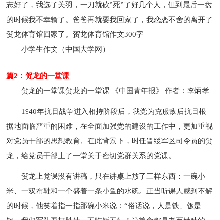
志好了，我选了关羽，一刀就砍”死”了好几个人，但到最后一盘
的时候我不幸输了。爸爸再就要我回家了，我恋恋不舍的离开了
贺龙体育馆回家了。贺龙体育馆作文300字
小学生作文（中国大学网）
篇2：贺龙的一堂课
贺龙的一堂课
贺龙的一堂课 《中国青年报》 作者：李炳孝
1940年抗日战争进入相持阶段后，我党为克服敌后抗日根
据地面临严重的困难，在全面加强党的建设的工作中，更加重视
对党员干部的思想教育。在此背景下，时任晋绥军区司令员的贺
龙，给党员干部上了一堂关于密切党群关系的党课。
贺龙上党课没有讲稿，只在讲桌上放了三样东西：一碗小
米、一双布鞋和一个盛着一条小鱼的水碗。正当听课人感到不解
的时候，他笑着指一指那碗小米说：“俗话说，人是铁、饭是