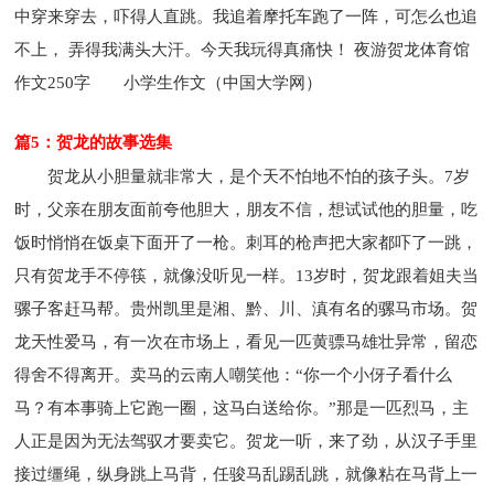
中穿来穿去，吓得人直跳。我追着摩托车跑了一阵，可怎么也追
不上， 弄得我满头大汗。今天我玩得真痛快！ 夜游贺龙体育馆
作文250字
小学生作文（中国大学网）
篇5：贺龙的故事选集
贺龙从小胆量就非常大，是个天不怕地不怕的孩子头。7岁
时，父亲在朋友面前夸他胆大，朋友不信，想试试他的胆量，吃
饭时悄悄在饭桌下面开了一枪。刺耳的枪声把大家都吓了一跳，
只有贺龙手不停筷，就像没听见一样。13岁时，贺龙跟着姐夫当
骡子客赶马帮。贵州凯里是湘、黔、川、滇有名的骡马市场。贺
龙天性爱马，有一次在市场上，看见一匹黄骠马雄壮异常，留恋
得舍不得离开。卖马的云南人嘲笑他：“你一个小伢子看什么
马？有本事骑上它跑一圈，这马白送给你。”那是一匹烈马，主
人正是因为无法驾驭才要卖它。贺龙一听，来了劲，从汉子手里
接过缰绳，纵身跳上马背，任骏马乱踢乱跳，就像粘在马背上一