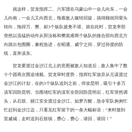
就这样，贺龙指挥二、六军团在乌蒙山中一会儿向东，一会
儿向南，一会儿又向西北，拖着敌人辗转回旋，搞得顾祝同晕头
转向，拖得万、樊、郝3个纵队疲惫不堪。就在此时，贺龙率部
突然以迅猛的动作从郭汝栋和樊嵩甫两个纵队的接合部向西北方
向跳出包围圈，兼程急进，在昭通、威宁之间，穿过孙渡的防
线，直奔滇东。
贺龙要渡过金沙江北上的意图被敌人知道后，敌人集中了数
十个团再次围追堵截。贺龙审时度势，指挥红军放弃从元谋渡过
金沙江的计划，在的3个纵队追到之前，佯攻昆明，吸引十多万
滇军回防昆明。当围堵红军的滇军全部回防昆明后，红军突然调
头，从石鼓、丽江安全渡过金沙江。如梦方醒，急令军队匆匆忙
忙赶到金沙江边，只看见红军留下的一条大幅标语：“来时接到
宣威城，走时送到石鼓镇，费心，费心，请回，请回！”