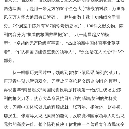
两边墙面上，是用一米见方的30个金色大字镶嵌的对联：万里春
风亿万人怀念追思有口皆碑，一腔热血数十载丰功伟绩名垂青
史。7个展室中陈列有387帧珍贵历史照片，190件文献文物。陈
列内容分为“执着的救国救民抱负”、“八一南昌起义的模
型”、“卓越的无产阶级军事家”、“杰出的新中国体育事业奠基
者”、“军队和国防建设重要的领导人”、“永远活在人民心中”5个
部分。
从一幅幅历史照片中，领略到贺帅业绩风采;陈列的菜刀，
再现青年贺龙智勇双全、刀劈盐局夺枪起义历史;制作的模型，
再现当年“南昌起义”向国民党反动派打响第一枪的壮观场面;陈
列的枪支刀矛，犹存大革命及抗日年代的硝烟;复制的奖杯奖
状，闪耀中国体坛健儿的辉煌成就。张万年、杨汝岱、赵朴初、
廖汉生、张震等人龙飞凤舞的题词，反映党和国家领导人对贺龙
元帅的高度评价。整个陈列反映了贺龙由一个普通青年农民转变