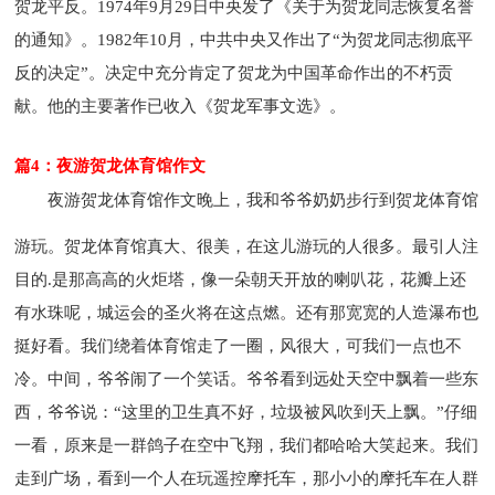
贺龙平反。1974年9月29日中央发了《关于为贺龙同志恢复名誉
的通知》。1982年10月，中共中央又作出了“为贺龙同志彻底平
反的决定”。决定中充分肯定了贺龙为中国革命作出的不朽贡
献。他的主要著作已收入《贺龙军事文选》。
篇4：夜游贺龙体育馆作文
夜游贺龙体育馆作文
晚上，我和爷爷奶奶步行到贺龙体育馆
游玩。贺龙体育馆真大、很美，在这儿游玩的人很多。最引人注
目的.是那高高的火炬塔，像一朵朝天开放的喇叭花，花瓣上还
有水珠呢，城运会的圣火将在这点燃。还有那宽宽的人造瀑布也
挺好看。我们绕着体育馆走了一圈，风很大，可我们一点也不
冷。中间，爷爷闹了一个笑话。爷爷看到远处天空中飘着一些东
西，爷爷说：“这里的卫生真不好，垃圾被风吹到天上飘。”仔细
一看，原来是一群鸽子在空中飞翔，我们都哈哈大笑起来。我们
走到广场，看到一个人在玩遥控摩托车，那小小的摩托车在人群