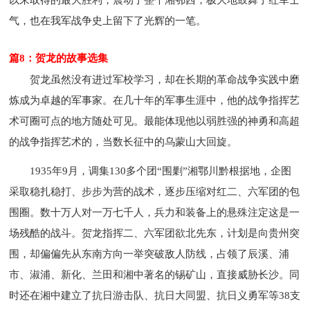
气，也在我军战争史上留下了光辉的一笔。
篇8：贺龙的故事选集
贺龙虽然没有进过军校学习，却在长期的革命战争实践中磨
炼成为卓越的军事家。在几十年的军事生涯中，他的战争指挥艺
术可圈可点的地方随处可见。最能体现他以弱胜强的神勇和高超
的战争指挥艺术的，当数长征中的乌蒙山大回旋。
1935年9月，调集130多个团“围剿”湘鄂川黔根据地，企图
采取稳扎稳打、步步为营的战术，逐步压缩对红二、六军团的包
围圈。数十万人对一万七千人，兵力和装备上的悬殊注定这是一
场残酷的战斗。贺龙指挥二、六军团欲北先东，计划是向贵州突
围，却偏偏先从东南方向一举突破敌人防线，占领了辰溪、浦
市、淑浦、新化、兰田和湘中著名的锡矿山，直接威胁长沙。同
时还在湘中建立了抗日游击队、抗日大同盟、抗日义勇军等38支