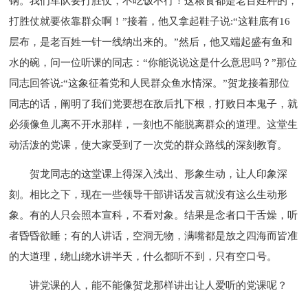
钢。我们军队要打胜仗，不吃饭不行！这粮食都是老百姓种的，
打胜仗就要依靠群众啊！”接着，他又拿起鞋子说:“这鞋底有16
层布，是老百姓一针一线纳出来的。”然后，他又端起盛有鱼和
水的碗，问一位听课的同志：“你能说说这是什么意思吗？”那位
同志回答说:“这象征着党和人民群众鱼水情深。”贺龙接着那位
同志的话，阐明了我们党要想在敌后扎下根，打败日本鬼子，就
必须像鱼儿离不开水那样，一刻也不能脱离群众的道理。这堂生
动活泼的党课，使大家受到了一次党的群众路线的深刻教育。
贺龙同志的这堂课上得深入浅出、形象生动，让人印象深
刻。相比之下，现在一些领导干部讲话发言就没有这么生动形
象。有的人只会照本宣科，不看对象。结果是念者口干舌燥，听
者昏昏欲睡；有的人讲话，空洞无物，满嘴都是放之四海而皆准
的大道理，绕山绕水讲半天，什么都听不到，只有空口号。
讲党课的人，能不能像贺龙那样讲出让人爱听的党课呢？