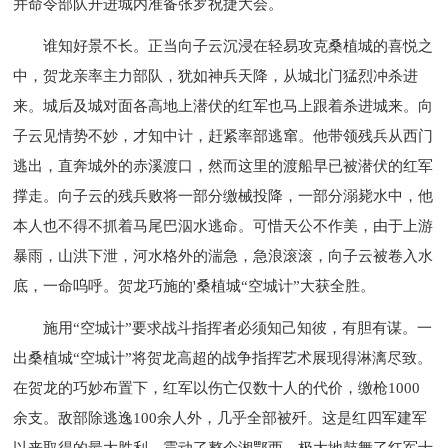
并命令部队开进城内准备张罗祝捷大会。
谁知好景不长。正当向子云沉浸在轻易攻克桑植城的喜悦之
中，贺龙亲率主力部队，犹如神兵天降，从城北门猛烈冲杀进
来。城后及城对面各高地上潜伏的红军也马上跟着杀进城来。向
子云见情势不妙，才知中计，赶紧率部逃窜。他带领残兵从西门
逃出，直奔城外的赤溪渡口，然而这里的渡船早已被潜伏的红军
撑走。向子云的残兵败将一部分缴械投降，一部分溺毙水中，他
本人也不得不抓着马尾巴泅水逃命。可惜天公不作美，由于上游
暴雨，山洪下泄，河水格外的湍急，急浪滚滚，向子云被卷入水
底，一命呜呼。贺龙巧施的'桑植城“空城计”大获全胜。
施用“空城计”要求战斗指挥者必须知己知彼，有胆有谋。一
出桑植城“空城计”将贺龙高超的战争指挥艺术展现得淋漓尽致。
在贺龙的巧妙布置下，红军以伤亡仅数十人的代价，缴枪1000
余支。敌部除逃逸100余人外，几乎全部被歼。这是红四军建军
以来取得的最大胜利，震动了整个湘鄂西，极大地鼓舞了红军士