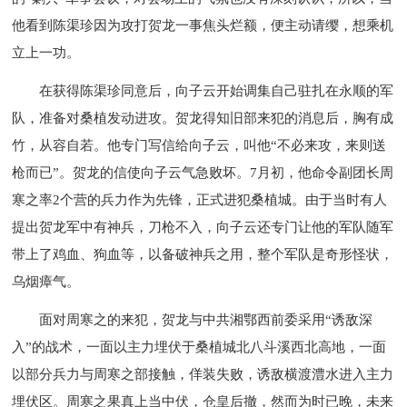
他看到陈渠珍因为攻打贺龙一事焦头烂额，便主动请缨，想乘机
立上一功。
在获得陈渠珍同意后，向子云开始调集自己驻扎在永顺的军
队，准备对桑植发动进攻。贺龙得知旧部来犯的消息后，胸有成
竹，从容自若。他专门写信给向子云，叫他“不必来攻，来则送
枪而已”。贺龙的信使向子云气急败坏。7月初，他命令副团长周
寒之率2个营的兵力作为先锋，正式进犯桑植城。由于当时有人
提出贺龙军中有神兵，刀枪不入，向子云还专门让他的军队随军
带上了鸡血、狗血等，以备破神兵之用，整个军队是奇形怪状，
乌烟瘴气。
面对周寒之的来犯，贺龙与中共湘鄂西前委采用“诱敌深
入”的战术，一面以主力埋伏于桑植城北八斗溪西北高地，一面
以部分兵力与周寒之部接触，佯装失败，诱敌横渡澧水进入主力
埋伏区。周寒之果真上当中伏，仓皇后撤，然而为时已晚，未来