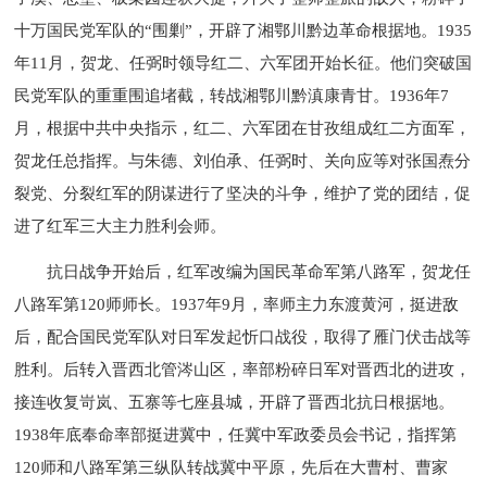
十万国民党军队的“围剿”，开辟了湘鄂川黔边革命根据地。1935
年11月，贺龙、任弼时领导红二、六军团开始长征。他们突破国
民党军队的重重围追堵截，转战湘鄂川黔滇康青甘。1936年7
月，根据中共中央指示，红二、六军团在甘孜组成红二方面军，
贺龙任总指挥。与朱德、刘伯承、任弼时、关向应等对张国焘分
裂党、分裂红军的阴谋进行了坚决的斗争，维护了党的团结，促
进了红军三大主力胜利会师。
抗日战争开始后，红军改编为国民革命军第八路军，贺龙任
八路军第120师师长。1937年9月，率师主力东渡黄河，挺进敌
后，配合国民党军队对日军发起忻口战役，取得了雁门伏击战等
胜利。后转入晋西北管涔山区，率部粉碎日军对晋西北的进攻，
接连收复岢岚、五寨等七座县城，开辟了晋西北抗日根据地。
1938年底奉命率部挺进冀中，任冀中军政委员会书记，指挥第
120师和八路军第三纵队转战冀中平原，先后在大曹村、曹家