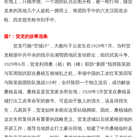
在地上，只顾求饶。一个团防队员企图开枪，被一枪打倒，随贺
龙来的其他几个人趁机一拥而上，将团防手中的六支汉阳造步
枪、四支驳壳枪夺到手中。
篇7：贺龙的故事选集
贺龙巧施“空城计”，大败向子云发生在1929年7月。当时贺
龙根据中共中央的指示在湘鄂西地区发动群众，组织武装斗争。
1929年6月，贺龙利用桑（植）鹤（峰）联防“剿匪”指挥陈策勋
与军周朝武部在桑植互相倾轧之机，率领中国的工农红军第四军
与陈策勋团防队激战3小时，全歼陈部一个独立连后，成功解放
桑植县城。桑植县是贺龙家乡所在地，1928年3月贺龙在桑植县
城打出工农革命军的旗号。可是由于敌人的强大，该县得得失
失，几易其手，贺龙始终未能在这里站稳脚跟。因此，桑植城的
这次失而复得具有重要的战略意义。贺龙进城以后抓紧根据地的
开辟工作，领导当地群众打土豪分田地，组建了中共桑植临时县