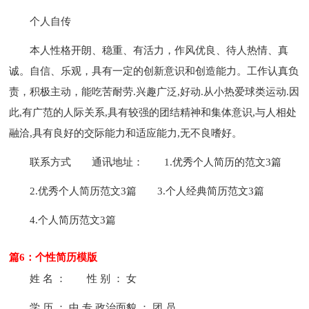
个人自传
本人性格开朗、稳重、有活力，作风优良、待人热情、真
诚。自信、乐观，具有一定的创新意识和创造能力。工作认真负
责，积极主动，能吃苦耐劳.兴趣广泛,好动.从小热爱球类运动.因
此,有广范的人际关系,具有较强的团结精神和集体意识,与人相处
融洽,具有良好的交际能力和适应能力,无不良嗜好。
联系方式
通讯地址：
1.优秀个人简历的范文3篇
2.优秀个人简历范文3篇
3.个人经典简历范文3篇
4.个人简历范文3篇
篇6：个性简历模版
姓 名 ：
性 别 ： 女
学 历 ： 中 专 政治面貌 ： 团 员