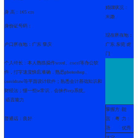
婚姻状况：
身 高：165 cm
未婚
身份证号码：
现在所在地：
户口所在地：广东 肇庆
广东 东莞 虎
门
个人特长：本人熟练操作word、excel等办公软
件，打字速度快且准确，熟悉photoshop、
coreldraw等平面设计软件；熟悉会计基础知识和
财经法；懂一些ie常识，会操作erp系统。
语言能力
掌握方
能
普通话：良好
言：粤
力：
语
优秀
其它