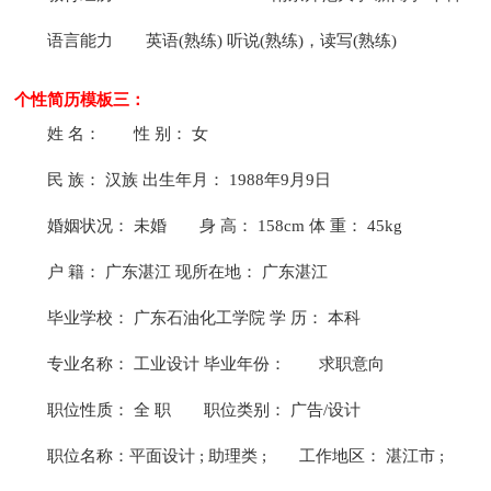
语言能力
英语(熟练) 听说(熟练)，读写(熟练)
个性简历模板三：
姓 名：
性 别： 女
民 族： 汉族 出生年月： 1988年9月9日
婚姻状况： 未婚
身 高： 158cm 体 重： 45kg
户 籍： 广东湛江 现所在地： 广东湛江
毕业学校： 广东石油化工学院 学 历： 本科
专业名称： 工业设计 毕业年份：
求职意向
职位性质： 全 职
职位类别： 广告/设计
职位名称：平面设计 ; 助理类 ;
工作地区： 湛江市 ;