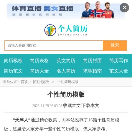
✕
简历模板
简历表格
英文简历
简历封面
简历写作
我要投稿
投诉建议
简历范文
简历大全
名人简历
求职指南
范文大全
首页
简历模板
当前位置：
>
>
个性简历模版
个性简历模版
收藏本文
下载本文
2023-11-29 08:03:08
“天津人”
通过精心收集，向本站投稿了16篇个性简历模
版，这里给大家分享一些个性简历模版，供大家参考。