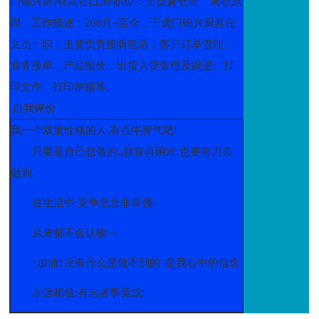
门锦兴厨具(其它)工作职位：文员兼仓管 离职原
因：工作描述：208月~至今，于虎门锦兴厨具任
文员一职，主要负责接听电话，客户订单管理，
业务接单，产品报价，出货入货管理及跟进、打
印文件，打印单据等。
自我评价
我一个双重性格的人,有点牛脾气吧!
只要是自己想做的.,就算再困难,也要努力去
做到,
在生活中,竞争意念非常强~
从来都不会认输~~
“加油1没有什么是做不到的”是我心中的信念.
永远相信:有志者事竟成!