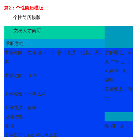
篇2：个性简历模版
个性简历模版
文秘人才简历
求职意向
求职意向：文秘 会计 ==广告（装潢、包装）设计
求职地点：东
类==
莞 广州 江门
可到职时间：
求职时间：-4-22
随时
工资要求：面
工作经验：一年以内
议
工作性质：全职
基本资料
姓 名：
性 别：女
出生日期：1990年5月29日