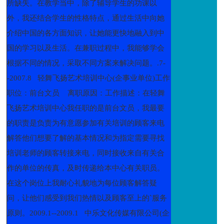
所缺失。在教学当中，除了辅导学生的功课以
外，我还结合学生的性格特点，通过生活中向她
介绍中国的各方面知识，让她能更快地融入到中
国的学习以及生活。在兼职过程中，我能够学会
根据不同的情况，采取不同方案来解决问题。.7-
-2007.8 轻舞飞扬艺术培训中心(企事业单位)工作
职位：前台文员 离职原因：工作描述：在轻舞
飞扬艺术培训中心我任职的是前台文员，我最要
的职责是负责为有意愿参加有关培训的顾客来电
解答他们想要了解的基本情况和为指定需要寻找
培训老师的顾客转接来电，同时接收来自有关合
作的单位的传真，及时传递给本中心有关职员。
在这个岗位上我耐心礼貌地为每位顾客解答疑
问，让他们感受到我们热情以及顾客至上的`服务
原则。2009.1--2009.1 中乐文化传媒有限公司(企