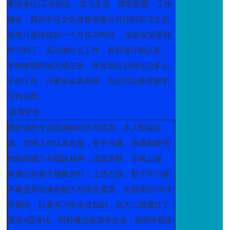
事业单位)工作职位：实习文员 离职原因：工作
描述：我在中乐文化传媒有限公司任职实习文员
虽然只是短短的一个月实习时间 ，但是在里面我
学习到了。无论做什么工作，都必须仔细认真，
才能够狠好地完成任务。并且我认识到无论多么
小的工作，只要你认真对待，你总可以再里面学
习到东西。
自我评价
我所读的专业是国际经济与贸易，本人勤奋认
真。对待工作认真负责，善于沟通、协调有较强
的组织能力与团队精神；活泼开朗、乐观上进、
有爱心并善于施教并行；上进心强、勤于学习能
不断提高自身的能力与综合素质。在就读的3年大
学期间，认真学习本专业知识，在大二就通过了
英语4级考试。同时通过参加学生会，组织学院多