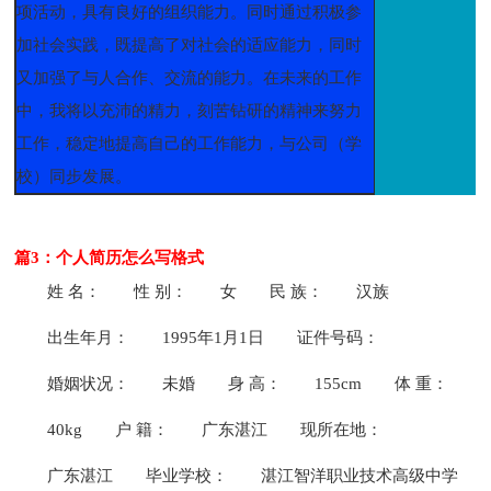
项活动，具有良好的组织能力。同时通过积极参
加社会实践，既提高了对社会的适应能力，同时
又加强了与人合作、交流的能力。在未来的工作
中，我将以充沛的精力，刻苦钻研的精神来努力
工作，稳定地提高自己的工作能力，与公司（学
校）同步发展。
篇3：个人简历怎么写格式
姓 名：
性 别：
女
民 族：
汉族
出生年月：
1995年1月1日
证件号码：
婚姻状况：
未婚
身 高：
155cm
体 重：
40kg
户 籍：
广东湛江
现所在地：
广东湛江
毕业学校：
湛江智洋职业技术高级中学