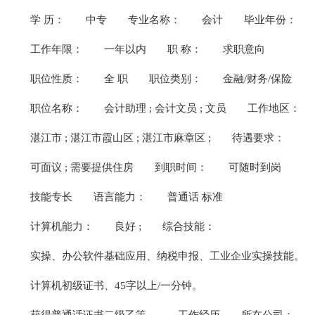
学 历：
中专
专业名称：
会计
毕业年份：
工作年限：
一年以内
职 称：
求职意向
职位性质：
全 职
职位类别：
金融/财务/保险
职位名称：
会计助理 ; 会计文员 ; 文员
工作地区：
湛江市 ; 湛江市霞山区 ; 湛江市麻章区 ;
待遇要求：
可面议 ; 需要提供住房
到职时间：
可随时到岗
技能专长
语言能力：
普通话 标准
计算机能力：
良好 ;
综合技能：
实操、办公软件基础应用、纳税申报、工业企业实操技能。
计算机初级证书、45字以上/一分钟。
获得普通话证书二级乙等。
工作经历
所在公司：