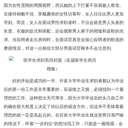
因为女性宽阔的周围视野，所以她的上下打量不容易被人察觉。
在接待相貌不佳、穿戴庸俗的女性访客时，女人往往比男人更加
苛刻。而且，女人在面试男性求职者时，不仅会留意男人头发的
长度、衣服的款式和搭配，还会观察男人裤子的褶皱和皮鞋的光
泽。当应聘者走出房间时，女面试官甚至会留心应聘者的鞋底的
磨损情况，对这一点相信大部分男面试官根本不会注意到。
好的开始是成功的一半。许多大学毕业生求职者都认为毕业
后的第一份工作是非常重要的，应该慎之又慎，必须找到一个最
理想的工作。这种想法无可厚非，因为大学毕业后的头几份工作
的确在很大程度上决定了你以后的就业方向，但这并不意味着最
理想的就一定是高起点的。在目前大学毕业生就业形势日渐严峻
的情况下，怀着"一步到位"的想法找工作，只能是一厢情愿，会