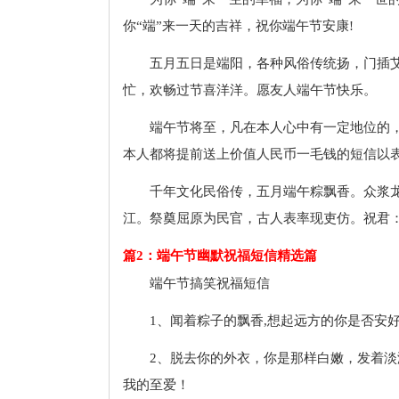
你“端”来一天的吉祥，祝你端午节安康!
五月五日是端阳，各种风俗传统扬，门插艾
忙，欢畅过节喜洋洋。愿友人端午节快乐。
端午节将至，凡在本人心中有一定地位的
本人都将提前送上价值人民币一毛钱的短信以表
千年文化民俗传，五月端午粽飘香。众浆
江。祭奠屈原为民官，古人表率现吏仿。祝君
篇2：端午节幽默祝福短信精选篇
端午节搞笑祝福短信
1、闻着粽子的飘香,想起远方的你是否安好
2、脱去你的外衣，你是那样白嫩，发着
我的至爱！