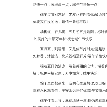
动快一点，效率高一点，端午节快乐一点!
端午过节别忘记，老友正在想着你;虽说过
你要实在没的送，短信一条也可以!
杨梅红、杏儿黄、五月初五是端阳，棕叶
上;美好的生活万年长!祝您端午节快乐!
五月五，到端阳，又是佳节好时光;荡起浆
兜粽香，沐兰汤，快乐祝福冠群芳!端午节愉快!
端着夏日的清凉，端着美丽的心情，端着真
福：祝你幸福安康，万事如意，端午快乐!
粽子里面都是米，我的心里最想你;吃口粽
幸福永远粘着你，平安永远陪伴你!端午节快乐!
端午伴着五谷，幸福填满一屋;糖馅裹着幸福