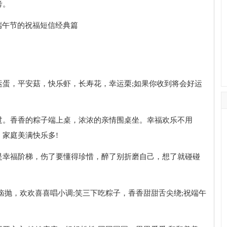
考。
运蛋，平安菇，快乐虾，长寿花，幸运栗;如果你收到将会好运
过。香香的粽子端上桌，浓浓的亲情围桌坐。幸福欢乐不用
家庭美满快乐多!
是幸福阶梯，伤了要懂得珍惜，醉了别折磨自己，想了就碰碰
恼抛，欢欢喜喜唱小调;笑三下吃粽子，香香甜甜舌尖绕;祝端午