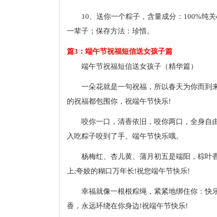
10、送你一个粽子，含量成分：100%
一辈子；保存方法：珍惜。
篇3：端午节祝福短信送女孩子篇
端午节祝福短信送女孩子（精华篇）
一朵花就是一句祝福，所以春天为你而到来
的祝福都包围你，祝端午节快乐!
咬你一口，清香依旧，咬你两口，全身自
入吃粽子咬到了手。端午节快乐哦。
杨梅红、杏儿黄、蒲月初五是端阳，棕叶
上;夸姣的糊口万年长!祝您端午节快乐!
幸福就像一根根粽绳，紧紧地绑住你：快
香，永远环绕在你身边!祝端午节快乐!