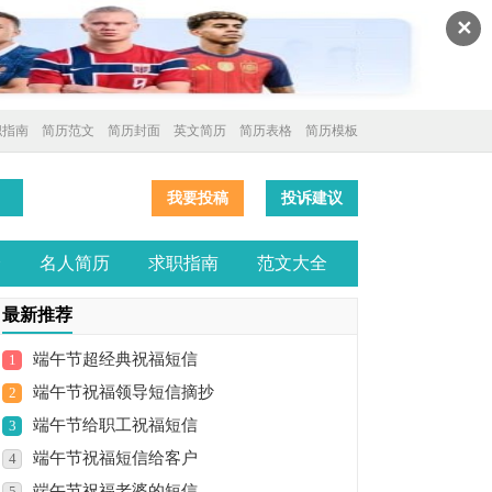
✕
职指南
简历范文
简历封面
英文简历
简历表格
简历模板
我要投稿
投诉建议
全
名人简历
求职指南
范文大全
最新推荐
端午节超经典祝福短信
1
端午节祝福领导短信摘抄
2
端午节给职工祝福短信
3
端午节祝福短信给客户
4
端午节祝福老婆的短信
5