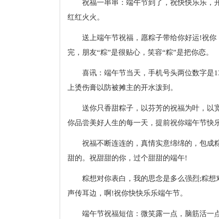
祝福一串串：端午节到了，祝快快乐乐，开
红红火火。
送上端午节祝福，愿粽子带给你好运!祝你：
完，朋友“粽”是很贴心，笑容“粽”是把你恋。
喜讯：端午节当天，手机号头两位数字是1
上烫伤膏以防被摊主的开水泼到。
送你只香甜粽子，以芬芳的祝福为叶，以
你品尝美好人生的每一天，提前祝你端午节快
祝福不断连连的，真情实意绵绵的，包成
甜的。祝甜甜的你，过个甜甜的端午!
粽想对你表白，我的思念是多么强烈;粽
声传耳边，啊!祝你快快乐乐端午节。
端午节祝福短信：微笑露一点，脑筋活一