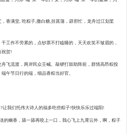
，香满堂, 吃粽子,撒白糖,挂菖蒲，辟邪忙，龙舟过江划桨
，干工作不劳累的，点钞票不打瞌睡的，天天欢笑不皱眉的，
祝贺!
龙舟飞流渡，两岸民众壬喊。敲锣打鼓助阵前，群情高昂粽投
：端午节日行的端，细品香粽当好官。
?让我们托伟大诗人的福多吃些粽子!快快乐乐过端阳!
淡淡的幽香，舔一舔再咬上一口，我心飞上九霄云外，啊，粽子