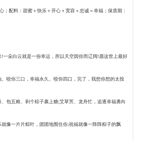
纯关心；配料：甜蜜＋快乐＋开心＋宽容＋忠诚＝幸福；保质期：
!一朵白云就是一份幸运，所以天空因你而辽阔!愿这世上最好
由。咬你三口，幸福永久。咬你四口，完了，我想你想的太投
香、包五粮、剥个棕子裹上糖;艾草芳、龙舟忙，追逐幸福勇向
乐就像一片片粽叶，团团地围住你;祝福就像一阵阵粽子的飘