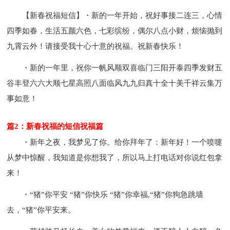
【新春祝福短信】・新的一年开始，祝好事接二连三，心情
四季如春，生活五颜六色，七彩缤纷，偶尔八点小财，烦恼抛到
九霄云外！请接受我十心十意的祝福。祝新春快乐！
・新的一年里，祝你一帆风顺双喜临门三阳开泰四季发财五
谷丰登六六大顺七星高照八面临风九九归真十全十美千祥云集万
事如意！
篇2：新春祝福的短信祝福篇
・新年之夜，我梦见了你。给你拜年了：新年好！一个喷嚏
从梦中惊醒，我知道是你想我了，所以马上打电话对你说红包拿
来！
・“猪”你平安 “猪”你快乐 “猪”你幸福,“猪”你狗急跳墙
去，“猪”你平安来。