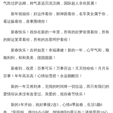
气胜过萨达姆，帅气直追贝克汉姆，国际超人非你莫属！
新年祝福你：好运伴着你，财神跟着你，名车美女属于你，
霉运躲着你，喜事围绕你！
新春快乐！祝你在新的一年里，所有的好梦依偎着你，所有
的财运笼罩着你，所有的吉星呵护着你！
新春快乐！吉祥如意！幸福康健！新的一年，心平气和，顺
顺利利，和和美美，团团圆圆！
新春到，祝君：百事可乐！万事芬达！天天哇哈哈！月月乐
百事！年年高乐高！心情似雪碧！永远都醒目！
新的一年又将到来，无情的时间将一切拉远，而只有我们的
爱情却从来没有改变过。亲爱的，祝你春节快乐！
新的1年开始，祝好事接2连3，心情4季如春，生活5颜6
色，7彩缤纷，偶尔8点小财，烦恼抛到9霄云外！请接受我10心