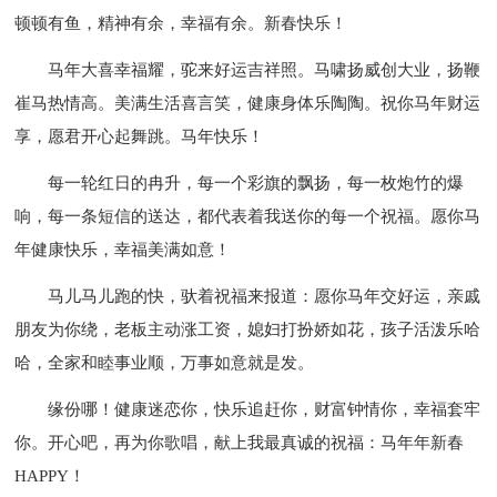
顿顿有鱼，精神有余，幸福有余。新春快乐！
马年大喜幸福耀，驼来好运吉祥照。马啸扬威创大业，扬鞭
崔马热情高。美满生活喜言笑，健康身体乐陶陶。祝你马年财运
享，愿君开心起舞跳。马年快乐！
每一轮红日的冉升，每一个彩旗的飘扬，每一枚炮竹的爆
响，每一条短信的送达，都代表着我送你的每一个祝福。愿你马
年健康快乐，幸福美满如意！
马儿马儿跑的快，驮着祝福来报道：愿你马年交好运，亲戚
朋友为你绕，老板主动涨工资，媳妇打扮娇如花，孩子活泼乐哈
哈，全家和睦事业顺，万事如意就是发。
缘份哪！健康迷恋你，快乐追赶你，财富钟情你，幸福套牢
你。开心吧，再为你歌唱，献上我最真诚的祝福：马年年新春
HAPPY！