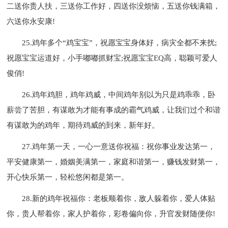
二送你贵人扶，三送你工作好，四送你没烦恼，五送你钱满箱，
六送你永安康!
25.鸡年多个“鸡宝宝”，祝愿宝宝身体好，病灾全都不来扰;
祝愿宝宝运道好，小手嘟嘟抓财宝;祝愿宝宝EQ高，聪颖可爱人
俊俏!
26.鸡年鸡胆，鸡年鸡威，中间鸡年别以为只是鸡乖乖，卧
薪尝了苦胆，有谋敢为才能有事成的霸气鸡威，让我们过个和谐
有谋敢为的鸡年，期待鸡威的到来，新年好。
27.鸡年第一天，一心一意送你祝福：祝你事业发达第一，
平安健康第一，婚姻美满第一，家庭和谐第一，赚钱发财第一，
开心快乐第一，轻松悠闲都是第一。
28.新的鸡年祝福你：老板顺着你，敌人躲着你，爱人体贴
你，贵人帮着你，家人护着你，彩卷偏向你，升官发财随便你!