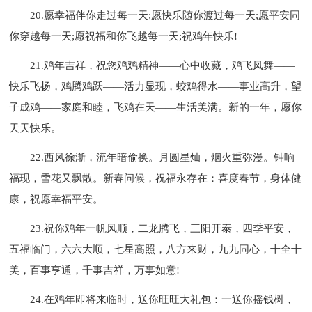
20.愿幸福伴你走过每一天;愿快乐随你渡过每一天;愿平安同
你穿越每一天;愿祝福和你飞越每一天;祝鸡年快乐!
21.鸡年吉祥，祝您鸡鸡精神――心中收藏，鸡飞凤舞――
快乐飞扬，鸡腾鸡跃――活力显现，蛟鸡得水――事业高升，望
子成鸡――家庭和睦，飞鸡在天――生活美满。新的一年，愿你
天天快乐。
22.西风徐渐，流年暗偷换。月圆星灿，烟火重弥漫。钟响
福现，雪花又飘散。新春问候，祝福永存在：喜度春节，身体健
康，祝愿幸福平安。
23.祝你鸡年一帆风顺，二龙腾飞，三阳开泰，四季平安，
五福临门，六六大顺，七星高照，八方来财，九九同心，十全十
美，百事亨通，千事吉祥，万事如意!
24.在鸡年即将来临时，送你旺旺大礼包：一送你摇钱树，