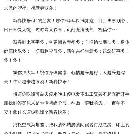
10意的祝福。祝新春快乐！
新春快乐~我的朋友！愿你~年年圆满如意，月月事事顺心，
日日喜悦无忧，时时高兴欢喜，刻刻充满朝气，祝福你~~
新春到来喜事多，合家团圆幸福多；心情愉快朋友多，身体
健康快乐多；一切顺利福气多，新年吉祥生意多；祝您好事多！
多！多！
向你拜大年！祝你身体健康，心情越来越好，人越来越漂
亮！生活越来越浪漫！新春快乐！
想请你吃饭可白天停水晚上停电发不出工资买不起面翻开手
册找到答案原来是生活初级阶段，往后一翻我的天，一百年不
变！拿什么请你吃饭？新春快乐！
我托空气为邮差，把我的热腾腾的问候装订成包裹，印上真
心为邮戳，37度恒温快递，收件人是你。祝你：春节愉快！