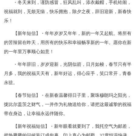
・冬天来到，谨防感冒，狂风乱叫，添衣戴帽，手机铃闹，
祝福就到，无烦无恼，快乐拥抱，除夕之夜，辞旧迎新，新春快
乐！
【新年短信】・年年岁岁又年年，新的一年又起航。将所有
的苦辣留在昨天，用所有的快乐和幸福畅享新的一年。愿你在新
的一年里万事顺心如意！
・年年辞旧，岁岁迎新，光阴似箭，日月如梭，春节只有半
月多，我的祝福天天有，新年好运，得心应手，笑口常开，青春
永驻。
【春节短信】・在新春温馨得日子里，聚珠穆朗玛之阳光，
拢比尔盖茨之财气，一并作为礼物送给你，请把这最诚挚的祝福
带在身边，让幸福永远伴随你。
【新年祝福短信】・新年眼看就要到了，我托空气为邮差，
把热腾腾的问候装订成包裹，印上真心为邮戳，37度恒温快递，