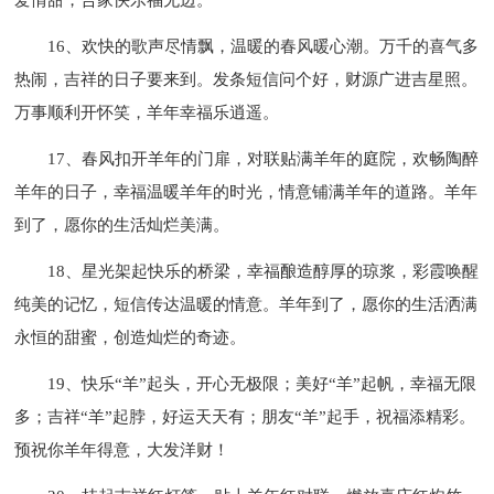
16、欢快的歌声尽情飘，温暖的春风暖心潮。万千的喜气多
热闹，吉祥的日子要来到。发条短信问个好，财源广进吉星照。
万事顺利开怀笑，羊年幸福乐逍遥。
17、春风扣开羊年的门扉，对联贴满羊年的庭院，欢畅陶醉
羊年的日子，幸福温暖羊年的时光，情意铺满羊年的道路。羊年
到了，愿你的生活灿烂美满。
18、星光架起快乐的桥梁，幸福酿造醇厚的琼浆，彩霞唤醒
纯美的记忆，短信传达温暖的情意。羊年到了，愿你的生活洒满
永恒的甜蜜，创造灿烂的奇迹。
19、快乐“羊”起头，开心无极限；美好“羊”起帆，幸福无限
多；吉祥“羊”起脖，好运天天有；朋友“羊”起手，祝福添精彩。
预祝你羊年得意，大发洋财！