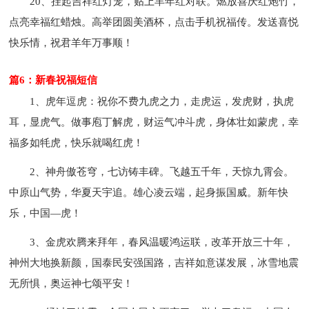
20、挂起吉祥红灯笼，贴上羊年红对联。燃放喜庆红炮竹，
点亮幸福红蜡烛。高举团圆美酒杯，点击手机祝福传。发送喜悦
快乐情，祝君羊年万事顺！
篇6：新春祝福短信
1、虎年逗虎：祝你不费九虎之力，走虎运，发虎财，执虎
耳，显虎气。做事庖丁解虎，财运气冲斗虎，身体壮如蒙虎，幸
福多如牦虎，快乐就喝红虎！
2、神舟傲苍穹，七访铸丰碑。飞越五千年，天惊九霄会。
中原山气势，华夏天宇追。雄心凌云端，起身振国威。新年快
乐，中国—虎！
3、金虎欢腾来拜年，春风温暖鸿运联，改革开放三十年，
神州大地换新颜，国泰民安强国路，吉祥如意谋发展，冰雪地震
无所惧，奥运神七颂平安！