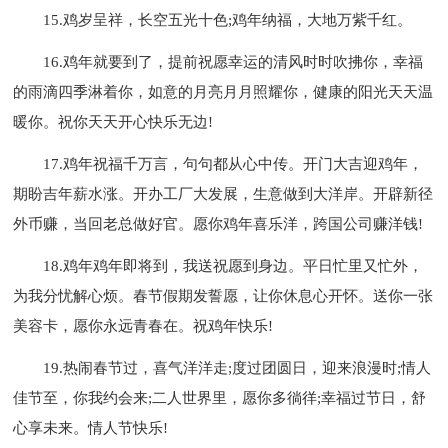
15.鸡岁呈祥，长空五光十色;鸡年纳福，大地万紫千红。
16.鸡年就要到了，提前祝愿幸运的清风时时吹拂你，幸福
的雨滴四季淋着你，如意的月亮月月照耀你，健康的阳光天天温
暖你。祝你天天开心快乐无边!
17.鸡年祝福千万言，句句都从心中传。开门大吉迎鸡年，
期盼吉年薪水涨。开办工厂大发展，生意做到大洋岸。开辟新径
外币赚，当回老总做好官。愿你鸡年喜乐洋，跨国公司赚洋钱!
18.鸡年鸡年即将到，我送祝愿到身边。平日忙里又忙外，
为我分忧解心烦。春节假期发誓愿，让你休息心开怀。送你一张
美容卡，愿你永远青春在。祝鸡年快乐!
19.热闹春节过，喜气洋洋走;度过团圆日，迎来浪漫时;情人
佳节至，你我约会来;二人世界里，愿你多徜徉;幸福过节日，舒
心享未来。情人节快乐!