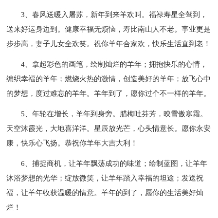
3、春风送暖入屠苏，新年到来羊欢叫。福禄寿星全驾到，
送来好运身边到。健康幸福无烦恼，寿比南山人不老。事业更是
步步高，妻子儿女全欢笑。祝你羊年合家欢，快乐生活直到老！
4、拿起彩色的画笔，绘制灿烂的羊年；拥抱快乐的心情，
编织幸福的羊年；燃烧火热的激情，创造美好的羊年；放飞心中
的梦想，度过难忘的羊年。羊年到了，愿你过个不一样的羊年。
5、年轮在增长，羊年到身旁。腊梅吐芬芳，映雪傲寒霜。
天空沐霞光，大地喜洋洋。星辰放光芒，心头情意长。愿你永安
康，快乐心飞扬。恭祝你羊年大吉大利！
6、捕捉商机，让羊年飘荡成功的味道；绘制蓝图，让羊年
沐浴梦想的光华；绽放微笑，让羊年踏入幸福的坦途；发送祝
福，让羊年收获温暖的情意。羊年的到了，愿你的生活美好灿
烂！