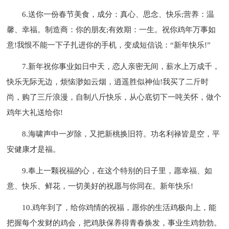
6.送你一份春节美食，成分：真心、思念、快乐;营养：温
馨、幸福。制造商：你的朋友;有效期：一生。祝你鸡年万事如
意!我恨不能一下子扎进你的手机，变成短信说：“新年快乐!”
7.新年祝你事业如日中天，恋人亲密无间，薪水上万成千，
快乐无际无边，烦恼渺如云烟，逍遥胜似神仙!我买了二斤时
尚，购了三斤浪漫，自制八斤快乐，从心底切下一吨关怀，做个
鸡年大礼送给你!
8.海啸声中一岁除，又把新桃换旧符。功名利禄皆是空，平
安健康才是福。
9.奉上一颗祝福的心，在这个特别的日子里，愿幸福、如
意、快乐、鲜花，一切美好的祝愿与你同在。新年快乐!
10.鸡年到了，给你鸡情的祝福，愿你的生活鸡极向上，能
把握每个发财的鸡会，把鸡肤保养得青春焕发，事业生鸡勃勃。