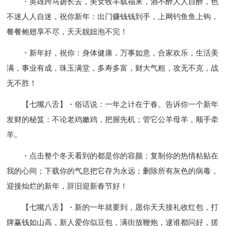
・英雄跨马扬长去，美女牧羊载福来，酒不醉人人自醉，色
不迷人人自迷，祝你新年：出门赚钱钱到手，上网钓鱼鱼上钩，
餐餐鲍翅享不尽，天天靓妞泡不完！
・新年好，祝你：身体健康，万事如意，合家欢乐，生活美
满，事业有成，珠玉满堂，多寿多富，财大气粗，攻无不克，战
无不胜！
【七嘴八舌】・俗话说：一年之计在于春。告诉你一个新年
发财的秘笈：不论老鸡嫩鸡，把握先机；管它公羊母羊，顺手牵
羊。
・点击整个冬天看到的都是你的容颜；复制你的热情粘贴在
我的心间；下载你的气息把它存为永远；删除所有灰色的病毒，
迎接灿烂的新年，辞旧迎新春节好！
【七嘴八舌】・新的一年就要到，愿你天天接礼收红包，打
牌赢钱如山高，新人爱你似豆包，满街放鞭炮，逮谁都问好，搓