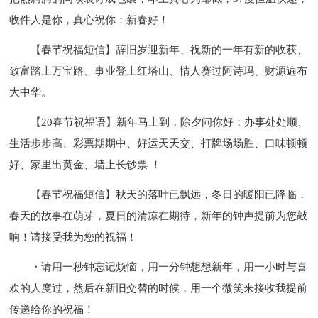
收件人是你，真心祝你：新春好！
【春节祝福短信】辞旧岁迎新年、祝新的一年有新的收获、
致富踏上万宝路、事业登上红塔山、情人赛过阿诗玛、财源遍布
大中华。
【20春节祝福语】新年马上到，除夕问你好：办事处处顺、
生活步步高、彩票期期中、好运天天交、打牌场场胜、口味顿顿
好、家里出黄金、墙上长钞票 ！
【春节祝福短信】秋天的落叶已飘远，冬日的暖阳已降临，
春天的故事在萌芽，夏日的清凉在期待，新年的钟声提前为您敲
响！请接受我为您的祝福！
・请用一秒钟忘记烦恼，用一分钟想想新年，用一小时与喜
欢的人度过，然后在新旧交替的时候，用一个微笑来接收我提前
传递给你的祝福！