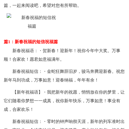
篇，一起来阅读吧，希望对您有所帮助。
篇1：新春祝福的短信祝福篇
新春祝福语：・贺新春！迎新年！祝你今年中大奖。万事
顺！合家欢！愿君如意福满年。
新春祝福短信：・金蛇狂舞辞旧岁，骏马奔腾迎新春。祝您
新年马到功成，万事如意！迎春纳福，年年有余！
【新年祝福语】・我把新年的祝愿，悄悄放在你的梦里，让
它们随着你梦想一一成真，祝你新年快乐，万事如意！事业有
成，合家欢乐！
新春祝福短信：・零时的钟声响彻天涯，新年的列车准时出