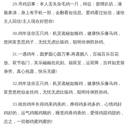
29.寻鸡启事：本人丢失杂毛鸡一只，特征：脏哩叭叽，满
脸鼻涕，身上有手机一部，会翻看短信息。爱鸡看过短信，速给
主人回信!主人现在好想你!
30.鸡年送你五只鸡：机灵诡秘如猕鸡，健康快乐像马鸡，
悠闲富贵思鸡子，无忧无虑比猿鸡，聪明伶俐胜孙鸡。
31.一遇鸡年，圆梦圆心圆万事;再遇腊八，百福百乐百花
放。双节临门，其乐融融在此刻。福双至，运双降，吉祥如意留
身旁。真心祝愿，快乐无疆!
32.鸡年送你五只鸡：机灵诡秘如猕鸡，健康快乐像马鸡，
富贵悠然似金丝鸡，无忧无虑比猿鸡，聪明伶俐胜孙鸡。
33.祝你鸡年长得鸡美鸡美的，挣得鸡多鸡多的，心情鸡好
鸡好的，运气鸡顺鸡顺的，睡觉鸡香鸡香的，爱情鸡甜鸡甜的，
总之，一切都鸡蜜鸡蜜的!