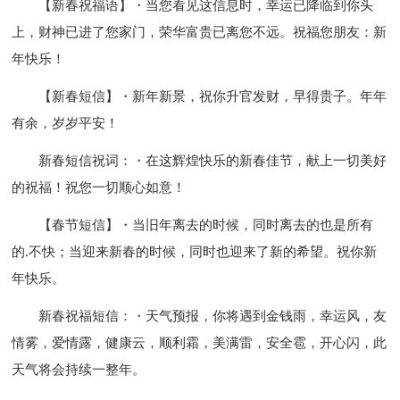
【新春祝福语】・当您看见这信息时，幸运已降临到你头
上，财神已进了您家门，荣华富贵已离您不远。祝福您朋友：新
年快乐！
【新春短信】・新年新景，祝你升官发财，早得贵子。年年
有余，岁岁平安！
新春短信祝词：・在这辉煌快乐的新春佳节，献上一切美好
的祝福！祝您一切顺心如意！
【春节短信】・当旧年离去的时候，同时离去的也是所有
的.不快；当迎来新春的时候，同时也迎来了新的希望。祝你新
年快乐。
新春祝福短信：・天气预报，你将遇到金钱雨，幸运风，友
情雾，爱情露，健康云，顺利霜，美满雷，安全雹，开心闪，此
天气将会持续一整年。