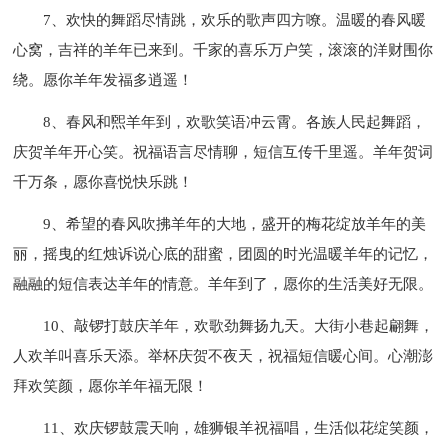
7、欢快的舞蹈尽情跳，欢乐的歌声四方嘹。温暖的春风暖
心窝，吉祥的羊年已来到。千家的喜乐万户笑，滚滚的洋财围你
绕。愿你羊年发福多逍遥！
8、春风和煕羊年到，欢歌笑语冲云霄。各族人民起舞蹈，
庆贺羊年开心笑。祝福语言尽情聊，短信互传千里遥。羊年贺词
千万条，愿你喜悦快乐跳！
9、希望的春风吹拂羊年的大地，盛开的梅花绽放羊年的美
丽，摇曳的红烛诉说心底的甜蜜，团圆的时光温暖羊年的记忆，
融融的短信表达羊年的情意。羊年到了，愿你的生活美好无限。
10、敲锣打鼓庆羊年，欢歌劲舞扬九天。大街小巷起翩舞，
人欢羊叫喜乐天添。举杯庆贺不夜天，祝福短信暖心间。心潮澎
拜欢笑颜，愿你羊年福无限！
11、欢庆锣鼓震天响，雄狮银羊祝福唱，生活似花绽笑颜，