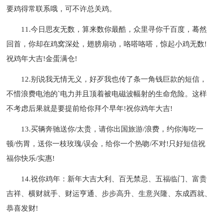
要鸡得常联系哦，可不许总关鸡。
11.今日思友无数，算来数你最酷，众里寻你千百度，蓦然
回首，你却在鸡窝深处，翅膀扇动，咯嗒咯嗒，惊起小鸡无数!
祝鸡年大吉!金蛋满仓!
12.别说我无情无义，好歹我也传了条一角钱巨款的短信，
不惜浪费电池的`电力并且顶着被电磁波幅射的生命危险。这样
不考虑后果就是要提前给你拜个早年!祝你鸡年大吉!
13.买辆奔驰送你/太贵，请你出国旅游/浪费，约你海吃一
顿/伤胃，送你一枝玫瑰/误会，给你一个热吻/不对!只好短信祝
福你快乐/实惠!
14.祝你鸡年：新年大吉大利、百无禁忌、五福临门、富贵
吉祥、横财就手、财运亨通、步步高升、生意兴隆、东成西就、
恭喜发财!