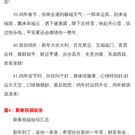
吉!
39.鸡年春节，你将会遇到极端天气：一阵幸运风，刮来金
钱雨，飘来幸福云，洒下健康露，降下吉祥雪，响起开心雷，掠
过快乐电，平安雾还会缠绕你一整年。
40.祝你鸡年：新年大吉大利、百无禁忌、五福临门、富贵
吉祥、横财就手、财运亨通、步步高升、生意兴隆、东成西就、
恭喜发财!
41.鸡年佳节到，向你问个好，身体倍健康，心情特别好;好
运天天交，口味顿顿妙。最后祝您：鸡年好运挡不住，鸡年财源
滚滚来!
篇4：新春祝福短信
新春祝福短信汇总
新年到了，送你一条鱼；希望你在新的一年里，财富有余，