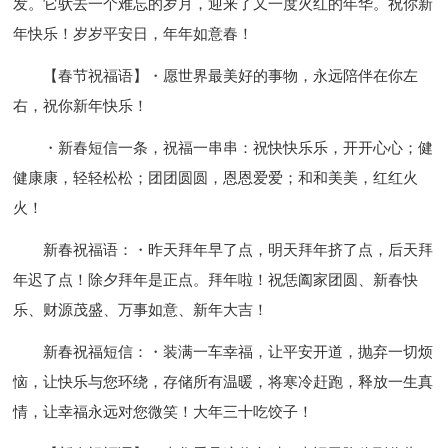
发。它驮去一个难忘的岁月，迎来了又一度火红的年华。祝你新
年快乐！岁岁平安日，年年如意春！
【春节祝福语】・愿世界最美好的事物，永远陪伴在你左
右，祝你新年快乐！
・新春短信一条，祝福一串串：祝快快乐乐，开开心心；健
健康康，轻轻松松；团团圆圆，恩恩爱爱；和和美美，红红火
火！
新春祝福语：・昨天拜年早了点，明天拜年挤了点，后天拜
年迟了点！除夕拜年是正点。拜年啦！祝恁阖家团圆、新春快
乐、财源茂盛、万事如意、新年大吉！
新春祝福短信：・装满一车幸福，让平安开道，抛弃一切烦
恼，让快乐与您环绕，存储所有温暖，将寒冷赶跑，释放一生真
情，让幸福永远对您微笑！大年三十吃饺子！