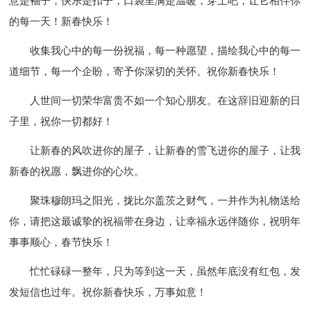
意是袖子，快乐是扣子，口袋里满是温暖，穿上吧，让它相伴你
的每一天！新春快乐！
收集我心中的每一份祝福，每一种愿望，描绘我心中的每一
道细节，每一个企盼，寄予你深切的关怀。祝你新春快乐！
人世间一切荣华富贵不如一个知心朋友。在这辞旧迎新的日
子里，祝你一切都好！
让新春的风吹进你的屋子，让新春的雪飞进你的屋子，让我
新春的祝愿，飘进你的心坎。
聚珠穆朗玛之阳光，拢比尔盖茨之财气，一并作为礼物送给
你，请把这最诚挚的祝福带在身边，让幸福永远伴随你，祝明年
事事顺心，春节快乐！
忙忙碌碌一整年，只为等到这一天，虽然年底没有红包，发
发短信也过年。祝你新春快乐，万事如意！