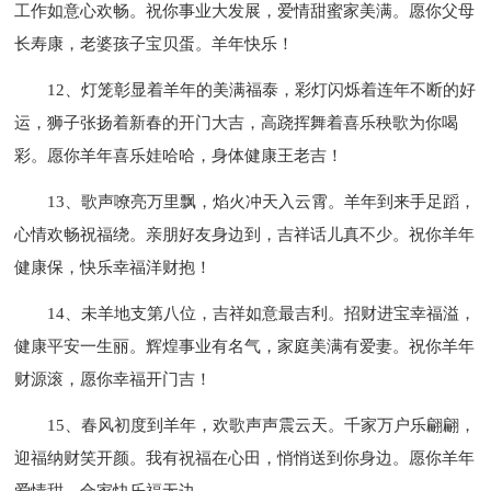
工作如意心欢畅。祝你事业大发展，爱情甜蜜家美满。愿你父母
长寿康，老婆孩子宝贝蛋。羊年快乐！
12、灯笼彰显着羊年的美满福泰，彩灯闪烁着连年不断的好
运，狮子张扬着新春的开门大吉，高跷挥舞着喜乐秧歌为你喝
彩。愿你羊年喜乐娃哈哈，身体健康王老吉！
13、歌声嘹亮万里飘，焰火冲天入云霄。羊年到来手足蹈，
心情欢畅祝福绕。亲朋好友身边到，吉祥话儿真不少。祝你羊年
健康保，快乐幸福洋财抱！
14、未羊地支第八位，吉祥如意最吉利。招财进宝幸福溢，
健康平安一生丽。辉煌事业有名气，家庭美满有爱妻。祝你羊年
财源滚，愿你幸福开门吉！
15、春风初度到羊年，欢歌声声震云天。千家万户乐翩翩，
迎福纳财笑开颜。我有祝福在心田，悄悄送到你身边。愿你羊年
爱情甜，合家快乐福无边。