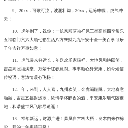
9、20xx，可歌可泣，波澜壮阔；20xx，运筹帷幄，虎气冲
天！
10、虎年到了，祝你：一帆风顺两袖祥风三星高照四季常乐
五福临门六六大顺七彩生活八方来财九九平安十全十美百事可乐
千年吉祥万事如意！
11、虎气带来好运长，年送欢乐家瑞祥。大地风和艳阳笑，
吉星高照福满堂。万紫千红春意闹。事事顺心身安康，如今短信
传祝语，意浓情暖心飞扬！
12、年，来到，人人喜，九州欢笑，金虎蹦蹦跳，大地春意
融融，吉星五福财运罩，浓情举杯醇香的酒，平安康乐瑞气随鞭
炮，和谐盛世风飞歌尽逍遥！
13、福年新运，财源广进！凤凰自古栖大梧，良木由来作栋
梁，新的一年再接再励！