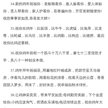
34.新的鸡年祝福你：老板顺着你，敌人躲着你，爱人体贴
你，贵人帮着你，家人护着你，彩卷偏向你，升官发财随便你!
祝您事事皆如意,恭喜发大财!!
35.祝你在鸡年：比鼠强，比牛牛，比虎猛，比兔乖，比龙
尊，比蛇威，比马壮，比羊善，比鸡勤，比狗忠，比猪胖。最后
祝你比鸡还要精。
36.祝你鸡年前程一个筋斗十万八千里，兼七十二变混世才
学，具八十一种创业本领。
37.鸡年拜年祝福语_用遍地红叶铺成床，把碧空蓝天当做
房，伴着鸟儿的歌唱，闻着桂花的清香，枕着天边的云霞，香香
甜甜入梦乡。周末了，好好休息，祝幸福似秋水绵长。
38.公鸡神采奕奕，带来平安如意;母鸡勤劳美丽，下个金蛋
给你;小鸡活泼淘气，挥洒欢乐满地;电话传情达意，祝你鸡年大