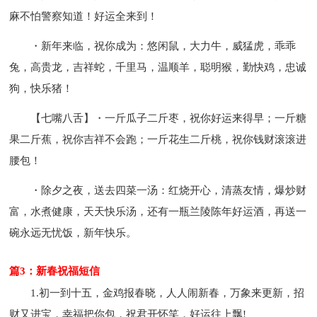
麻不怕警察知道！好运全来到！
・新年来临，祝你成为：悠闲鼠，大力牛，威猛虎，乖乖
兔，高贵龙，吉祥蛇，千里马，温顺羊，聪明猴，勤快鸡，忠诚
狗，快乐猪！
【七嘴八舌】・一斤瓜子二斤枣，祝你好运来得早；一斤糖
果二斤蕉，祝你吉祥不会跑；一斤花生二斤桃，祝你钱财滚滚进
腰包！
・除夕之夜，送去四菜一汤：红烧开心，清蒸友情，爆炒财
富，水煮健康，天天快乐汤，还有一瓶兰陵陈年好运酒，再送一
碗永远无忧饭，新年快乐。
篇3：新春祝福短信
1.初一到十五，金鸡报春晓，人人闹新春，万象来更新，招
财又进宝，幸福把你包，祝君开怀笑，好运往上飘!