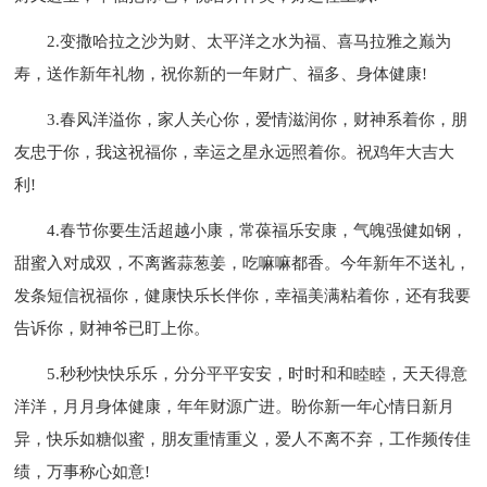
2.变撒哈拉之沙为财、太平洋之水为福、喜马拉雅之巅为
寿，送作新年礼物，祝你新的一年财广、福多、身体健康!
3.春风洋溢你，家人关心你，爱情滋润你，财神系着你，朋
友忠于你，我这祝福你，幸运之星永远照着你。祝鸡年大吉大
利!
4.春节你要生活超越小康，常葆福乐安康，气魄强健如钢，
甜蜜入对成双，不离酱蒜葱姜，吃嘛嘛都香。今年新年不送礼，
发条短信祝福你，健康快乐长伴你，幸福美满粘着你，还有我要
告诉你，财神爷已盯上你。
5.秒秒快快乐乐，分分平平安安，时时和和睦睦，天天得意
洋洋，月月身体健康，年年财源广进。盼你新一年心情日新月
异，快乐如糖似蜜，朋友重情重义，爱人不离不弃，工作频传佳
绩，万事称心如意!