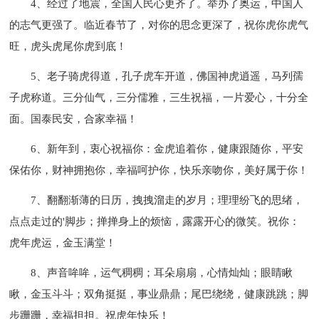
4、经过了地震，全国人民心更齐了。举办了奥运，中国人
的志气更强了。临近春节了，对你的思念更深了，祝你虎你虎气
旺，虎头虎尾你虎到底！
5、老子骑虎得道，孔子虎车开道，佛国神虎逍遥，马列孺
子虎称道。三分仙气，三分儒雅，三生祝福，一片爱心，十分全
面。国泰民安，合家幸福！
6、新年到，衷心祝福你：金虎追着你，健康跟随你，平安
保佑你，财神拥抱你，幸福呵护你，快乐亲吻你，美好属于你！
7、翻翻渐薄的日历，拽拽溜走的岁月；理理纷飞的思绪，
点点走过的'脚步；掸掸身上的烦恼，露露开心的微笑。祝你：
虎年虎运，金玉满堂！
8、声音哞哞，运气稠稠；耳朵扇扇，心情灿灿；眼睛瞅
瞅，金玉斗斗；双角挺挺，事业鼎鼎；尾巴绕绕，健康跳跳；脚
步跚跚，幸福担担。祝虎年快乐！