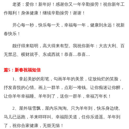
老婆：爱你！新年好！感谢你又一年辛勤操劳！祝你新年工
作顺利！身体健康！继续辛勤操劳！谢谢！
开心每一秒，快乐每一天，幸福每一年，健康到永远！祝新
春快乐！
靓仔得来聪明，高大得来有型。我祝你新年：大吉大利、百
无禁忌、横财就手、东成西就！恭喜…恭喜…
篇5：新春祝福短信
1、拿起美妙的彩笔，勾画羊年的美景，绽放灿烂的笑脸，
抒发喜悦的心情。画上一群羊，点彩一堆钱。让你痴迷让你醉，
让你羊年幸福睡。羊年到了，送你一群羊，幸福万年长！
2、屋外瑞雪飘，屋内乐淘淘。只为羊年到，快乐身边绕。
马儿已远跑，羊来咩咩叫。幸福阳关道，任你乐逍遥。羊年到
了，祝你合家健康，无烦无恼！