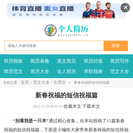
✕
简历模板
简历表格
英文简历
简历封面
简历写作
我要投稿
投诉建议
简历范文
简历大全
名人简历
求职指南
范文大全
首页
范文大全
实用文
当前位置：
>
>
>
新春祝福的短信祝福篇
新春祝福的短信祝福篇
收藏本文
下载本文
2022-12-20 08:01:47
“别看我是一只羊”
通过精心收集，向本站投稿了15篇新春
祝福的短信祝福篇，下面是小编给大家带来新春祝福的短信祝福