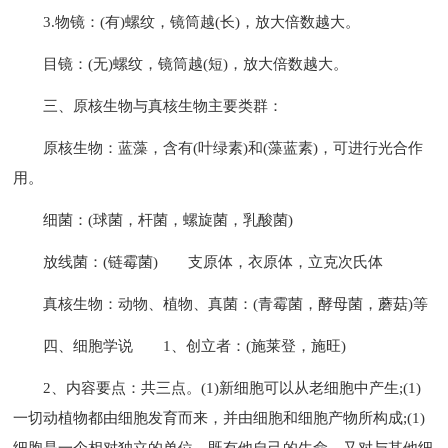
3.物镜：(有)螺纹，镜筒越(长)，放大倍数越大。
目镜：(无)螺纹，镜筒越(短)，放大倍数越大。
三、原核生物与真核生物主要类群：
原核生物：蓝藻，含有(叶绿素)和(藻蓝素)，可进行光合作
用。
细菌：(球菌，杆菌，螺旋菌，乳酸菌)
放线菌：(链霉菌)
支原体，衣原体，立克次氏体
真核生物：动物、植物、真菌：(青霉菌，酵母菌，蘑菇)等
四、细胞学说
1、创立者：(施莱登，施旺)
2、内容要点：共三点。(1)新细胞可以从老细胞中产生;(1)
一切动植物都由细胞发育而来，并由细胞和细胞产物所构成;(1)
细胞是一个相对独立的单位，既有他自己的生命，又对与其他细