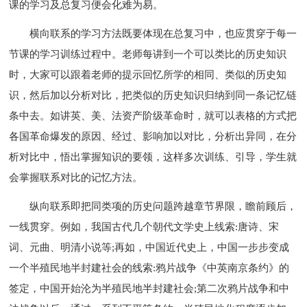
课的学习及总复习便会化难为易。
横向联系的学习方法既要体现在总复习中，也应贯穿于每一
节课的学习训练过程中。老师每讲到一个可以类比的历史知识
时，大家可以跟着老师的提示回忆所学的相同、类似的历史知
识，然后加以分析对比，把类似的历史知识归纳到同一条记忆链
条中去。如讲英、美、法资产阶级革命时，就可以表格的方式把
各国革命爆发的原因、经过、影响加以对比，分析出异同，在分
析对比中，悟出掌握知识的要领，这样多次训练、引导，学生就
会掌握联系对比的记忆方法。
纵向联系即把同类项的历史问题跨越章节界限，瞻前顾后，
一线贯穿。例如，我国古代几个朝代文学史上线索:唐诗、宋
词、元曲、明清小说等;再如，中国近代史上，中国一步步变成
一个半殖民地半封建社会的线索:鸦片战争《中英南京条约》的
签定，中国开始沦为半殖民地半封建社会;第二次鸦片战争和中