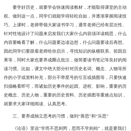
要学好历史，就要学会快速阅读教材，才能取得课堂的主动
权。做到这一点，同学们就能学得轻松自如，并逐渐掌握阅读技
巧。上课时，老师带领大家读书学习，通常老师已经有层次性、
针对性地设计了问题来启发我们大家什么内容须详读精思，什么
内容要略看了解，什么问题要边读边想，什么问题要读后再想。
因此同学们要跟着老师给你启示，寻找知识的纵横联系、前因后
果等，同时大家也要养成圈点批注，做简要读书笔记等良好的阅
读习惯。比如，课文中绝大部分针对历史名词、概念、人物等所
作的小字或资料补充，部分不带星号的引言或插图等，只要快速
扫描略看即可，而诸如历史事件的起因、进程、影响，重要的历
史概念、历史人物，重要的历史资料、历史插图等重难点知识，
就要求大家详细阅读、认真思考。
三、要养成独立思考的习惯，做到“善思”和“乐思”
《论语》里说“学而不思则罔，思而不学则殆”，就是要我们