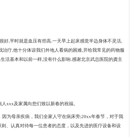
很好,平时就是血压有些高.一天早上起床感觉半边身体不灵活,
我治疗,他十分体谅我们外地人看病的困难,开给我常见的药物服
,生活基本和以前一样,没有什么影响.感谢北京武总医院的龚主
：
病人xxx及家属向您们致以新春的祝福。
，因为母亲疾病，我们全家人守在病床旁;20xx年春节，对于我
原则、认真对待每一位患者的态度，以及先进的医疗设备和设