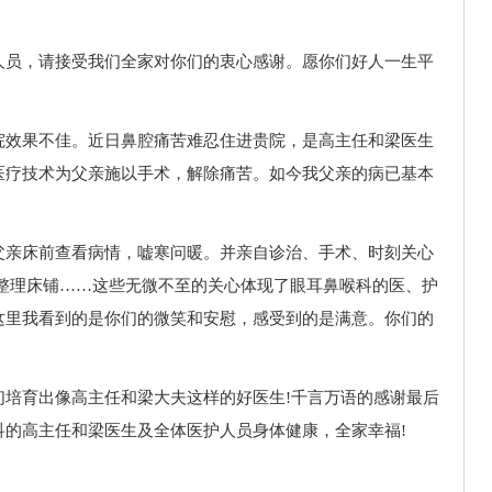
人员，请接受我们全家对你们的衷心感谢。愿你们好人一生平
院效果不佳。近日鼻腔痛苦难忍住进贵院，是高主任和梁医生
医疗技术为父亲施以手术，解除痛苦。如今我父亲的病已基本
父亲床前查看病情，嘘寒问暖。并亲自诊治、手术、时刻关心
亲整理床铺……这些无微不至的关心体现了眼耳鼻喉科的医、护
这里我看到的是你们的微笑和安慰，感受到的是满意。你们的
们培育出像高主任和梁大夫这样的好医生!千言万语的感谢最后
科的高主任和梁医生及全体医护人员身体健康，全家幸福!