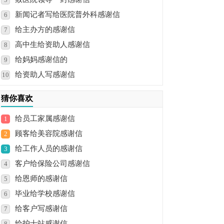
新闻记者写给医院普外科感谢信
6
给主办方的感谢信
7
高中生给资助人感谢信
8
给妈妈感谢信的
9
给资助人写感谢信
10
猜你喜欢
给员工家属感谢信
1
顾客给美容院感谢信
2
给工作人员的感谢信
3
客户给保险公司感谢信
4
给恩师的感谢信
5
毕业给学校感谢信
6
给客户写感谢信
7
给护士站感谢信
8