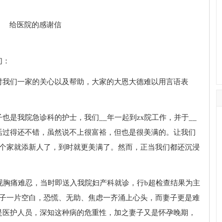
。
们：
对我们一家的关心以及帮助，大家的大恩大德难以用言语表
也是我院急诊科的护士，我们__年一起到zx院工作，并于__
活过得还不错，虽然说不上很富裕，但也是很美满的。让我们
这个家就添新人了，到时就更美满了。然而，正当我们都还沉浸
现胸痛难忍，当时即送入我院妇产科就诊，行b超检查结果为主
脑子一片空白，恐慌、无助、焦虑一齐涌上心头，而妻子更是难
是医护人员，深知这种病的危重性，加之妻子又是怀孕晚期，