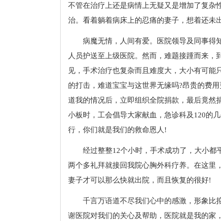
不管在治疗上还是病情上无疑又是增加了复杂
治。看着躺着病床上的忍痛的妻子，想着还未
病魔无情，人间有爱。医院领导及同事得
人员护送至上级医院。然而，难题接踵而来，
见，手术治疗也复杂而且难度大，大小有可能
的打击，难道宝宝与这世界无缘吗?昂贵的费
道我的情况后，立即组织全院捐款，最后竟然
小板时，工会倡导大家献血，急诊科及120的
行，你们就是我们的救命恩人!
经过整整12个小时，手术成功了，大小都
两个多礼拜就接回我院心胸外科疗养。在这里
妻子才可以那么快就出院，而且恢复的很好!
千言万语道不尽我们心中的感激，形象比
谢医院对我们的关心及帮助，医院就是我的家，