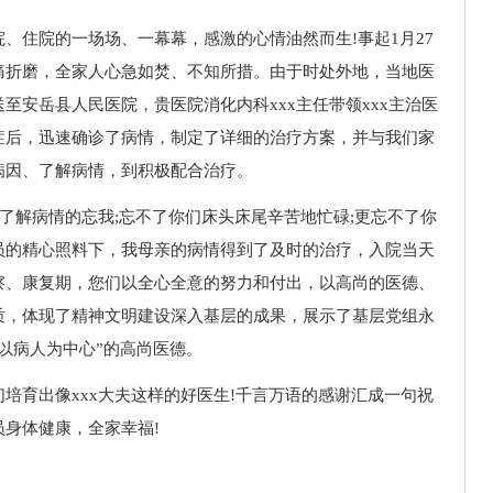
、住院的一场场、一幕幕，感激的心情油然而生!事起1月27
痛折磨，全家人心急如焚、不知所措。由于时处外地，当地医
至安岳县人民医院，贵医院消化内科xxx主任带领xxx主治医
症后，迅速确诊了病情，制定了详细的治疗方案，并与我们家
病因、了解病情，到积极配合治疗。
房了解病情的忘我;忘不了你们床头床尾辛苦地忙碌;更忘不了你
员的精心照料下，我母亲的病情得到了及时的治疗，入院当天
察、康复期，您们以全心全意的努力和付出，以高尚的医德、
质，体现了精神文明建设深入基层的成果，展示了基层党组永
以病人为中心”的高尚医德。
培育出像xxx大夫这样的好医生!千言万语的感谢汇成一句祝
身体健康，全家幸福!