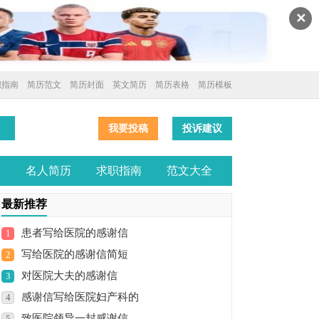
✕
职指南
简历范文
简历封面
英文简历
简历表格
简历模板
我要投稿
投诉建议
全
名人简历
求职指南
范文大全
最新推荐
患者写给医院的感谢信
1
写给医院的感谢信简短
2
对医院大夫的感谢信
3
感谢信写给医院妇产科的
4
致医院领导一封感谢信
5