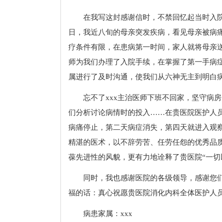
在我写这封感谢信时，不禁回忆起当时入院
日，我近八旬的母亲突发疾病，看见母亲被病
疗条件有限，在患病第一时间，家人就将母亲送
师为我们办理了入院手续，在掌握了第一手病
属进行了及时沟通，使我们从六神无主到明白
忘不了xxx主治医师下班不回家，坚守病
们分析讨论病情时的投入……在贵医院医护人
病痛停止，第二天病症消失，第四天就进入观
精湛的医术，以不辞劳苦、任劳任怨的优秀品
葆先进性的风貌，更有力地诠释了贵医院“一切
同时，我也感谢医院的各级领导，感谢您们
福的话：真心祝愿贵医院消化内科全体医护人员
病患家属：xxx