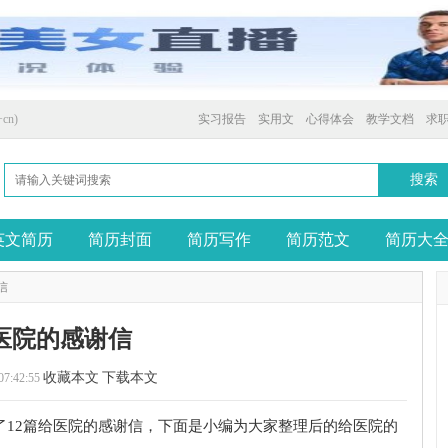
cn)
实习报告
实用文
心得体会
教学文档
求
英文简历
简历封面
简历写作
简历范文
简历大
信
医院的感谢信
收藏本文
下载本文
07:42:55
了12篇给医院的感谢信，下面是小编为大家整理后的给医院的