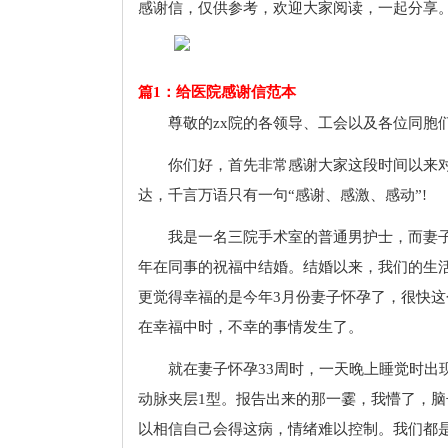
感谢信，仅供参考，欢迎大家阅读，一起分享
篇1：给医院感谢信范本
尊敬的zx院的各领导、工会以及各位同胞
你们好，首先非常感谢大家这段时间以来
达，千言万语只有一句“感谢、感激、感动”!
我是一名三院手术室的普通男护士，而妻子
年在同事的祝福中结婚。结婚以来，我们的生
更觉得幸福的是今年3月份妻子怀孕了，很快
在幸福中时，不幸的事情发生了。
就在妻子怀孕33周时，一天晚上睡觉时出
动脉夹层1型。报告出来的那一霎，我懵了，
以相信自己会得这病，情绪难以控制。我们都