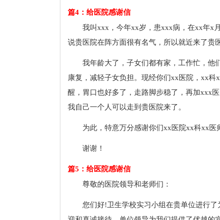
篇4：给医院感谢信
我叫xxx，今年xx岁，患xxx病，在xx年x
说贵医院在阵方面很有名气，所以就近来了贵
我年龄大了，子女们都有家，工作忙，他
康复，减轻子女负担。现经你们xx医院，xx科
醒，胃口也好多了，走路脚步稳了，再加xxx
我自己一个人可以走到贵医院来了。
为此，特意万分感谢你们xx医院xx科xx医
谢谢！
篇5：给医院感谢信
尊敬的医院领导和老师们：
您们好!卫生学校实习小组在贵单位进行
迎和真诚接待，单位领导为我们提供了优越的