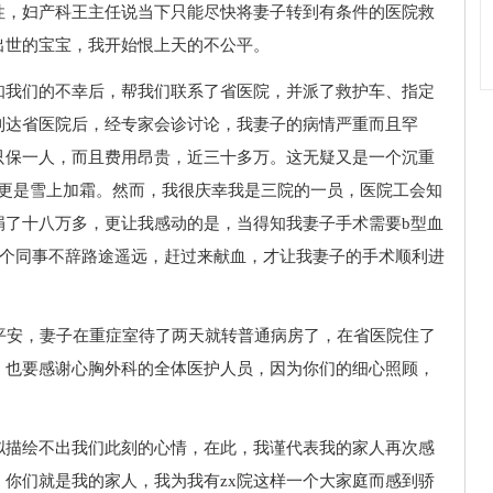
性，妇产科王主任说当下只能尽快将妻子转到有条件的医院救
出世的宝宝，我开始恨上天的不公平。
知我们的不幸后，帮我们联系了省医院，并派了救护车、指定
到达省医院后，经专家会诊讨论，我妻子的病情严重而且罕
只保一人，而且费用昂贵，近三十多万。这无疑又是一个沉重
用更是雪上加霜。然而，我很庆幸我是三院的一员，医院工会知
捐了十八万多，更让我感动的是，当得知我妻子手术需要b型血
几个同事不辞路途遥远，赶过来献血，才让我妻子的手术顺利进
平安，妻子在重症室待了两天就转普通病房了，在省医院住了
，也要感谢心胸外科的全体医护人员，因为你们的细心照顾，
拟描绘不出我们此刻的心情，在此，我谨代表我的家人再次感
你们就是我的家人，我为我有zx院这样一个大家庭而感到骄