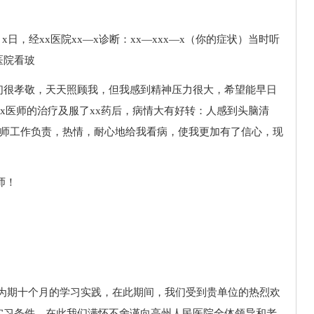
月x日，经xx医院xx—x诊断：xx—xxx—x（你的症状）当时听
医院看玻
们很孝敬，天天照顾我，但我感到精神压力很大，希望能早日
xx医师的治疗及服了xx药后，病情大有好转：人感到头脑清
医师工作负责，热情，耐心地给我看病，使我更加有了信心，现
师！
了为期十个月的学习实践，在此期间，我们受到贵单位的热烈欢
实习条件。在此我们满怀不舍谨向高州人民医院全体领导和老