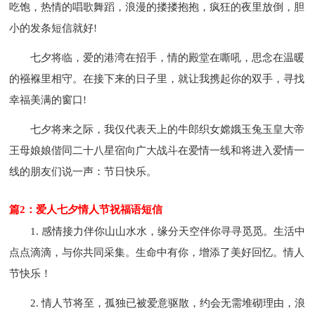
吃饱，热情的唱歌舞蹈，浪漫的搂搂抱抱，疯狂的夜里放倒，胆
小的发条短信就好!
七夕将临，爱的港湾在招手，情的殿堂在嘶吼，思念在温暖
的襁褓里相守。在接下来的日子里，就让我携起你的双手，寻找
幸福美满的窗口!
七夕将来之际，我仅代表天上的牛郎织女嫦娥玉兔玉皇大帝
王母娘娘偕同二十八星宿向广大战斗在爱情一线和将进入爱情一
线的朋友们说一声：节日快乐。
篇2：爱人七夕情人节祝福语短信
1. 感情接力伴你山山水水，缘分天空伴你寻寻觅觅。生活中
点点滴滴，与你共同采集。生命中有你，增添了美好回忆。情人
节快乐！
2. 情人节将至，孤独已被爱意驱散，约会无需堆砌理由，浪