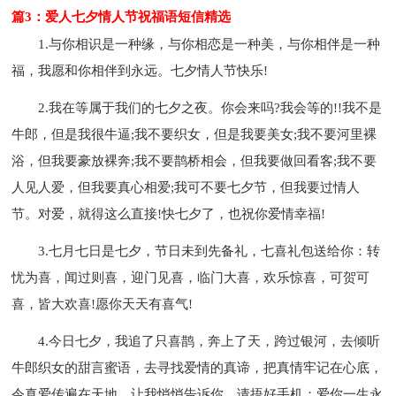
篇3：爱人七夕情人节祝福语短信精选
1.与你相识是一种缘，与你相恋是一种美，与你相伴是一种
福，我愿和你相伴到永远。七夕情人节快乐!
2.我在等属于我们的七夕之夜。你会来吗?我会等的!!我不是
牛郎，但是我很牛逼;我不要织女，但是我要美女;我不要河里裸
浴，但我要豪放裸奔;我不要鹊桥相会，但我要做回看客;我不要
人见人爱，但我要真心相爱;我可不要七夕节，但我要过情人
节。对爱，就得这么直接!快七夕了，也祝你爱情幸福!
3.七月七日是七夕，节日未到先备礼，七喜礼包送给你：转
忧为喜，闻过则喜，迎门见喜，临门大喜，欢乐惊喜，可贺可
喜，皆大欢喜!愿你天天有喜气!
4.今日七夕，我追了只喜鹊，奔上了天，跨过银河，去倾听
牛郎织女的甜言蜜语，去寻找爱情的真谛，把真情牢记在心底，
令真爱传遍在天地，让我悄悄告诉你，请捂好手机：爱你一生永