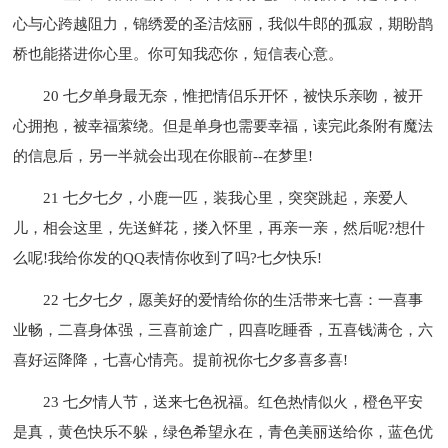
心与心跨越阻力，锦绣爱的圣洁炫丽，我似牛郎的孤寂，期盼鹊
桥也能搭进你心里。你可知我恋你，短信表心意。
20 七夕单身最无奈，惟把情侣乐开怀，被快乐亲吻，被开
心拥抱，被幸福萦绕。但是单身也需要幸福，读完此条附有魔法
的信息后，另一半就会出现在你眼前--在梦里!
21 七夕七夕，小鹿一匹，装我心里，突突跳起，亲爱人
儿，相会这里，先送鲜花，搂入怀里，再亲一亲，然后呢?想什
么呢!我给你发的QQ表情你收到了吗?七夕快乐!
22 七夕七夕，愿美好的爱情给你的生活带来七喜：一喜事
业畅，二喜身体强，三喜前途广，四喜吃睡香，五喜钱满仓，六
喜好运降降，七喜心情亮。提前祝你七夕多喜多喜!
23 七夕情人节，送来七色祝福。红色热情似火，橙色平安
是真，黄色快乐不躲，绿色希望永在，青色美丽送给你，蓝色优