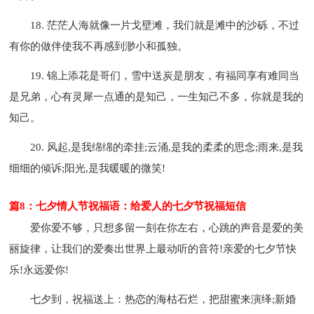
18. 茫茫人海就像一片戈壁滩，我们就是滩中的沙砾，不过
有你的做伴使我不再感到渺小和孤独。
19. 锦上添花是哥们，雪中送炭是朋友，有福同享有难同当
是兄弟，心有灵犀一点通的是知己，一生知己不多，你就是我的
知己。
20. 风起,是我绵绵的牵挂;云涌,是我的柔柔的思念;雨来,是我
细细的倾诉;阳光,是我暖暖的微笑!
篇8：七夕情人节祝福语：给爱人的七夕节祝福短信
爱你爱不够，只想多留一刻在你左右，心跳的声音是爱的美
丽旋律，让我们的爱奏出世界上最动听的音符!亲爱的七夕节快
乐!永远爱你!
七夕到，祝福送上：热恋的海枯石烂，把甜蜜来演绎;新婚