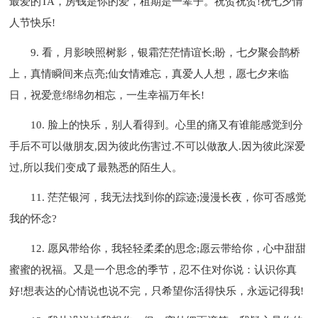
最爱的TA，房钱是你的爱，租期是一辈子。祝贺祝贺!祝七夕情
人节快乐!
9. 看，月影映照树影，银霜茫茫情谊长;盼，七夕聚会鹊桥
上，真情瞬间来点亮;仙女情难忘，真爱人人想，愿七夕来临
日，祝爱意绵绵勿相忘，一生幸福万年长!
10. 脸上的快乐，别人看得到。心里的痛又有谁能感觉到分
手后不可以做朋友,因为彼此伤害过.不可以做敌人.因为彼此深爱
过,所以我们变成了最熟悉的陌生人。
11. 茫茫银河，我无法找到你的踪迹;漫漫长夜，你可否感觉
我的怀念?
12. 愿风带给你，我轻轻柔柔的思念;愿云带给你，心中甜甜
蜜蜜的祝福。又是一个思念的季节，忍不住对你说：认识你真
好!想表达的心情说也说不完，只希望你活得快乐，永远记得我!