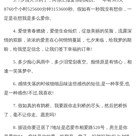
8760个小时525600分钟3153600秒。假如有一秒我没有想你，一
定是在想我是多么爱你。
4. 爱使青春燃烧，爱使生命灿烂，绽放美丽的笑脸，流露深
情的双眼，浓浓的爱意在心间悄悄蔓延，七夕来临，给我梦的期
盼，给我坚定信念，让我们签下幸福的订单!
5. 多少痴心风雨中，多少泪莹划夜空。痴情原是有情心，相
逢一笑落梦中。
6. 感情失落的时候细细品味这些感伤的短信,是一种享受,也
是一种感伤!不过,我喜欢!
7. 假如真的有鹊桥。我要跟你走到桥的尽头，然后把桥拆
了，毫不让你走。愿意吗?
8. 据说你要迁居了?地址是恋爱市相爱路520号，房主是你