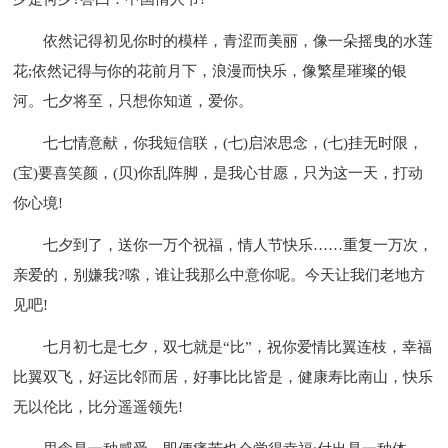
依然记得初见你时的模样，青涩而美丽，像一朵摇曳的水莲
花;依然记得与你的花前月下，浪漫而快乐，像繁星璀璨的银
河。七夕将至，只想你知道，爱你。
七七情意献，你我短信联，(七)启浓思念，(七)挂无时限，
(宝)要喜笑颜，(贝)你乱阵脚，是我心甘愿，只为这一天，打动
你心境!
七夕到了，送你一万个祝福，情人节快乐……重复一万次，
亲爱的，别嫌我?嗦，谁让我那么中意你呢。今天让我们老地方
见吧!
七月初七是七夕，双七就是“比”，祝你爱情比翼连枝，幸福
比翼双飞，好运比邻而居，好事比比皆是，健康寿比南山，快乐
无以伦比，比分遥遥领先!