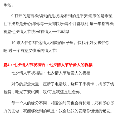
永远。
9.打开的是吉祥;读到的是祝福;看到的是平安;迎来的是希望;
往下按都是开心;愿你每一天都快乐;每个月都顺利;每一年都吉祥;
祝您七夕情人节快乐!有情人一生幸福!
10.谁人伴你?在这情人相聚的日子里。快找个好女孩伴你
吧!过一个有意义快乐的情人节!
篇4：七夕情人节祝福语：七夕情人节给爱人的祝福
七夕情人节祝福语：七夕情人节给爱人的祝福
对你的思念太重，压断了电话线，烧坏了手机卡，掏尽了钱
包袋，吃光了安眠药，哎!可是我还是思念你。
每一个人的缘分不同，相爱的时间也会有长短，只有尽心尽
力的去做，我能够做到的就是：我会让我的爱陪你慢慢的老去。