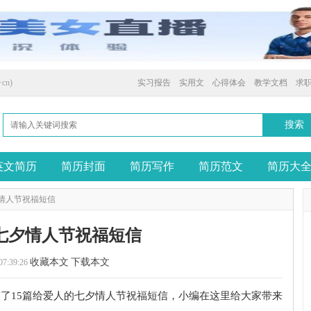
cn)
实习报告
实用文
心得体会
教学文档
求
英文简历
简历封面
简历写作
简历范文
简历大
情人节祝福短信
七夕情人节祝福短信
收藏本文
下载本文
07:39:26
了15篇给爱人的七夕情人节祝福短信，小编在这里给大家带来