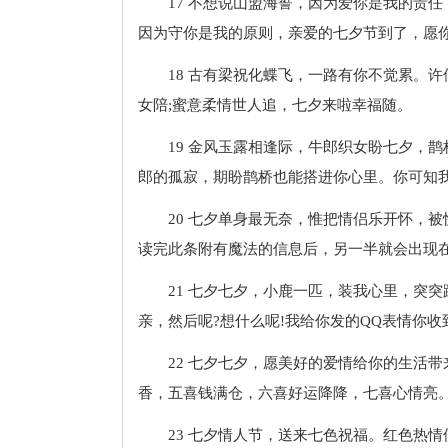
17 不想说山盟海誓，因为爱你是我的责
因为守你是我的原则，亲爱的七夕节到了，愿
18 古有梁祝化蝶飞，一路有你不觉累。
女陪;蜜意柔情世人追，七夕来啦幸福随。
19 金风玉露相逢际，牛郎织女盼七夕，
郎的孤寂，期盼鹊桥也能搭进你心里。你可知
20 七夕单身最无奈，惟把情侣乐开怀，
读完此条附有魔法的信息后，另一半就会出现在你
21 七夕七夕，小鹿一匹，装我心里，突
亲，然后呢?想什么呢!我给你发的QQ表情你收
22 七夕七夕，愿美好的爱情给你的生活
香，五喜钱满仓，六喜好运降降，七喜心情亮。
23 七夕情人节，送来七色祝福。红色热