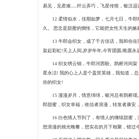
易见，见君难.....纤云弄巧，飞星传恨，银
12 柔情似水，佳期如梦，七月七日，牛
久。 思念是甜蜜的惆怅，它能把女性天生的嫉
13 牛郎会织女，成了千古佳话，我和你
架起彩虹!天上人间,岁岁年年,今宵团圆,唯愿永
14 织女绣云锦，牛郎河西盼。鹊桥河间
星永洁! 我的心上人是个盖世英雄，我知道，
你的织女!
15 漫漫岁月，情意绵绵，银河总有鹊桥
郎甜蜜，织女幸福，收信者浪漫，转发者康安，
16 白色情人节到了，有情人的继续甜蜜
想浪漫的烛光晚餐，想实在的月下相聚，错过今