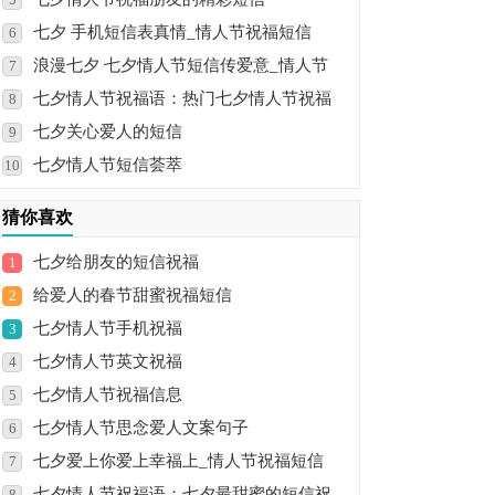
七夕 手机短信表真情_情人节祝福短信
6
浪漫七夕 七夕情人节短信传爱意_情人节
7
七夕情人节祝福语：热门七夕情人节祝福
祝福短信
8
七夕关心爱人的短信
短信节选
9
七夕情人节短信荟萃
10
猜你喜欢
七夕给朋友的短信祝福
1
给爱人的春节甜蜜祝福短信
2
七夕情人节手机祝福
3
七夕情人节英文祝福
4
七夕情人节祝福信息
5
七夕情人节思念爱人文案句子
6
七夕爱上你爱上幸福上_情人节祝福短信
7
七夕情人节祝福语：七夕最甜蜜的短信祝
8