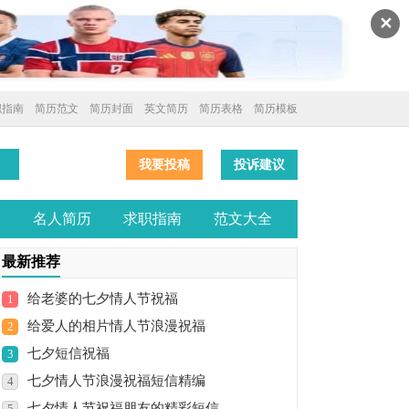
✕
职指南
简历范文
简历封面
英文简历
简历表格
简历模板
我要投稿
投诉建议
全
名人简历
求职指南
范文大全
最新推荐
给老婆的七夕情人节祝福
1
给爱人的相片情人节浪漫祝福
2
七夕短信祝福
3
七夕情人节浪漫祝福短信精编
4
七夕情人节祝福朋友的精彩短信
5