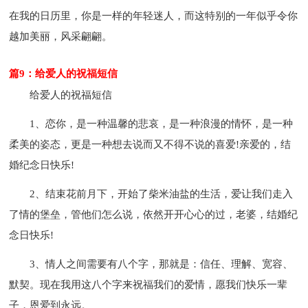
在我的日历里，你是一样的年轻迷人，而这特别的一年似乎令你
越加美丽，风采翩翩。
篇9：给爱人的祝福短信
给爱人的祝福短信
1、恋你，是一种温馨的悲哀，是一种浪漫的情怀，是一种
柔美的姿态，更是一种想去说而又不得不说的喜爱!亲爱的，结
婚纪念日快乐!
2、结束花前月下，开始了柴米油盐的生活，爱让我们走入
了情的堡垒，管他们怎么说，依然开开心心的过，老婆，结婚纪
念日快乐!
3、情人之间需要有八个字，那就是：信任、理解、宽容、
默契。现在我用这八个字来祝福我们的爱情，愿我们快乐一辈
子，恩爱到永远。