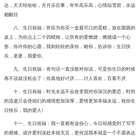
达，天天哇哈哈，月月乐百事，年年高乐高，心情似雪碧，永远
都醒目
八、生日祝福：答应为你买一盒最可口的蛋糕，放在圆圆的
桌上，为你点上二十四蜡烛，让所有的爱燃烧，燃烧成一个心
形，你许你的心愿，我则轻轻的亲你，吻你，告诉你：生日快
乐，老婆，我爱你。
九、生日祝福：有句话一直没敢对你说，可是你生日的时候
再不说就没机会了：你真地好讨厌……讨人喜欢，百看不厌
十、生日祝福：时光永远不会改变我对你深沉的爱恋，时间
的流逝只会使咱们的感情愈加深厚，爱情更加幸福永远，祝你生
日快乐，我的爱人!
十一、生日祝福：我一直都有这份心，今日却感觉到了写字
的艰难。或许爱到深处本就无言，更何况我本就是一个不愿表达