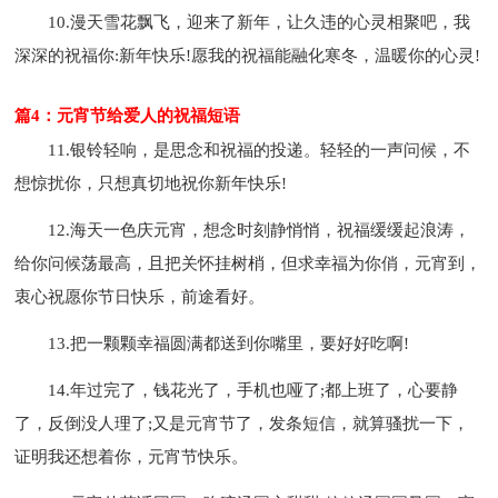
10.漫天雪花飘飞，迎来了新年，让久违的心灵相聚吧，我
深深的祝福你:新年快乐!愿我的祝福能融化寒冬，温暖你的心灵!
篇4：元宵节给爱人的祝福短语
11.银铃轻响，是思念和祝福的投递。轻轻的一声问候，不
想惊扰你，只想真切地祝你新年快乐!
12.海天一色庆元宵，想念时刻静悄悄，祝福缓缓起浪涛，
给你问候荡最高，且把关怀挂树梢，但求幸福为你俏，元宵到，
衷心祝愿你节日快乐，前途看好。
13.把一颗颗幸福圆满都送到你嘴里，要好好吃啊!
14.年过完了，钱花光了，手机也哑了;都上班了，心要静
了，反倒没人理了;又是元宵节了，发条短信，就算骚扰一下，
证明我还想着你，元宵节快乐。