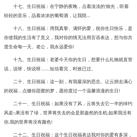
十七、生日祝福：在宁静的夜晚，点着淡淡的'烛光，听着
轻轻的音乐，品着浓浓的葡萄酒，让我陪...
十八、生日祝福：用我真挚、满怀的爱，祝你生日快乐，是
你使我的生活有了意义，我对你的情无法用言语表达，想与你共
度生命每一天。老公，我永远爱你!
十九、生日祝福：老婆今天你的生日，想要什么礼物就直管
说，说呀，快说呀……短信看完，时效已过。
二十、生日祝福：这一刻，有我最深的思念。让云捎去满心
的祝福，点缀你甜蜜的梦，愿你度过一个温馨浪漫的生日!
二十一、生日祝福：如果没有了风，云将失去它一半的绰约
风姿:;果没有了绿，世界将失去的会是那盎然的生机;如果我没有
你,我的世界将没有颜色!
二十二、生日祝福：这个生日祝福表达我对你的爱有多深，