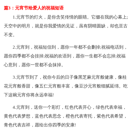
篇3：元宵节给爱人的祝福短语
1.元宵节的灯火，是你含笑传情的眼睛。它缀在我的心幕上;
天空中的明月，就是你我爱情的见证，虽有阴晴圆缺，却也亘古
不变。
2.元宵到，祝福短信到，愿你一年都不会删掉;祝福电话到，
愿你四季都不会挂掉;祝福的欢语到，愿你一生都不会忘掉;祝福
心意到，愿你一世都不会抹掉。
3.元宵节到了，祝你今后的日子像黑芝麻元宵般健康，像桂
花元宵般香甜，像五仁元宵般丰富，像豆沙元宵般细腻延绵。吃
下这碗元宵你将永远幸福!
4.元宵到，送你一个彩灯，红色代表开心，绿色代表幸福，
黄色代表梦想，蓝色代表思念，橙色代表寄托，紫色代表希望，
青色代表吉祥，愿绘出你四季的安康!