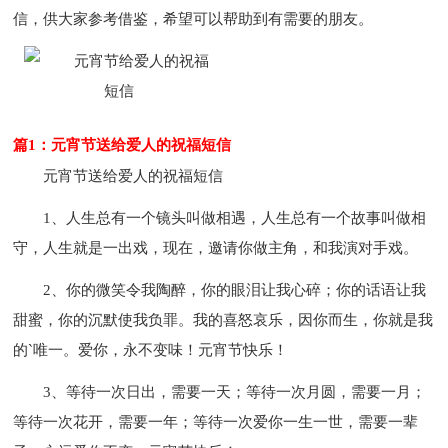
信，供大家参考借鉴，希望可以帮助到有需要的朋友。
篇1：元宵节送给爱人的祝福短信
元宵节送给爱人的祝福短信
1、人生总有一个镜头叫做相遇，人生总有一个故事叫做相
守，人生就是一出戏，现在，邀请你做主角，和我演对手戏。
2、你的微笑令我陶醉，你的眼泪让我心碎；你的话语让我
甜蜜，你的沉默使我负罪。我的喜怒哀乐，因你而生，你就是我
的`唯一。爱你，永不变味！元宵节快乐！
3、等待一次日出，需要一天；等待一次月圆，需要一月；
等待一次花开，需要一年；等待一次爱你一生一世，需要一辈