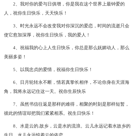
2、我对你的爱与日俱增，你是我在这个世界上最钟爱的
人，祝你生日快乐，天天快乐！
3、时光永远不会改变我对你深沉的爱恋，时间的流逝只会
使它愈加深厚，祝你生日快乐，我的爱人！
4、祝福我的心上人生日快乐，你总是那么妩媚动人，那么
美丽多姿！
5、以我忠贞的爱情，祝福你生日快乐！
6、日月轮转永不断，情若真挚长相伴，不论你身在天涯海
角，我将永远记住这一天。祝你生辰快乐
7、虽然书信往返是那样的难得，相聚的时刻是那样短暂，
彼此的情谊却把我们紧紧相系。祝生日快乐！
8、水是云的.故乡，云是水的流浪。云儿永远记着水故乡的
生日，水儿永远惦着云的依恋。