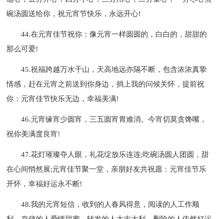
碗汤圆送给你，祝元宵节快乐，永远开心!
44.在元宵佳节祝你：像元宵一样圆圆的，白白的，甜甜的
那么可爱!
45.祝福跨越万水千山，天高地远亦隔不断，包含浓浓真挚
情感，赶在元宵之前送到你身边，捎上我的问候关怀，提前祝
你：元宵佳节快乐无边，幸福美满!
46.元宵缘宵少圆宵，三五圆宵胃难消。今宵切莫贪馋嘴，
祝你美满度良宵!
47.花灯璀璨夺人眼，礼花绽放乐连连;吃碗汤圆人团圆，甜
在心间悄然展;元宵佳节聚一堂，亲朋好友共祝愿：元宵佳节乐
开怀，幸福好运永不断!
48.我的元宵短信，收到的人春风得意，阅读的人工作顺
利，存储的人爱情甜蜜，转发的人大吉大利，删除的人依然好运