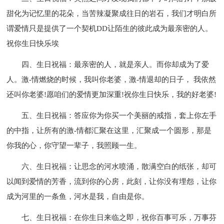
甜化为记忆里的花朵，当苦辣凝聚成往日的岩石，我们才明白所
谓爱情只是提供了一个契机DD让陌生的彼此成为最亲密的人。
祝你生日快乐埃
四、生日祝福：最亲密的人，就是亲人。而你却成为了爱
人。激-情燃烧的时候，我叫你老婆，激-情退却的日子， 我依然
还叫你老婆!愿咱们的爱情更加深重!祝你生日快乐，我的好老婆!
五、生日祝福：答应你为你买一个美丽的戒指，套上你左手
的中指，让所有的激-情都汇聚在这里，汇聚成一个圆形，那是
你我的心，你守望一辈子，我照顾一生。
六、生日祝福：让思念的河水喷涌，散满空白的纸张，却可
以闻到爱情的芳香，流到你的心房，此刻，让你没有埋怨，让你
成为河里的一条鱼，河水是我，自由是你。
七、生日祝福：在你生日来临之即，祝你百事可乐，万事芬