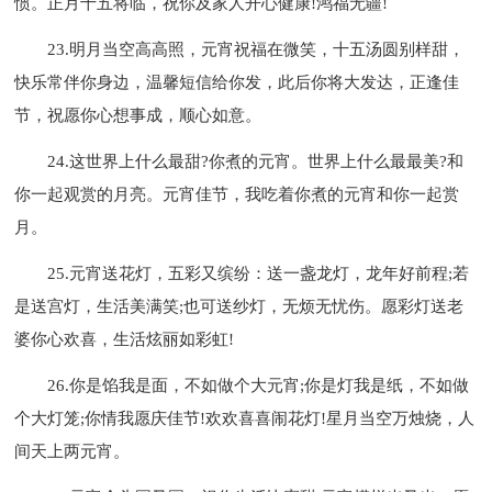
惯。正月十五将临，祝你及家人开心健康!鸿福无疆!
23.明月当空高高照，元宵祝福在微笑，十五汤圆别样甜，
快乐常伴你身边，温馨短信给你发，此后你将大发达，正逢佳
节，祝愿你心想事成，顺心如意。
24.这世界上什么最甜?你煮的元宵。世界上什么最最美?和
你一起观赏的月亮。元宵佳节，我吃着你煮的元宵和你一起赏
月。
25.元宵送花灯，五彩又缤纷：送一盏龙灯，龙年好前程;若
是送宫灯，生活美满笑;也可送纱灯，无烦无忧伤。愿彩灯送老
婆你心欢喜，生活炫丽如彩虹!
26.你是馅我是面，不如做个大元宵;你是灯我是纸，不如做
个大灯笼;你情我愿庆佳节!欢欢喜喜闹花灯!星月当空万烛烧，人
间天上两元宵。