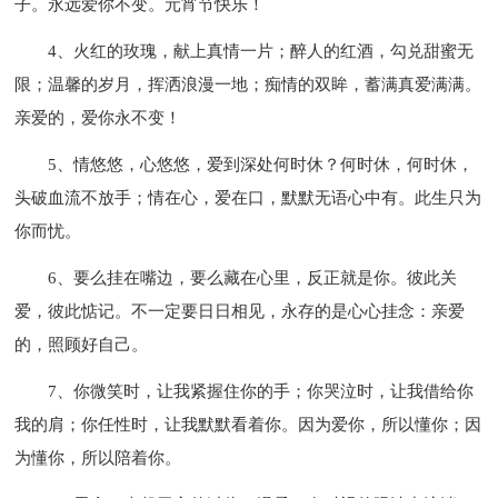
子。永远爱你不变。元宵节快乐！
4、火红的玫瑰，献上真情一片；醉人的红酒，勾兑甜蜜无
限；温馨的岁月，挥洒浪漫一地；痴情的双眸，蓄满真爱满满。
亲爱的，爱你永不变！
5、情悠悠，心悠悠，爱到深处何时休？何时休，何时休，
头破血流不放手；情在心，爱在口，默默无语心中有。此生只为
你而忧。
6、要么挂在嘴边，要么藏在心里，反正就是你。彼此关
爱，彼此惦记。不一定要日日相见，永存的是心心挂念：亲爱
的，照顾好自己。
7、你微笑时，让我紧握住你的手；你哭泣时，让我借给你
我的肩；你任性时，让我默默看着你。因为爱你，所以懂你；因
为懂你，所以陪着你。