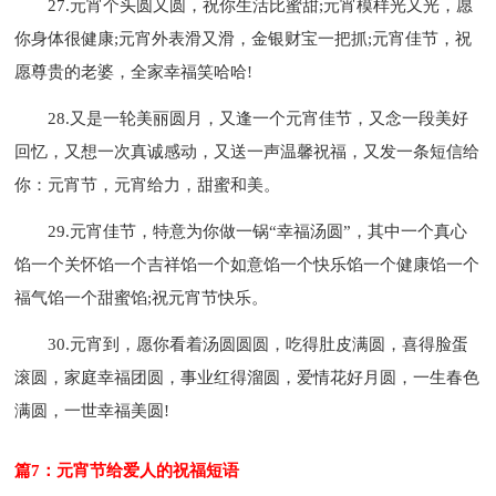
27.元宵个头圆又圆，祝你生活比蜜甜;元宵模样光又光，愿
你身体很健康;元宵外表滑又滑，金银财宝一把抓;元宵佳节，祝
愿尊贵的老婆，全家幸福笑哈哈!
28.又是一轮美丽圆月，又逢一个元宵佳节，又念一段美好
回忆，又想一次真诚感动，又送一声温馨祝福，又发一条短信给
你：元宵节，元宵给力，甜蜜和美。
29.元宵佳节，特意为你做一锅“幸福汤圆”，其中一个真心
馅一个关怀馅一个吉祥馅一个如意馅一个快乐馅一个健康馅一个
福气馅一个甜蜜馅;祝元宵节快乐。
30.元宵到，愿你看着汤圆圆圆，吃得肚皮满圆，喜得脸蛋
滚圆，家庭幸福团圆，事业红得溜圆，爱情花好月圆，一生春色
满圆，一世幸福美圆!
篇7：元宵节给爱人的祝福短语