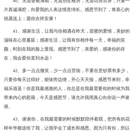
40、无需金银满箱，无需别墅楼房，无需话语言讲，只要一
片真诚满腔，向爱我的人表达情意绵长。感恩节到了，将衷心的
祝愿送上：愿你吉祥安康！
41、感谢生活，让我与你相遇在昨天，甜蜜的爱情，美妙的
滋味在心里蔓延；感谢生活，让我有你相伴每一天，幸福的笑
颜，时刻在我的脸上显现。感恩节到了，亲爱的，感谢你的存
在，我会爱你直到永远！
42、多一点点微笑，少一点点苦恼，不要在意钞票有多少，
只要你每天过得好，烦恼旁边绕，开心天天报，感恩节来到，幸
福乐逍遥！你是我最感激的人，你总是在我最需要你的时候为我
带来内心的慰藉，今天是感恩节，请允许我用真心向你说一声谢
谢。
43、谢谢你，在我最需要的时候默默陪伴着我，把所有的花
样年华都送给了我，让我学会了成长和感恩。因为只有你，所以