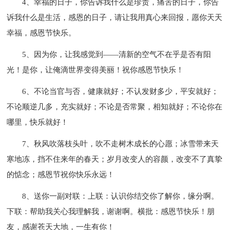
4、幸福的日子，你告诉我什么是珍贵，痛苦的日子，你告
诉我什么是生活，感恩的日子，请让我用真心来回报，愿你天天
幸福，感恩节快乐。
5、因为你，让我感觉到――清新的空气不在乎是否有阳
光！是你，让俺滴世界变得美丽！祝你感恩节快乐！
6、不论当官与否，健康就好；不认发财多少，平安就好；
不论顺逆几多，充实就好；不论是否常聚，相知就好；不论你在
哪里，快乐就好！
7、秋风吹落枝头叶，吹不走树木成长的心愿；冰雪带来天
寒地冻，挡不住来年的春天；岁月改变人的容颜，改变不了真挚
的惦念；感恩节祝你快乐永远！
8、送你一副对联：上联：认识你结交你了解你，缘分啊。
下联：帮助我关心我理解我，谢谢啊。横批：感恩节快乐！朋
友，感谢苍天大地，一生有你！