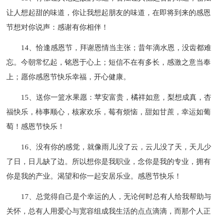
让人想起甜的味道，你让我想起朋友的味道，在即将到来的感恩
节想对你说声：感谢有你相伴！
14、恰逢感恩节，拜谢恩情当主张；昔年滴水恩，没齿都难
忘。今朝常忆起，铭恩于心上；短信不在有多长，感激之意当奉
上；愿你感恩节快乐幸福，开心健康。
15、送你一篮水果愿：苹安富贵，橘祥如意，梨想成真，杏
福快乐，柿事顺心，核家欢乐，莓有烦恼，甜如甘蔗，幸运如葡
萄！感恩节快乐！
16、没有你的感觉，就像雨儿没了云，云儿没了天，天儿少
了日，日儿缺了边。所以想你是我职业，念你是我的专业，拥有
你是我的产业。渴望和你一起安居乐业。感恩节快乐！
17、总觉得自己是个幸运的人，无论何时总有人给我帮助与
关怀，总有人用爱心与宽容组成我生活的点点滴滴，而那个人正