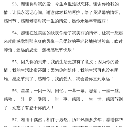
53、谢谢你对我的爱，今生今世难以忘怀。谢谢你给我的
情，让我永远记心间。谢谢你对我的呵护，给了我温馨的情怀。
感恩节，感谢老婆对我一生的情爱，愿你永远年青靓丽！
54、感谢在这美丽的秋夜你给了我美丽的情怀，让我一想起
来就能感觉到那凉爽的风像一只柔软的手轻轻地拂过脸庞，吹过
脖颈，遥远的思念，遥祝感恩节快乐！
55、因为你的到来，我的生活更加有了意义；因为你的爱
情，我的生活比蜜还甜；因为你的陪伴，我的生活再也没有困
难。感恩节到了，感谢你，我的爱人，我会爱你直到永远！
56、星星，一闪一闪。回忆，一幕一幕。思念，一丝一丝。
感动，一阵一阵。受恩，一时一事。感恩，一生一世。感恩节到
了，别忘了有恩于你的人！
57、相逢于偶然，相伴于必然，历经风雨多少年；感谢你帮