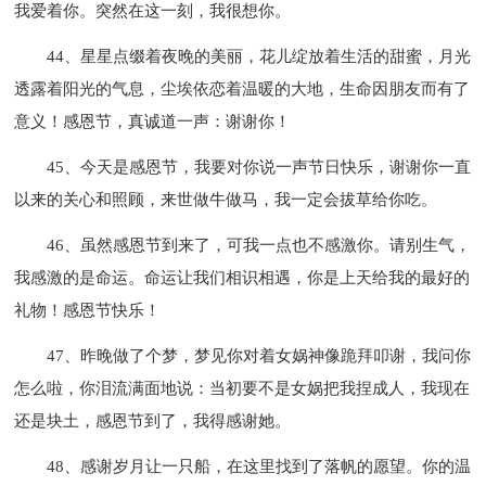
我爱着你。突然在这一刻，我很想你。
44、星星点缀着夜晚的美丽，花儿绽放着生活的甜蜜，月光
透露着阳光的气息，尘埃依恋着温暖的大地，生命因朋友而有了
意义！感恩节，真诚道一声：谢谢你！
45、今天是感恩节，我要对你说一声节日快乐，谢谢你一直
以来的关心和照顾，来世做牛做马，我一定会拔草给你吃。
46、虽然感恩节到来了，可我一点也不感激你。请别生气，
我感激的是命运。命运让我们相识相遇，你是上天给我的最好的
礼物！感恩节快乐！
47、昨晚做了个梦，梦见你对着女娲神像跪拜叩谢，我问你
怎么啦，你泪流满面地说：当初要不是女娲把我捏成人，我现在
还是块土，感恩节到了，我得感谢她。
48、感谢岁月让一只船，在这里找到了落帆的愿望。你的温