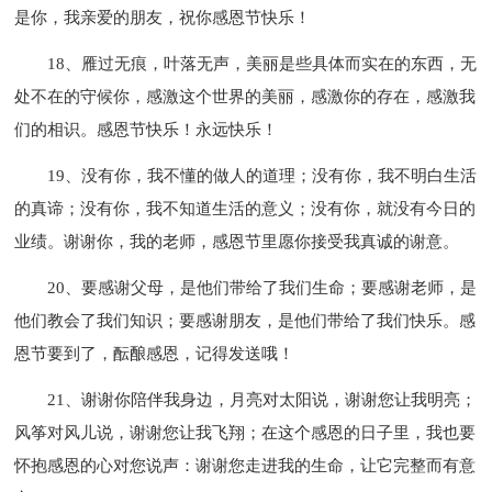
是你，我亲爱的朋友，祝你感恩节快乐！
18、雁过无痕，叶落无声，美丽是些具体而实在的东西，无
处不在的守候你，感激这个世界的美丽，感激你的存在，感激我
们的相识。感恩节快乐！永远快乐！
19、没有你，我不懂的做人的道理；没有你，我不明白生活
的真谛；没有你，我不知道生活的意义；没有你，就没有今日的
业绩。谢谢你，我的老师，感恩节里愿你接受我真诚的谢意。
20、要感谢父母，是他们带给了我们生命；要感谢老师，是
他们教会了我们知识；要感谢朋友，是他们带给了我们快乐。感
恩节要到了，酝酿感恩，记得发送哦！
21、谢谢你陪伴我身边，月亮对太阳说，谢谢您让我明亮；
风筝对风儿说，谢谢您让我飞翔；在这个感恩的日子里，我也要
怀抱感恩的心对您说声：谢谢您走进我的生命，让它完整而有意