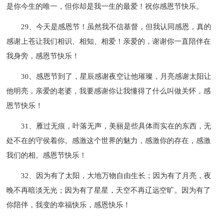
是你今生的唯一，但你却是我一生的最爱！祝你感恩节快乐。
29、今天是感恩节！虽然我不信基督，但我认同感恩，真的
感谢上苍让我们相识、相知、相爱！亲爱的，谢谢你一直陪伴在
我身旁，感恩节快乐！
30、感恩节到了，星辰感谢夜空让他璀璨，月亮感谢太阳让
他明亮，亲爱的老婆，我要感谢你让我懂得了什么叫做关怀，感
恩节快乐！
31、雁过无痕，叶落无声，美丽是些具体而实在的东西，无
处不在的守侯着你。感激这个世界的魅力，感激你的存在，感激
我们的相。感恩节快乐！
32、因为有了太阳，大地万物自由生长；因为有了月亮，夜
晚不再暗淡无光；因为有了星星，天空不再辽远空旷。因为有了
你陪伴，我变的幸福快乐，感恩快乐！