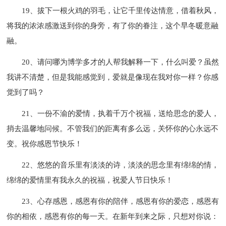
19、拔下一根火鸡的羽毛，让它千里传达情意，借着秋风，
将我的浓浓感激送到你的身旁，有了你的眷注，这个早冬暖意融
融。
20、请问哪为博学多才的人帮我解释一下，什么叫爱？虽然
我讲不清楚，但是我能感觉到，爱就是像现在我对你一样？你感
觉到了吗？
21、一份不渝的爱情，执着千万个祝福，送给思念的爱人，
捎去温馨地问候。不管我们的距离有多么远，关怀你的心永远不
变。祝你感恩节快乐！
22、悠悠的音乐里有淡淡的诗，淡淡的思念里有绵绵的情，
绵绵的爱情里有我永久的祝福，祝爱人节日快乐！
23、心存感恩，感恩有你的陪伴，感恩有你的爱恋，感恩有
你的相依，感恩有你的每一天。在新年到来之际，只想对你说：