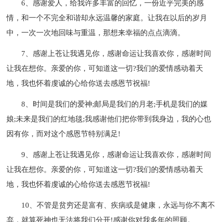
6、感谢爱人，给我许多丰富的回忆，一份近乎完美的感
情，和一个不完全和谐却永远温馨的家庭。让我在以后的岁月
中，一次一次地回味与重温，那想来幸福的点点滴滴。
7、感谢上苍让我遇见你，感谢命运让我喜欢你，感谢时间
让我在想你。亲爱的你，可知道这一切?我们的爱情感动着天
地，我也怀着虔诚的心给你送去感恩节祝福!
8、时间是我们的爱神;邮局是我们的月老;手机是我们的媒
娘;未来是我们的红地毯;我感谢他们把你带到我身边，我的心也
因有你，而对这个感恩节特别满足!
9、感谢上苍让我遇见你，感谢命运让我喜欢你，感谢时间
让我在想你。亲爱的你，可知道这一切?我们的爱情感动着天
地，我也怀着虔诚的心给你送去感恩节祝福!
10、不管是贫穷还是富有、疾病或是健康，永远与你不离不
弃，就算死神也无法将我们分开!感谢你对我多年的照顾。