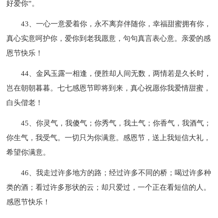
好爱你”。
43、一心一意爱着你，永不离弃伴随你，幸福甜蜜拥有你，
真心实意呵护你，爱你到老我愿意，句句真言表心意。亲爱的感
恩节快乐！
44、金风玉露一相逢，便胜却人间无数，两情若是久长时，
岂在朝朝暮暮。七七感恩节即将到来，真心祝愿你我爱情甜蜜，
白头偕老！
45、你灵气，我傻气；你秀气，我土气；你香气，我酒气；
你生气，我受气。一切只为你满意。感恩节，送上我短信大礼，
希望你满意。
46、我走过许多地方的路；经过许多不同的桥；喝过许多种
类的酒；看过许多形状的云；却只爱过，一个正在看短信的人。
感恩节快乐！