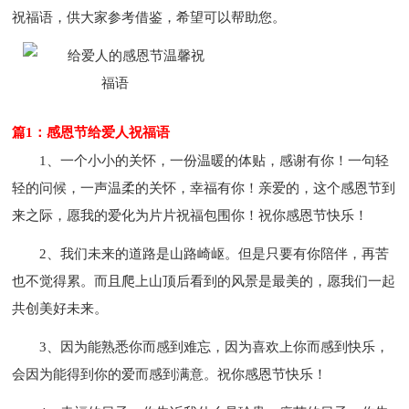
祝福语，供大家参考借鉴，希望可以帮助您。
篇1：感恩节给爱人祝福语
1、一个小小的关怀，一份温暖的体贴，感谢有你！一句轻
轻的问候，一声温柔的关怀，幸福有你！亲爱的，这个感恩节到
来之际，愿我的爱化为片片祝福包围你！祝你感恩节快乐！
2、我们未来的道路是山路崎岖。但是只要有你陪伴，再苦
也不觉得累。而且爬上山顶后看到的风景是最美的，愿我们一起
共创美好未来。
3、因为能熟悉你而感到难忘，因为喜欢上你而感到快乐，
会因为能得到你的爱而感到满意。祝你感恩节快乐！