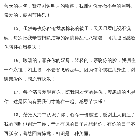
蓝天的拥包，繁星谢谢明月的照耀，我谢谢你无微不至的照料。
亲爱的，感恩节快乐！
15、虽然每夜你都抢我絮棉花的被子，天天只看电视不洗
碗，每次把我辛苦扫除洁净的家搞得乱七八糟糕，可我照旧感激
你陪伴在我身边！
16、暖暖的，靠在你的双肩，轻轻的，亲吻你的脸，我拥住
一个永恒，闭上眼，不去管飞转流年。因为你守候在我身边，谢
谢亲爱的，感恩节快乐！
17、每个清晨梦醒有你，陪我同欢笑的是你，度患难的也是
你，这是因为有爱我们才能在一起。感恩节快乐！
18、茫茫人海中认识了你，心存一份感激，感谢上天创造了
我的同时也创造了你，于是有风的日子常想起你，有你的日子不
再孤寂，蓦然回首惊觉，相识是一种美丽。