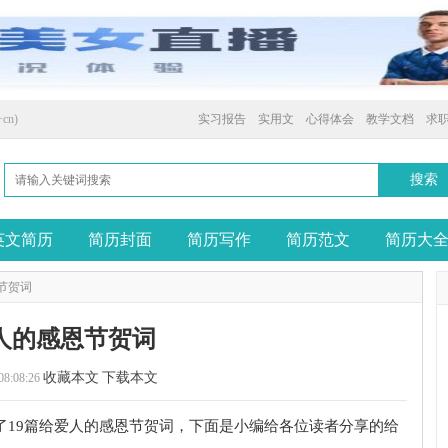
cn)
实习报告
实用文
心得体会
教学文档
求
英文简历
简历封面
简历写作
简历范文
简历大
节贺词
人的感恩节贺词
收藏本文
下载本文
08:08:26
了19篇给爱人的感恩节贺词，下面是小编给各位读者分享的给