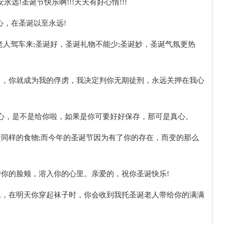
安夜平安永远!圣诞节快乐啊!!!天天有好心情!!!
心，在圣诞以至永远!
老人驾车来;圣诞好，圣诞礼物不能少;圣诞妙，圣诞气氛更热
中，你就成为我的俘虏，我决定判你无期徒刑，永远关押在我心
的心，是不是给你啦，如果是你可要好好保存，那可是真心。
着同样的食物;而今年的圣诞节因为有了你的存在，而变的那么
吻你的脸颊，溶入你的心里。亲爱的，祝你圣诞快乐!
臭，在明天你穿起袜子时，你会收到我托圣诞老人带给你的满满