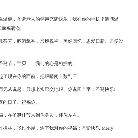
洋溢温馨，圣诞老人的笑声充满快乐，我在你的手机里装满温
幸福满溢!
花儿芬芳，醇酒飘香，殷殷祝福，美好回忆，恩爱日新。即便没
的圣诞节，宝贝——我们的心是相拥的!
一起了现在你的面前，把眼睛闭上数到三。
福而无从说起，只想老实巴交地跟、你说四个字：圣诞快乐!
欣喜的日子。祝福你。
祝福，在圣诞佳节来到你身边，伴你左右。
过树林，飞过小屋，洒下我对你的祝福：圣诞快乐!Merry