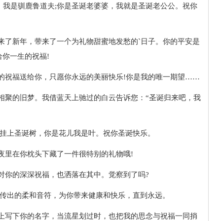
人，我是驯鹿鲁道夫;你是圣诞老婆婆，我就是圣诞老公公。祝你
带来了新年，带来了一个为礼物甜蜜地发愁的`日子。你的平安是
你一生的祝福!
有的祝福送给你，只愿你永远的美丽快乐!你是我的唯一期望……
您相聚的旧梦。我借蓝天上驰过的白云告诉您：“圣诞归来吧，我
把它挂上圣诞树，你是花儿我是叶。祝你圣诞快乐。
天夜里在你枕头下藏了一件很特别的礼物哦!
我对你的深深祝福，也洒落在其中。觉察到了吗?
静中传出的柔和音符，为你带来健康和快乐，直到永远。
空上写下你的名字，当流星划过时，也把我的思念与祝福一同捎