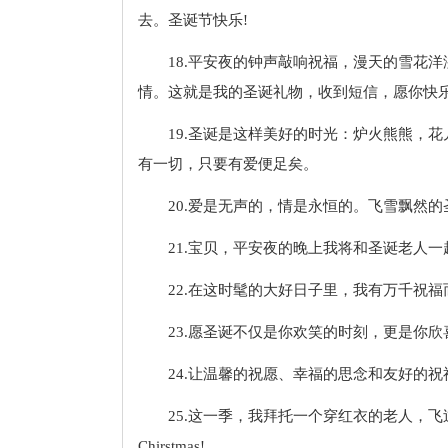
去。圣诞节快乐!
18.平安夜的钟声敲响祝福，漫天的雪花
情。这就是我的圣诞礼物，收到短信，愿你快乐
19.圣诞是这样美好的时光：炉火熊熊，
有一切，只要有爱便足矣。
20.爱是无声的，情是永恒的。飞雪飘然
21.宝贝，平安夜的晚上我将和圣诞老人
22.在这时髦的大好日子里，我有万千祝
23.愿圣诞不仅是你欢笑的时刻，更是你
24.让温馨的祝愿、幸福的思念和友好的
25.这一季，我拜托一个穿红衣的老人，飞
Chirstmas!