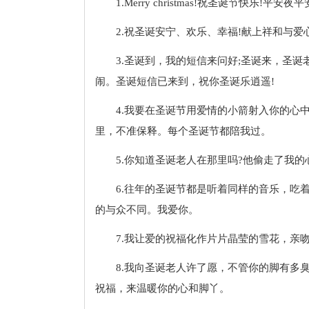
1.Merry christmas!祝圣诞节快乐!平
2.祝圣诞安宁、欢乐、幸福!献上祥和与爱
3.圣诞到，我的短信来问好;圣诞来，圣诞
闹。圣诞短信已来到，祝你圣诞乐逍遥!
4.我要在圣诞节用爱情的小箭射入你的心
里，不准保释。每个圣诞节都陪我过。
5.你知道圣诞老人在那里吗?他偷走了我
6.往年的圣诞节都是听着同样的音乐，吃
的与众不同。我爱你。
7.我让爱的祝福化作片片晶莹的雪花，亲
8.我向圣诞老人许了愿，不管你的脚有多
祝福，来温暖你的心和脚丫。