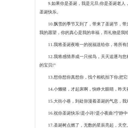
9.如果你是圣诞，我是元旦;你是圣诞老
圣诞快乐。
10.飘雪的季节又到了，带来了圣诞节，
我的愿望，你的真心是我的幸福，而礼物是我给
11.我将圣诞夜唯一的祝福送给你，将所
12.我将感情养成一只候鸟，天天追逐与
的宝贝!”
13.想你想你真想你，找个相机拍下你;
14.小懒猪，才起床啊，快睁大眼睛，昨
15.大街小巷，到处弥漫着圣诞的气息，
16.祝你圣诞快乐!是小诗?是小夜曲?宁
17.圣诞树点燃了，无数的星辰亮起，天