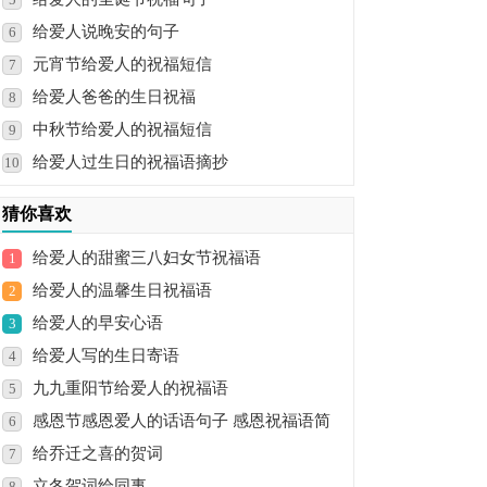
给爱人说晚安的句子
6
元宵节给爱人的祝福短信
7
给爱人爸爸的生日祝福
8
中秋节给爱人的祝福短信
9
给爱人过生日的祝福语摘抄
10
猜你喜欢
给爱人的甜蜜三八妇女节祝福语
1
给爱人的温馨生日祝福语
2
给爱人的早安心语
3
给爱人写的生日寄语
4
九九重阳节给爱人的祝福语
5
感恩节感恩爱人的话语句子 感恩祝福语简
6
给乔迁之喜的贺词
短
7
立冬贺词给同事
8