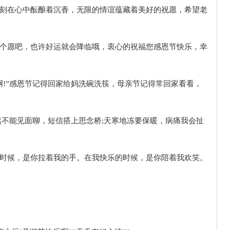
时刻刻在心中酝酿着沉香，无限的情谊蕴藏着美好的祝愿，希望老
，许个愿吧，也许好运就会降临哦，衷心的祝福您感恩节快乐，幸
苦啊!”感恩节记得回家给妈洗碗洗筷，母亲节记得常回家看看，
虽然不能见面聊，短信搭上思念桥;天寒地冻要保暖，病痛我会扯
苦的时候，是你拉着我的手。在我快乐的时候，是你陪着我欢笑。