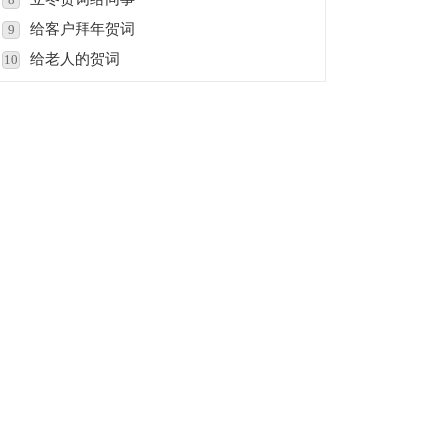
给客户拜年贺词
9
给老人的贺词
10