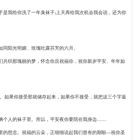
，于是我给你洗了一年臭袜子;上天再给我次机会我会说，还为你
它如同阳光明媚、玫瑰吐露芬芳的六月。
我们共织那瑰丽的梦，怀念你且祝福你，祝你新岁平安、年年如
你了。如果你接受那就储存起来，如果你不接受，就把这三个字返
们俩个人的袜子里。所以，平安夜你要陪在我身边……
里的想念。祝福的云朵，正细细说起我们曾有的期盼---祝你圣