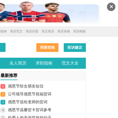
✕
职指南
简历范文
简历封面
英文简历
简历表格
简历模板
我要投稿
投诉建议
全
名人简历
求职指南
范文大全
最新推荐
感恩节给女朋友短信
1
公司领导感恩节祝福贺词
2
感恩节送给老师的贺词
3
感恩节温馨贺卡贺词参考
4
给爱人的圣诞节祝福句子
5