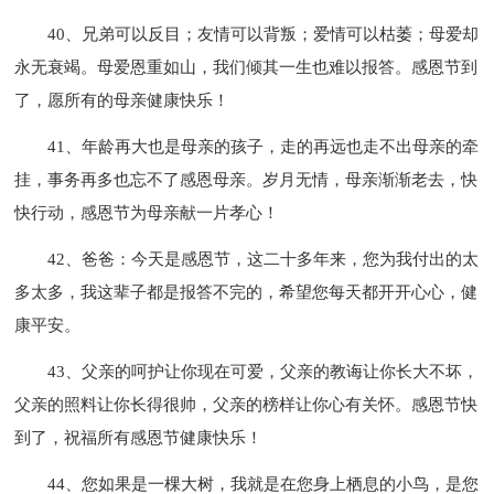
40、兄弟可以反目；友情可以背叛；爱情可以枯萎；母爱却
永无衰竭。母爱恩重如山，我们倾其一生也难以报答。感恩节到
了，愿所有的母亲健康快乐！
41、年龄再大也是母亲的孩子，走的再远也走不出母亲的牵
挂，事务再多也忘不了感恩母亲。岁月无情，母亲渐渐老去，快
快行动，感恩节为母亲献一片孝心！
42、爸爸：今天是感恩节，这二十多年来，您为我付出的太
多太多，我这辈子都是报答不完的，希望您每天都开开心心，健
康平安。
43、父亲的呵护让你现在可爱，父亲的教诲让你长大不坏，
父亲的照料让你长得很帅，父亲的榜样让你心有关怀。感恩节快
到了，祝福所有感恩节健康快乐！
44、您如果是一棵大树，我就是在您身上栖息的小鸟，是您