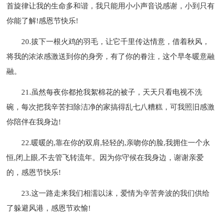
首旋律让我的生命多和谐，我只能用小小声音说感谢，小到只有
你能了解!感恩节快乐!
20.拔下一根火鸡的羽毛，让它千里传达情意，借着秋风，
将我的浓浓感激送到你的身旁，有了你的眷注，这个早冬暖意融
融。
21.虽然每夜你都抢我絮棉花的被子，天天只看电视不洗
碗，每次把我辛苦扫除洁净的家搞得乱七八糟糕，可我照旧感激
你陪伴在我身边!
22.暖暖的,靠在你的双肩,轻轻的,亲吻你的脸,我拥住一个永
恒,闭上眼,不去管飞转流年。因为你守候在我身边，谢谢亲爱
的，感恩节快乐!
23.这一路走来我们相濡以沫，爱情为辛苦奔波的我们供给
了躲避风港，感恩节欢愉!