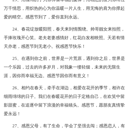
万千情思，用炽热的心为你温暖一片人生，用无悔的肩为你撑起
爱的晴空。感恩节到了，爱你直到永远。
24、春花绽放暖阳照，春天来到情围绕。帅哥靓女来拍照，
手捧玫瑰开心笑。老夫老妻感情好，红花白发相映照。天若有情
天亦老，感恩节到无老小。祝感恩节快乐！
25、在遇到你之前，世界是一片荒原，遇到你之后，世界是
一个乐园，过去的许多岁月，对我象一缕轻烟，未来的无限生
涯，因你而幸福无边。感恩节因你而有意义！
26、相约在春天，牵手在湖边，相爱在花开的季节，相许在
细雨绵绵的日子。我们在春暖花开的日子定格自己，在欢笑中留
影甜蜜，在追逐中留下浪漫的幸福镜头。感恩节，愿朋友真情挚
爱永远！
27、感恩父母，有了生命，学会了坚强去闯；感恩恋人，有