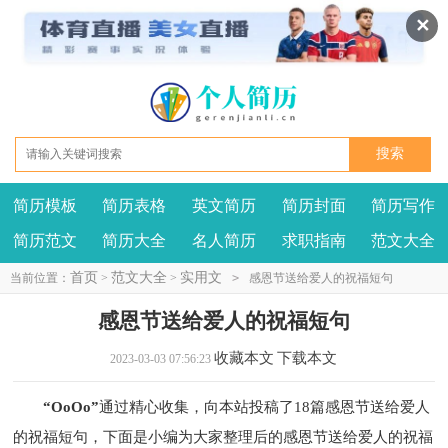
✕
简历模板
简历表格
英文简历
简历封面
简历写作
我要投稿
投诉建议
简历范文
简历大全
名人简历
求职指南
范文大全
首页
范文大全
实用文
当前位置：
>
>
>
感恩节送给爱人的祝福短句
感恩节送给爱人的祝福短句
收藏本文
下载本文
2023-03-03 07:56:23
“OoOo”
通过精心收集，向本站投稿了18篇感恩节送给爱人
的祝福短句，下面是小编为大家整理后的感恩节送给爱人的祝福