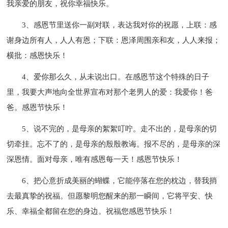
我亲爱的朋友，祝你幸福快乐。
3、感恩节里送你一副对联，表达我对你的祝愿，上联：感
谢身边所有人，人人有恩；下联：恩泽周围亲和友，人人来报；
横批：感恩快乐！
4、爱你那么久，从未说出口。在感恩节这个特殊的日子
里，我要大声地向全世界宣布对那个老男人的爱：我爱你！爸
爸。感恩节快乐！
5、说不完的，是母亲的絮絮叮咛。走不出的，是母亲的切
切牵挂。忘不了的，是母亲的殷殷教诲。报不尽的，是母亲的深
深恩情。面对母亲，唯有感恩每一天！感恩节快乐！
6、把心意折成美丽的蝴蝶，它能停落在您的枕边，替我捎
去最真挚的祝福。但愿黎明您醒来的那一瞬间，它将平安、快
乐、幸福全都留在您的身边。祝福您感恩节快乐！