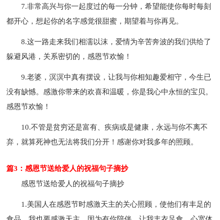
7.非常高兴与你一起度过的每一分钟，希望能使你每时每刻
都开心，想起你的名字感觉很甜蜜，期望着与你再见。
8.这一路走来我们相濡以沫，爱情为辛苦奔波的我们供给了
躲避风港，关系密切的，感恩节欢愉！
9.老婆，溟溟中真有摆设，让我与你相知趣爱相守，今生已
没有缺憾。感激你带来的欢喜和温暖，你是我心中永恒的宝贝。
感恩节欢愉！
10.不管是贫穷还是富有、疾病或是健康，永远与你不离不
弃，就算死神也无法将我们分开！感谢你对我多年的照顾。
篇3：感恩节送给爱人的祝福句子摘抄
感恩节送给爱人的祝福句子摘抄
1.美国人在感恩节时感激天主的关心照顾，使他们有丰足的
食品。我也要感激天主，因为有你陪伴，让我丰衣足食、心宽体