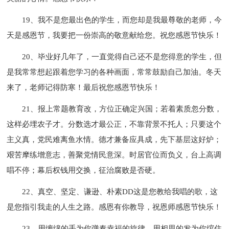
19、我不是您最出色的学生，而您却是我最尊敬的老师，今
天是感恩节，我要把一份崇高的敬意献给您。祝您感恩节快乐！
20、毕业好几年了，一直觉得自己还不是您得意的学生，但
是我常常想起跟着您学习的各种画面，常常鼓励自己加油。冬天
来了，老师记得防寒！最后祝您感恩节快乐！
21、报上常题教育改，方位正确定兴国；若着素质忽分数，
这样必埋农子才。分数选才最公正，不靠背景不托人；只要这个
主义真，党民难离鱼水情。德才兼备应具成，先下基层这好炉；
艰苦摩练增意志，善聚党情民意深。时居官位而负义，台上高调
唱不停；幕后权钱用交换，征治腐败是否硬。
22、真空、坚定、谦逊、朴素DD这是您教给我唱的歌，这
是您指引我走的人生之路。感恩有你教导，祝恩师感恩节快乐！
23、用缠绵的手为你弹奏幸福的旋律，用相思的发为你绾住