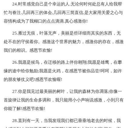
24.时常感觉自己是个幸运的人.无论何时何处总有人给我帮
忙与眷注.几回再三的体会,几回再三简直信,是大家用关爱之心与
容情构成为了我糊口的点点滴滴.真心感激你!
25.雁过无痕，叶落无声，美丽是些详细而其实的东西，无
处不在的守侯着你。感激这个世界的魅力，感激你的存在，感激
我们的相识。感恩节欢愉!
26.我愿是候鸟，在迁移的路上伴你翱翔;我愿是雄鹰，在攀
缘的途中给你勉励;我愿是火鸡，在感恩节被你品尝!呵呵，如许
的朋友够仗义吧!感恩节欢愉喔!
27.你是我见过最美丽的树叶，让我的森林为你凋落;你像一
首旋律让我的生命多调和，我只能用小小声响说感激，小到只有
你能了解!感恩节欢愉!
28.直到有一天，当我发现我们都已垂垂地老去的时候，我