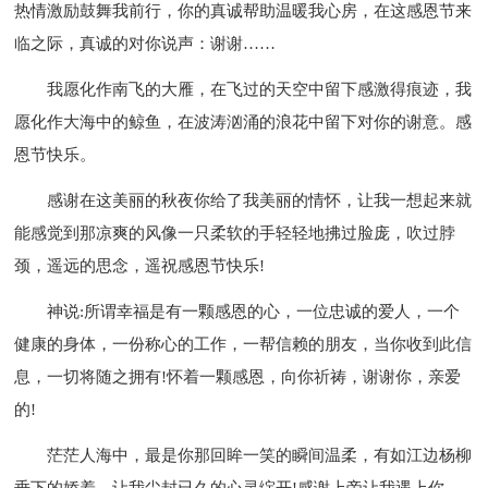
热情激励鼓舞我前行，你的真诚帮助温暖我心房，在这感恩节来
临之际，真诚的对你说声：谢谢……
我愿化作南飞的大雁，在飞过的天空中留下感激得痕迹，我
愿化作大海中的鲸鱼，在波涛汹涌的浪花中留下对你的谢意。感
恩节快乐。
感谢在这美丽的秋夜你给了我美丽的情怀，让我一想起来就
能感觉到那凉爽的风像一只柔软的手轻轻地拂过脸庞，吹过脖
颈，遥远的思念，遥祝感恩节快乐!
神说:所谓幸福是有一颗感恩的心，一位忠诚的爱人，一个
健康的身体，一份称心的工作，一帮信赖的朋友，当你收到此信
息，一切将随之拥有!怀着一颗感恩，向你祈祷，谢谢你，亲爱
的!
茫茫人海中，最是你那回眸一笑的瞬间温柔，有如江边杨柳
垂下的娇羞，让我尘封已久的心灵绽开!感谢上帝让我遇上你，