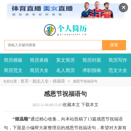
✕
简历模板
简历表格
英文简历
简历封面
简历写作
我要投稿
投诉建议
简历范文
简历大全
名人简历
求职指南
范文大全
首页
励志人生
祝福语
当前位置：
>
>
>
感恩节祝福语句
感恩节祝福语句
收藏本文
下载本文
2023-11-04 08:15:45
“狠温顺”
通过精心收集，向本站投稿了13篇感恩节祝福语
句，下面是小编帮大家整理后的感恩节祝福语句，希望对大家有