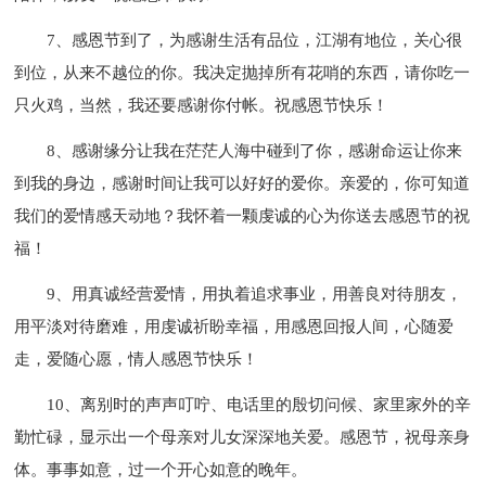
7、感恩节到了，为感谢生活有品位，江湖有地位，关心很
到位，从来不越位的你。我决定抛掉所有花哨的东西，请你吃一
只火鸡，当然，我还要感谢你付帐。祝感恩节快乐！
8、感谢缘分让我在茫茫人海中碰到了你，感谢命运让你来
到我的身边，感谢时间让我可以好好的爱你。亲爱的，你可知道
我们的爱情感天动地？我怀着一颗虔诚的心为你送去感恩节的祝
福！
9、用真诚经营爱情，用执着追求事业，用善良对待朋友，
用平淡对待磨难，用虔诚祈盼幸福，用感恩回报人间，心随爱
走，爱随心愿，情人感恩节快乐！
10、离别时的声声叮咛、电话里的殷切问候、家里家外的辛
勤忙碌，显示出一个母亲对儿女深深地关爱。感恩节，祝母亲身
体。事事如意，过一个开心如意的晚年。