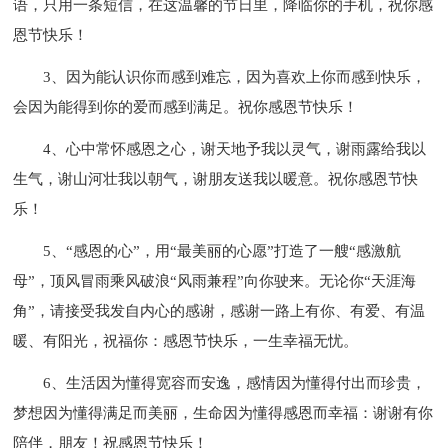
语，只用一条短信，在这温馨的节日里，降临你的手机，祝你感
恩节快乐！
3、因为能认识你而感到难忘，因为喜欢上你而感到快乐，
会因为能得到你的爱而感到满足。祝你感恩节快乐！
4、心中常怀感恩之心，谢天地予我以灵气，谢雨露给我以
生气，谢山河壮我以朝气，谢朋友送我以暖意。祝你感恩节快
乐！
5、“感恩的心”，用“最美丽的心愿”打造了一艘“感激航
母”，顶风冒雨乘风破浪“风雨兼程”向你驶来。无论你“天涯海
角”，请接受我发自内心的感谢，感谢一路上有你、有爱、有温
暖、有阳光，祝福你：感恩节快乐，一生幸福无忧。
6、生活因为懂得宽容而安逸，感情因为懂得付出而珍贵，
梦想因为懂得满足而美丽，生命因为懂得感恩而幸福：谢谢有你
陪伴，朋友！祝感恩节快乐！