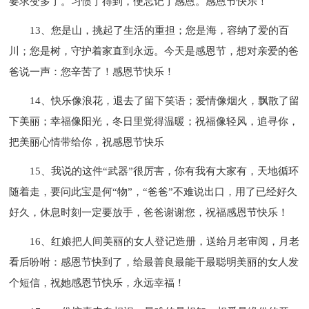
要求变多了。习惯了得到，便忘记了感恩。感恩节快乐！
13、您是山，挑起了生活的重担；您是海，容纳了爱的百
川；您是树，守护着家直到永远。今天是感恩节，想对亲爱的爸
爸说一声：您辛苦了！感恩节快乐！
14、快乐像浪花，退去了留下笑语；爱情像烟火，飘散了留
下美丽；幸福像阳光，冬日里觉得温暖；祝福像轻风，追寻你，
把美丽心情带给你，祝感恩节快乐
15、我说的这件“武器”很厉害，你有我有大家有，天地循环
随着走，要问此宝是何“物”，“爸爸”不难说出口，用了已经好久
好久，休息时刻一定要放手，爸爸谢谢您，祝福感恩节快乐！
16、红娘把人间美丽的女人登记造册，送给月老审阅，月老
看后吩咐：感恩节快到了，给最善良最能干最聪明美丽的女人发
个短信，祝她感恩节快乐，永远幸福！