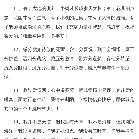
11、有了大地的供养，小树才长成参天大树；有了花儿的点
缀，花园才有了生气；有了小溪的汇集，才有了大海的浩瀚。有
了老师点点滴滴的恩赐，我们才充满力量和智慧。感恩节，祝福
敬爱的老师幸福快乐一身平安！
12、缘分就如待放的花蕾，含一分喜悦，现二分惆怅，露三
分娇羞，温四分诱惑，藏五分激情，带六分遐想，存七分希望，
流八分眼泪，没九分把握，却十分浪漫，感恩节愿与你一起浪
漫。
13、趟过爱情河，心中多婆娑。翻越爱情山座座，奔赴爱的
暖窝。面对百态生活，爱情来斟酌。幸福情侣多快乐，愿你就是
其中的一个！感恩节快乐！
14、我并不是天使，但我拥有天堂。我不是海豚，但我翱翔
海洋。我没有翅膀，但我俯视阳光。我没有三叶草，但我手捧希