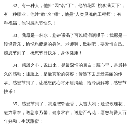
32、有一种人，他姓“园”名“丁”，他的花园“桃李满天下”；
有一种职业，他姓“教”名“师”，他是“人类灵魂的工程师”；有一
种祝福，他叫感恩节快乐！
33、我愿是一杯水，您讲课渴了可以喝润润嗓子；我愿是一
段轻音乐，愉悦您疲惫的身体。老师啊，歇歇吧，要爱惜自己。
感恩节到了，祝您节日快乐，身体健康！
34、感恩之心，说出来，是最深情的表白；藏心里，是最持
久的感动；挂脸上，是最真挚的笑容；传递下去是最美丽的传
承。感恩节到了，让感恩的心将矛盾消融，给冷漠解冻，感恩节
快乐！
35、感恩节到了，我送您郁金香，大吉大利；送您玫瑰花，
魅力常在；送您康乃馨，健康常在；送您百合花，愿您与爱人百
年好和，生活甜蜜！