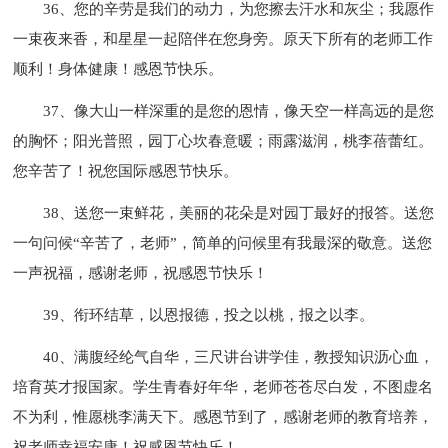
36、您的辛劳是我们的动力，为您擦去汗水和灰尘；我愿作
一束夜来香，和星星一起陪伴在您身旁。原天下所有的老师工作
顺利！身体健康！感恩节快乐。
37、像大山一样深重的是您的恩情，像天空一样高远的是您
的胸怀；阳光普照，园丁心坎春意暖；雨露滋润，桃李蓓蕾红。
您辛苦了！祝您国际感恩节快乐。
38、送您一束鲜花，美丽的花朵是对园丁最好的报答。送您
一句问候“辛苦了，老师”，简单的问候里有我最深的敬意。送您
一声祝福，感谢老师，祝感恩节快乐！
39、衔环结草，以恩报德，投之以桃，报之以李。
40、满腹经纶气自华，三尺讲台讲学佳，教授知识沥心血，
培育英才报国家。学生青春好年华，老师苍苍尽白发，不图虚名
不为利，惟愿桃李满天下。感恩节到了，感谢老师的教育培养，
祝老师幸福安康！祝感恩节快乐！