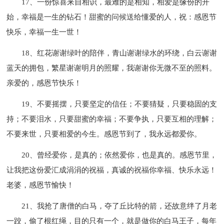
17、一份惊喜来自相识，最难的是相知，相爱是缘份的开
始，幸福是一生的钻石！甜蜜的问候送给懂爱的人，祝：感恩节
快乐，幸福一生一世！
18、红花谢谢绿叶的陪伴，青山谢谢绿水的环绕，白云谢谢
蓝天的拥包，繁星谢谢明月的照耀，我谢谢你无微不至的照料。
亲爱的，感恩节快乐！
19、不要摇摆，只要坚定的信任；不要猜疑，只要稳固的支
持；不要泪水，只要甜蜜的幸福；不要争执，只要互相的理解；
不要来世，只要相爱的今生。感恩节到了，我永远都爱你。
20、曾经爱你，是真的；依然爱你，也是真的。感恩节里，
让我把这份爱汇成涓涓的祝福，真诚的祝福你幸福、快乐永远！
老婆，感恩节愉快！
21、我抢了唐僧的白马，夺了丘比特的箭，还故意绊了月老
一跤，偷了根红绳，目的只有一个，就是做你的白马王子，每年