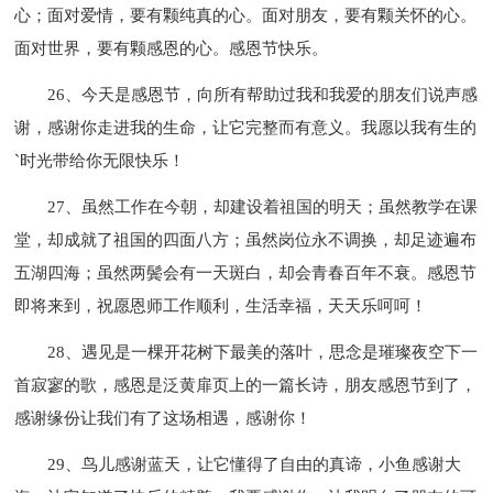
心；面对爱情，要有颗纯真的心。面对朋友，要有颗关怀的心。
面对世界，要有颗感恩的心。感恩节快乐。
26、今天是感恩节，向所有帮助过我和我爱的朋友们说声感
谢，感谢你走进我的生命，让它完整而有意义。我愿以我有生的
`时光带给你无限快乐！
27、虽然工作在今朝，却建设着祖国的明天；虽然教学在课
堂，却成就了祖国的四面八方；虽然岗位永不调换，却足迹遍布
五湖四海；虽然两鬓会有一天斑白，却会青春百年不衰。感恩节
即将来到，祝愿恩师工作顺利，生活幸福，天天乐呵呵！
28、遇见是一棵开花树下最美的落叶，思念是璀璨夜空下一
首寂寥的歌，感恩是泛黄扉页上的一篇长诗，朋友感恩节到了，
感谢缘份让我们有了这场相遇，感谢你！
29、鸟儿感谢蓝天，让它懂得了自由的真谛，小鱼感谢大