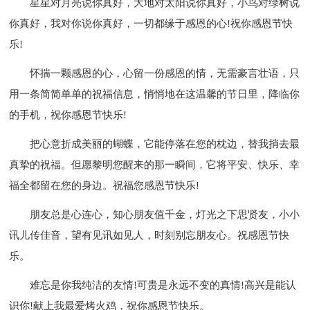
星星对月亮说你真好，大地对太阳说你真好，小鸟对绿树说
你真好，我对你说你真好，一切都缘于感恩的心!祝你感恩节快
乐!
怀揣一颗感恩的心，心留一份感恩的情，无需豪言壮语，只
用一条简简单单的祝福信息，悄悄地在这温馨的节日里，降临你
的手机，祝你感恩节快乐!
把心意折成美丽的蝴蝶，它能停落在您的枕边，替我捎去最
真挚的祝福。但愿黎明您醒来的那一瞬间，它将平安、快乐、幸
福全都留在您的身边。祝福您感恩节快乐!
朋友总是心连心，知心朋友值千金，灯光之下思贤友，小小
讯儿传佳音，望有见讯如见人，时刻别忘朋友心。祝感恩节快
乐。
难忘是你我纯洁的友情!可贵是永远不变的真情!高兴是能认
识你!献上我最爱烤火鸡，祝你感恩节快乐。