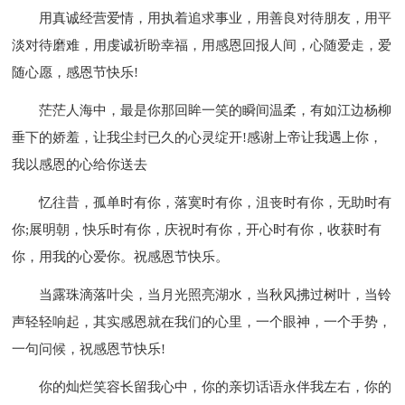
用真诚经营爱情，用执着追求事业，用善良对待朋友，用平
淡对待磨难，用虔诚祈盼幸福，用感恩回报人间，心随爱走，爱
随心愿，感恩节快乐!
茫茫人海中，最是你那回眸一笑的瞬间温柔，有如江边杨柳
垂下的娇羞，让我尘封已久的心灵绽开!感谢上帝让我遇上你，
我以感恩的心给你送去
忆往昔，孤单时有你，落寞时有你，沮丧时有你，无助时有
你;展明朝，快乐时有你，庆祝时有你，开心时有你，收获时有
你，用我的心爱你。祝感恩节快乐。
当露珠滴落叶尖，当月光照亮湖水，当秋风拂过树叶，当铃
声轻轻响起，其实感恩就在我们的心里，一个眼神，一个手势，
一句问候，祝感恩节快乐!
你的灿烂笑容长留我心中，你的亲切话语永伴我左右，你的