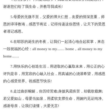
谢谢您们给了我生命，并教导我成长!
5.母爱的无微不至，父爱的博大仁慈，友爱的情深意重，师
恩的谆谆教诲，感恩节将近，记得传递这份恩情，让天下的受恩
者谨记感恩。
6.在耶苏的诞生的冬夜，让我们一起清心地合起双掌，来念
一段祝福的心经：all money to my…… home，all money to my
home……
7.用快乐的心创造生活，用进取的心赢取未来，用公正的心
评判是非，用宽容的心融入社会，用真诚的心浇灌希望，用感恩
的心感受世界。祝感恩节快乐!
8.走过曲折蜿蜒，你历经苦难;身披风霜疾苦，却载歌载舞;
若父爱如山，母爱当如泉，用柔软支撑生命，用婉约见证纯净。
感谢母亲，让我们读懂，大爱无言!