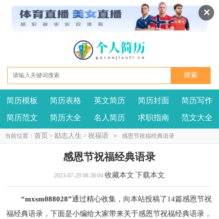
✕
简历模板
简历表格
英文简历
简历封面
简历写作
我要投稿
投诉建议
简历范文
简历大全
名人简历
求职指南
范文大全
首页
励志人生
祝福语
当前位置：
>
>
>
感恩节祝福经典语录
感恩节祝福经典语录
收藏本文
下载本文
2023-07-29 08:38:04
“mxsm088028”
通过精心收集，向本站投稿了14篇感恩节祝
福经典语录，下面是小编给大家带来关于感恩节祝福经典语录，