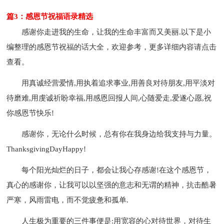
篇3：感恩节祝福语录精选
感谢你走进我的生命，让我的生命丰富而又美丽.以下是小
编整理的感恩节祝福的话大全，欢迎参考，更多详细内容请点击
查看。
用真诚经营爱情,用执着追求事业,用善良对待朋友,用平淡对
待磨难,用虔诚祈盼幸福,用感恩回报人间,心随爱走,爱遂心愿,祝
你感恩节快乐!
感谢你，无论什么时候，总有你在我身边给我支持与力量。
ThanksgivingDayHappy!
每个阳光灿烂的日子，都会让我心存感谢!在这个感恩节，
真心的感谢你，让我可以以坚强的意志和无谓的精神，抗击酷暑
严寒，风雨雷电，而不觉疲惫和孤单.
人生极为重要的三件事便是:用宽容的心对待世界，对待生