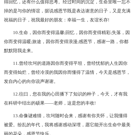
得回忆，还有什么值得思考。经过时间的沉淀，生命里唯一忘不
掉的是与你的情谊，据说感恩节既是表达谢意的日子，又是充满
祝福的日子，祝我最好的朋友：幸福一生，友谊长存!
10.生命，因你而变得温馨;回忆，因你而变得精彩;失落，因
你而变得温暖;旅途，因你而变得浪漫;感恩节，感谢一路，你都
默默陪我走来。
11.曾经坎坷的道路因你而变得平坦，曾经忧郁的人生因你
而变得灿烂，曾经冷漠的我因你而懂得了温情，今天是感恩节，
发自内心的向你说声谢谢。
12.往曰，您在我的心田播下了知识的种子，今天，才有我
在科研中结出的硕果――老师，这是您的丰收!
13.命像谜难猜，坎坷随时会来，感谢有你关怀，让我懂得
被爱。纷乱的年代，我将感谢感动深埋，愿它能开出生命中最美
丽的花朵，感恩节快乐。