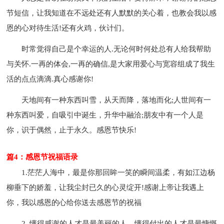
节短信，让我知道在不远处还有人默默的关心着，也教会我以感
恩的心对待生活!还有火鸡，伙计们。
时常觉得自己是个幸运的人.无论何时何处总有人给我帮助
与关怀.一再的体会,一再的确信,是大家用爱心与宽容组成了我生
活的点点滴滴.真心感谢你!
天地间有一种东西叫雪，从天而降，落地而化;人世间有一
种东西叫爱，自吸引中诞生，升华中融洽;朋友中有一个人是
你，识于偶然，止于永久。感恩节快乐!
篇4：感恩节祝福语录
1.茫茫人海中，最是你那回眸一笑的瞬间温柔，有如江边杨
柳垂下的娇羞，让我尘封已久的心灵绽开!感谢上帝让我遇上
你，我以感恩的心给你送去感恩节的祝福
2. 懂得感谢的人才是最美丽的人，懂得付出的人才是最慷慨