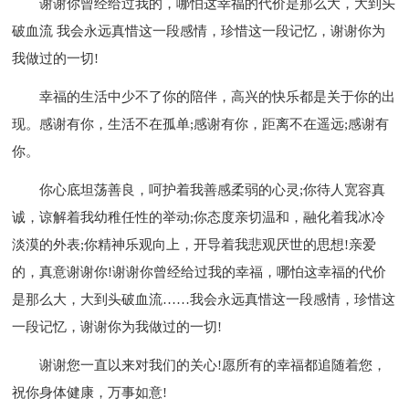
谢谢你曾经给过我的，哪怕这幸福的代价是那么大，大到头
破血流 我会永远真惜这一段感情，珍惜这一段记忆，谢谢你为
我做过的一切!
幸福的生活中少不了你的陪伴，高兴的快乐都是关于你的出
现。感谢有你，生活不在孤单;感谢有你，距离不在遥远;感谢有
你。
你心底坦荡善良，呵护着我善感柔弱的心灵;你待人宽容真
诚，谅解着我幼稚任性的举动;你态度亲切温和，融化着我冰冷
淡漠的外表;你精神乐观向上，开导着我悲观厌世的思想!亲爱
的，真意谢谢你!谢谢你曾经给过我的幸福，哪怕这幸福的代价
是那么大，大到头破血流……我会永远真惜这一段感情，珍惜这
一段记忆，谢谢你为我做过的一切!
谢谢您一直以来对我们的关心!愿所有的幸福都追随着您，
祝你身体健康，万事如意!