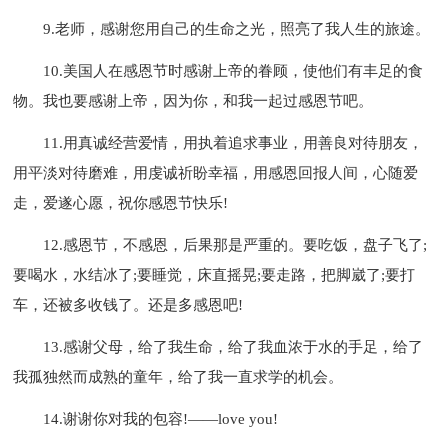
9.老师，感谢您用自己的生命之光，照亮了我人生的旅途。
10.美国人在感恩节时感谢上帝的眷顾，使他们有丰足的食
物。我也要感谢上帝，因为你，和我一起过感恩节吧。
11.用真诚经营爱情，用执着追求事业，用善良对待朋友，
用平淡对待磨难，用虔诚祈盼幸福，用感恩回报人间，心随爱
走，爱遂心愿，祝你感恩节快乐!
12.感恩节，不感恩，后果那是严重的。要吃饭，盘子飞了;
要喝水，水结冰了;要睡觉，床直摇晃;要走路，把脚崴了;要打
车，还被多收钱了。还是多感恩吧!
13.感谢父母，给了我生命，给了我血浓于水的手足，给了
我孤独然而成熟的童年，给了我一直求学的机会。
14.谢谢你对我的包容!――love you!