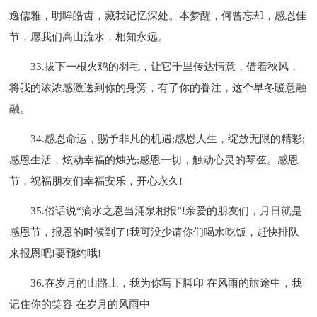
逸儒雅，明眸皓齿，藏我记忆深处。本梦醒，何曾忘却，感恩佳
节，愿我们高山流水，相知永远。
33.拔下一根火鸡的羽毛，让它千里传达情意，借着秋风，
将我的浓浓感激送到你的身旁，有了你的眷注，这个早冬暖意融
融。
34.感恩命运，赐予非凡的机遇;感恩人生，绽放无限的精彩;
感恩生活，炫动幸福的烛光;感恩一切，触动心灵的琴弦。感恩
节，祝福朋友们幸福安乐，开心永久!
35.俗话说“滴水之恩当涌泉相报”!亲爱的朋友们，月日就是
感恩节，报恩的时候到了!我可没少请你们喝水吃饭，赶快排队
来报恩吧!要预约哦!
36.在岁月的山路上，我为你写下脚印 在风雨的旅途中，我
记住你的笑容 在岁月的风雨中