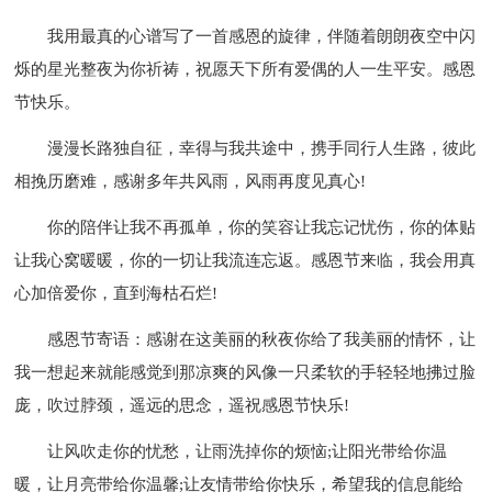
我用最真的心谱写了一首感恩的旋律，伴随着朗朗夜空中闪
烁的星光整夜为你祈祷，祝愿天下所有爱偶的人一生平安。感恩
节快乐。
漫漫长路独自征，幸得与我共途中，携手同行人生路，彼此
相挽历磨难，感谢多年共风雨，风雨再度见真心!
你的陪伴让我不再孤单，你的笑容让我忘记忧伤，你的体贴
让我心窝暖暖，你的一切让我流连忘返。感恩节来临，我会用真
心加倍爱你，直到海枯石烂!
感恩节寄语：感谢在这美丽的秋夜你给了我美丽的情怀，让
我一想起来就能感觉到那凉爽的风像一只柔软的手轻轻地拂过脸
庞，吹过脖颈，遥远的思念，遥祝感恩节快乐!
让风吹走你的忧愁，让雨洗掉你的烦恼;让阳光带给你温
暖，让月亮带给你温馨;让友情带给你快乐，希望我的信息能给