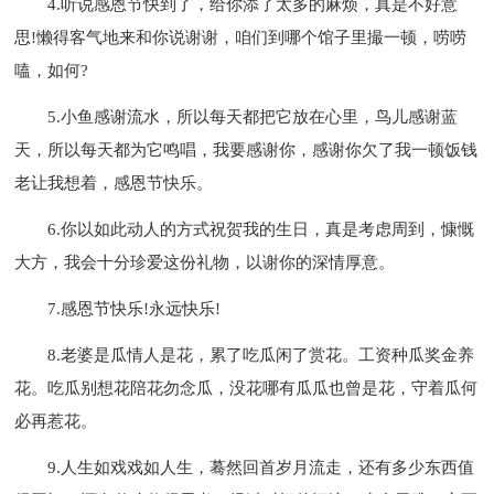
4.听说感恩节快到了，给你添了太多的麻烦，真是不好意
思!懒得客气地来和你说谢谢，咱们到哪个馆子里撮一顿，唠唠
嗑，如何?
5.小鱼感谢流水，所以每天都把它放在心里，鸟儿感谢蓝
天，所以每天都为它鸣唱，我要感谢你，感谢你欠了我一顿饭钱
老让我想着，感恩节快乐。
6.你以如此动人的方式祝贺我的生日，真是考虑周到，慷慨
大方，我会十分珍爱这份礼物，以谢你的深情厚意。
7.感恩节快乐!永远快乐!
8.老婆是瓜情人是花，累了吃瓜闲了赏花。工资种瓜奖金养
花。吃瓜别想花陪花勿念瓜，没花哪有瓜瓜也曾是花，守着瓜何
必再惹花。
9.人生如戏戏如人生，蓦然回首岁月流走，还有多少东西值