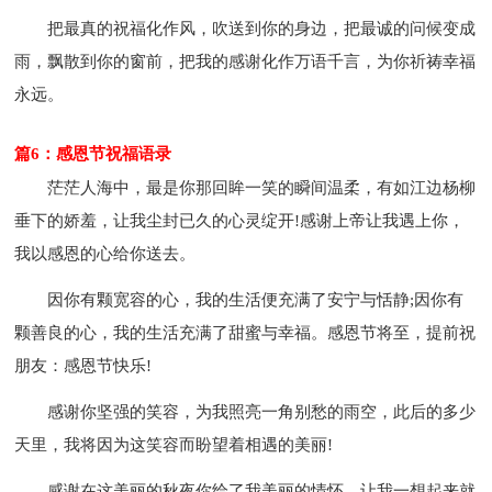
把最真的祝福化作风，吹送到你的身边，把最诚的问候变成
雨，飘散到你的窗前，把我的感谢化作万语千言，为你祈祷幸福
永远。
篇6：感恩节祝福语录
茫茫人海中，最是你那回眸一笑的瞬间温柔，有如江边杨柳
垂下的娇羞，让我尘封已久的心灵绽开!感谢上帝让我遇上你，
我以感恩的心给你送去。
因你有颗宽容的心，我的生活便充满了安宁与恬静;因你有
颗善良的心，我的生活充满了甜蜜与幸福。感恩节将至，提前祝
朋友：感恩节快乐!
感谢你坚强的笑容，为我照亮一角别愁的雨空，此后的多少
天里，我将因为这笑容而盼望着相遇的美丽!
感谢在这美丽的秋夜你给了我美丽的情怀，让我一想起来就