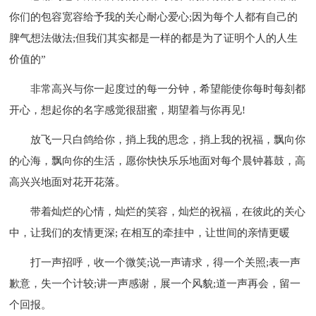
你们的包容宽容给予我的关心耐心爱心;因为每个人都有自己的
脾气想法做法;但我们其实都是一样的都是为了证明个人的人生
价值的”
非常高兴与你一起度过的每一分钟，希望能使你每时每刻都
开心，想起你的名字感觉很甜蜜，期望着与你再见!
放飞一只白鸽给你，捎上我的思念，捎上我的祝福，飘向你
的心海，飘向你的生活，愿你快快乐乐地面对每个晨钟暮鼓，高
高兴兴地面对花开花落。
带着灿烂的心情，灿烂的笑容，灿烂的祝福，在彼此的关心
中，让我们的友情更深; 在相互的牵挂中，让世间的亲情更暖
打一声招呼，收一个微笑;说一声请求，得一个关照;表一声
歉意，失一个计较;讲一声感谢，展一个风貌;道一声再会，留一
个回报。