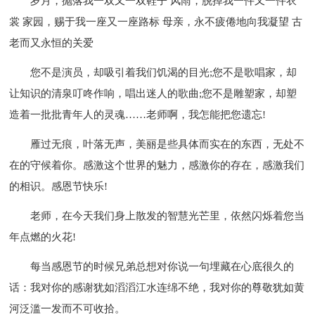
岁月，抛落我一双又一双鞋子 风雨，脱掉我一件又一件衣
裳 家园，赐于我一座又一座路标 母亲，永不疲倦地向我凝望 古
老而又永恒的关爱
您不是演员，却吸引着我们饥渴的目光;您不是歌唱家，却
让知识的清泉叮咚作响，唱出迷人的歌曲;您不是雕塑家，却塑
造着一批批青年人的灵魂……老师啊，我怎能把您遗忘!
雁过无痕，叶落无声，美丽是些具体而实在的东西，无处不
在的守候着你。感激这个世界的魅力，感激你的存在，感激我们
的相识。感恩节快乐!
老师，在今天我们身上散发的智慧光芒里，依然闪烁着您当
年点燃的火花!
每当感恩节的时候兄弟总想对你说一句埋藏在心底很久的
话：我对你的感谢犹如滔滔江水连绵不绝，我对你的尊敬犹如黄
河泛滥一发而不可收拾。