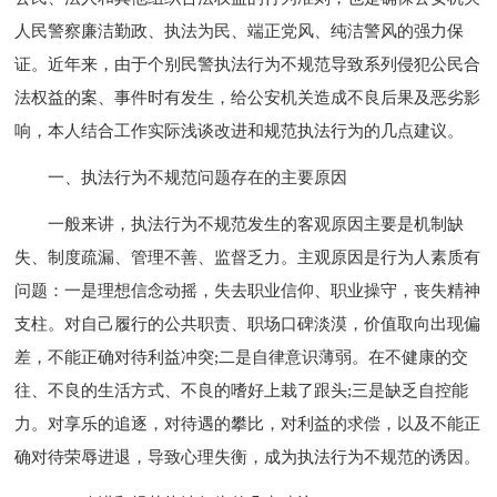
人民警察廉洁勤政、执法为民、端正党风、纯洁警风的强力保
证。近年来，由于个别民警执法行为不规范导致系列侵犯公民合
法权益的案、事件时有发生，给公安机关造成不良后果及恶劣影
响，本人结合工作实际浅谈改进和规范执法行为的几点建议。
一、执法行为不规范问题存在的主要原因
一般来讲，执法行为不规范发生的客观原因主要是机制缺
失、制度疏漏、管理不善、监督乏力。主观原因是行为人素质有
问题：一是理想信念动摇，失去职业信仰、职业操守，丧失精神
支柱。对自己履行的公共职责、职场口碑淡漠，价值取向出现偏
差，不能正确对待利益冲突;二是自律意识薄弱。在不健康的交
往、不良的生活方式、不良的嗜好上栽了跟头;三是缺乏自控能
力。对享乐的追逐，对待遇的攀比，对利益的求偿，以及不能正
确对待荣辱进退，导致心理失衡，成为执法行为不规范的诱因。