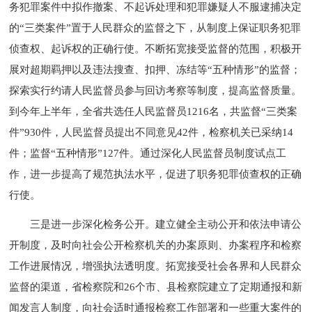
务犯罪案件中拟作撤案、不起诉处理和犯罪嫌疑人不服逮捕决定
的“三类案件”置于人民群众的监督之下，从制度上保证职务犯罪
侦查权、起诉权的正确行使。不断拓宽接受监督的范围，积极开
展对超期羁押以及违法搜查、扣押、冻结等“五种情形”的监督；
探索实行约请人民监督员参与回访考察等制度，提高监督质量。
到今年上半年，全省共选任人民监督员1216名，共监督“三类案
件”930件，人民监督员提出不同意见42件，检察机关已采纳14
件；监督“五种情形”127件。通过深化人民监督员制度试点工
作，进一步提高了规范执法水平，促进了职务犯罪侦查权的正确
行使。
三是进一步深化检务公开。建立健全主动公开和依法申请公
开制度，及时向社会公开检察机关的办案原则、办案程序和检察
工作进展情况，增强执法透明度。拓宽接受社会各界和人民群众
监督的渠道，省检察院和26个市、县检察院建立了定期通报和新
闻发言人制度，向社会适时通报检察工作部署和一些重大案件的