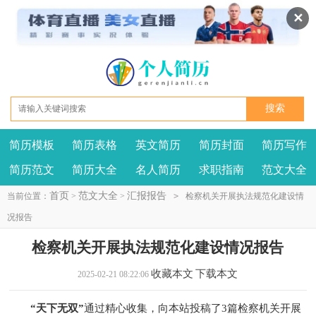
✕
简历模板
简历表格
英文简历
简历封面
简历写作
我要投稿
投诉建议
简历范文
简历大全
名人简历
求职指南
范文大全
首页
范文大全
汇报报告
当前位置：
>
>
>
检察机关开展执法规范化建设情
况报告
检察机关开展执法规范化建设情况报告
收藏本文
下载本文
2025-02-21 08:22:06
“天下无双”
通过精心收集，向本站投稿了3篇检察机关开展