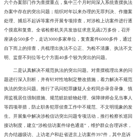
六个办案部门作为查摆重点，集中三个月时间深入系统查摆执法
办案中存在的突出问题；组织对年以来办理的无罪判决、作撤案
处理、捕后不起诉等案件开展专项排查，对涉检上访案件进行逐
个摸底和复查。全省检察机关共发放征求意见函2万多份，召开
座谈会500多个，走访3000多家单位，复查案件6000多件，通过
自下而上的排查，共梳理出执法不公正、为检不清廉、执法不文
明、监督不到位等七个方面40多个较为突出的问题。
二是认真解决不规范执法的突出问题。对查摆梳理出来的问
题进行深入剖析，并有针对性地制定整改措施，着力解决不规范
执法的突出问题。推行了讯问犯罪嫌疑人全程同步录音录像、慎
用监视居住强制措施、规范赃款赃物处理、保障律师会见当事人
等四项举措，防止职务犯罪侦查工作中不规范、不文明现象的发
生。开展集中解决涉检信访突出问题专项活动，推行检察长巡回
接访制度，建立“涉检信访案件绿色通道”，维护群众合理诉求，
共办结越级访、上访老户和赴省进京上访案件397件，其中息诉