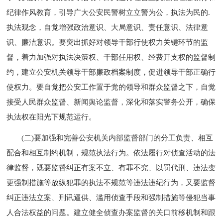
纪律作风教育，引导广大公安民警树立立警为公，执法为民的.
执法观念，自觉增强政治意识、大局意识、责任意识、法律意
识、廉洁意识。要突出抓好对领导干部行使权力关键环节的监
督，着力加强对执法决策权、干部任用权、经费开支权的监督制
约，建立公安机关领导干部廉政档案制度，促进领导干部正确行
使权力。要自觉把公安工作置于党的领导和群众监督之下，自觉
接受人民群众监督、新闻舆论监督，深化和落实警务公开，确保
执法权在阳光下规范运行。
(二)要加强和完善公安机关内部监督部门的分工负责、相互
配合和相互制约机制，规范执法行为。依法履行对侦查活动的法
律监督，既要监督纠正有案不立、有罪不究、以罚代刑、违法变
更强制措施等放纵犯罪的执法不规范等违法违纪行为，又要监督
纠正违法立案、刑讯逼供、滥用侦查手段和强制措施等侵犯当事
人合法权益的问题。建立健全侦查办案监督的关口前移机制和跟