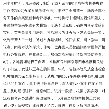
用半年时间，几经修改，制定了15万余字的(全省检察机关办案
工作流程)和(办案质量考评办法)，形成了全省统一、涵盖全部业
务工作的办案流程和考评标准。针对执行中遇到的困难和阻力，
各级检察院采取强有力措施，坚决予以克服，确保两项制度落到
实处。首先是抓学习培训。将流程和考评办法下发给每位干警，
做到干警人手一册。通过举办培训班、巡回讲座、网上教学、辩
论赛、闭卷考试等形式，使每一位办案人员都能熟练掌握并严格
执行办案流程。在此基础上，加强对流程执行情况的督促检查。
8月，各地普遍进行了自查，省检察院对南京等四市检察机关进
行了抽查，发现纠正存在的问题。年底，省检察院又从全省检察
机关抽调70余名业务骨干，从办理的10万多件案件中随机抽出8
类1300件案件，集中进行质量考评，深入查找办案中存在的问
题，及时通报讲评，督察纠正。试行一段后，根据办案实际，对
流程和考评办法进行修改完善，于5月在全省检察机关正式实
施，使执法规范化建设进入了强力推进、自觉入轨的新阶段。