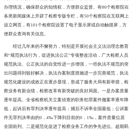
办理情况，确保群众的知情权，方便群众监督。有80个检察院在
各类新闻媒体上开辟了检察专版专栏，有50个检察院在互联网上
设立网页，有101个检察院设置了电子显示屏或自动触摸屏，方
便群众查询有关信息。
经过几年来的不懈努力，特别是开展社会主义法治理念教育
和“规范执法行为，促进执法公正”专项整改活动，广大检察人员
规范执法、公正执法的自觉性进一步增强，一些执法不规范的突
出问题得到较好解决，执法办案制度措施进一步完善规范，执法
规范化建设的成效正在逐步显现，形成了服务大局有新举措，检
察业务有新业绩，检察改革有新突破的良好局面。一是办案质量
逐年提高。全省检察机关立案侦查的职务犯罪案件撤案率逐年降
低，起诉后有罪判决率逐年提高；捕后不诉率全国最低；公诉案
件无罪判决率由的0．4‰下降到目前的0．1‰，案件质量位居
全国前列。二是规范化促进了检察业务工作的争先进位。超期羁