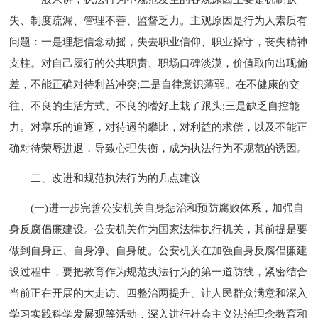
失、制度疏漏、管理不善、监督乏力。主观原因是行为人素质有
问题：一是理想信念动摇，失去职业信仰、职业操守，丧失精神
支柱。对自己履行的公共职责、职场口碑淡漠，价值取向出现偏
差，不能正确对待利益冲突;二是自律意识薄弱。在不健康的交
往、不良的生活方式、不良的嗜好上栽了跟头;三是缺乏自控能
力。对享乐的追逐，对待遇的攀比，对利益的求偿，以及不能正
确对待荣辱进退，导致心理失衡，成为执法行为不规范的诱因。
二、改进和规范执法行为的几点建议
(一)进一步完善公安机关自身惩治和预防腐败体系，加强自
身反腐倡廉建设。公安机关作为国家法律执行机关，其前提是要
做到自身正、自身净、自身硬。公安机关在加强自身反腐倡廉建
设过程中，要把教育作为规范执法行为的第一道防线，紧密结合
当前正在开展的大走访、四整治两提升、让人民群众满意和深入
学习实践科学发展观等活动，深入进行社会主义法治理念教育和