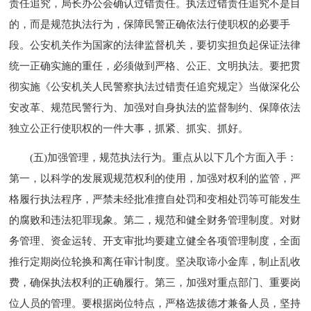
责任追究，局长办公会确认过错责任。执法过错责任追究不是目
的，而是规范执法行为，保障民警正确依法行使职权的必要手
段。公安机关作为国家的法律监督机关，要切实担负起保证法律
统一正确实施的重任，必须做到严格、公正、文明执法。要把贯
彻实施《公安机关人民警察执法过错责任追究规定》当做深化公
安改革、规范民警行为、加强对自身执法的监督制约、保障依法
独立公正行使职权的一件大事，抓紧、抓实、抓好。
(五)加强管理，规范执法行为。重点从以下几个方面入手：
第一，以科学的发展观规范权利的使用，加强对权利的监管，严
格履行执法程序，严禁未经批准擅自处罚和变相处罚等可能发生
的腐败和违法犯罪现象。第二，规范和健全财务管理制度。对财
务管理、资金运转、开支审批均要建立健全各项管理制度，全面
推行定期岗位轮换和离任审计制度。坚决取谛小金库，制止乱收
费，确保执法权利的正确履行。第三，加强对重点部门、重要岗
位人员的管理。要根据岗位特点，严格选拔德才兼备人员，坚持