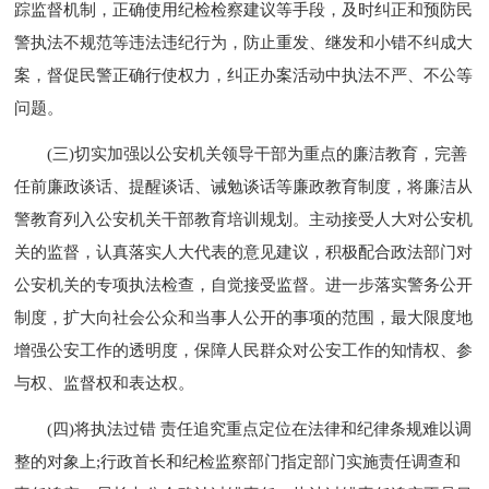
踪监督机制，正确使用纪检检察建议等手段，及时纠正和预防民
警执法不规范等违法违纪行为，防止重发、继发和小错不纠成大
案，督促民警正确行使权力，纠正办案活动中执法不严、不公等
问题。
(三)切实加强以公安机关领导干部为重点的廉洁教育，完善
任前廉政谈话、提醒谈话、诫勉谈话等廉政教育制度，将廉洁从
警教育列入公安机关干部教育培训规划。主动接受人大对公安机
关的监督，认真落实人大代表的意见建议，积极配合政法部门对
公安机关的专项执法检查，自觉接受监督。进一步落实警务公开
制度，扩大向社会公众和当事人公开的事项的范围，最大限度地
增强公安工作的透明度，保障人民群众对公安工作的知情权、参
与权、监督权和表达权。
(四)将执法过错 责任追究重点定位在法律和纪律条规难以调
整的对象上;行政首长和纪检监察部门指定部门实施责任调查和