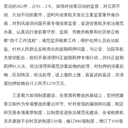
罢访的362件，占91．2％。加强对侦查活动的监督，对立而不
侦、久侦不结的案件，适时向侦查机关发出立案监督案件催办
函，对刑讯逼供问题开展专项侦查监督，促进侦查机关依法规范
办案。认真试行派驻看守所、监狱、劳教所检察和社区矫正检
察“四个工作流程”，规范监所检察工作，维护在押人员合法权
益。针对人民群众反映突出的超期羁押问题，与公安、法院等机
关密切配合，组织开展清理纠正超期羁押专项行动，共纠正超期
羁押81人次。依法清理和规范涉案款物的处理，对扣押的涉案款
物，区别情况，依法处理，该上缴的上缴，该返还的返还，共清
退扣押款物合计人民币1270万元。
三是着力加强制度建设。在查摆和整改的基础上，坚持把建
章立制作为专项整改的重点环节。针对发现的漏洞和问题，制定
和完善各项规章制度，以制度促进执法规范化建设。全省检察机
关共废除不合时宜的制度550项，修订880项制度，增订了930项