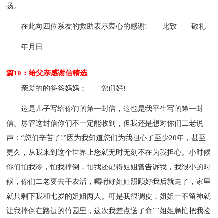
扬。
在此向四位系友的救助表示衷心的感谢!
此致
敬礼
年月日
篇10：给父亲感谢信精选
亲爱的的爸爸妈妈：
您们好!
这是儿子写给你们的第一封信，这也是我平生写的第一封
信。尽管这封信你们不一定能收到，但我还是想对你们二老说
声：“您们辛苦了!”因为我知道您们为我担心了至少20年，甚至
更久，从我来到这个世界上您就无时无刻不在为我担心。小时候
你们怕我冷，怕我摔倒，怕我还记得姐姐曾告诉我，我很小的时
候，你们二老要去干农活，嘱咐好姐姐照顾好我后就走了，家里
就只剩下我和七岁的姐姐两人。可是我很调皮，姐姐一不留神就
让我摔倒在路边的竹园里，这次我差点送了命```姐姐急忙把我捡