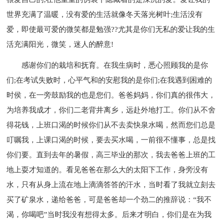
世界充满了温暖，没有爱的生活就像冬天落光树叶;生活没有
爱，即使最可爱的微笑都是勉强??尤其是你们无私的爱让我的生
活充满阳光，微笑，迷人的醉意!
感谢你们的栽培和抚育。在我生病时，悉心照顾我的是你
们;在考试失败时，心平气和的安慰我的是你们;在我遇到困难的
时侯，在一旁鼓励我的也是您们。爸爸妈妈，你们真的很伟大，
为培养我成才，你们二老背井离乡，远赴外地打工。你们从不舍
得花钱，上班口渴的时候你们从不去卖快泉水喝，然而您们总是
叮嘱我，上课口渴的时候，要去买水喝，一前很不懂事，总是找
你们要。直到去年的暑假，高三毕业的那次，我去爸爸上班的工
地上耍才知道的。看见爸爸在那么大的太阳下工作，身旁没有
水，只有从身上流在地上滴滴答答的汗水，当时看了我就立刻去
买了矿泉水，递给爸爸，可是爸爸却一个劲二的推辞说：“我不
渴，你喝吧”当时我没有想得太多。后来才明白，你们是在为我