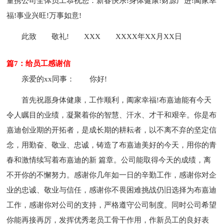
量携公司全体员工恭祝您：新春快乐!身体健康!财源广进!阖家幸
福!事业兴旺!万事如意!
此致
敬礼!
XXX
XXXX年XX月XX日
篇7：给员工感谢信
亲爱的xx同事：
你好!
首先祝愿身体健康，工作顺利，阖家幸福!布嘉迪能有今天
令人瞩目的业绩，凝聚着你的智慧、汗水、才干和艰辛。你是布
嘉迪创业期的开拓者，是成长期的耕耘者，以不离不弃的坚定信
念，用勤奋、敬业、忠诚，铸造了布嘉迪美好的今天，用你的青
春和激情续写着布嘉迪的新 篇章。公司能取得今天的成绩，离
不开你的不懈努力。感谢你几年如一日的辛勤工作，感谢你对企
业的忠诚、敬业与信任，感谢你不畏困难挑战仍旧选择为布嘉迪
工作，感谢你对公司的支持，严格遵守公司制度。同时公司希望
你能再接再厉，发挥优秀老员工骨干作用，作新员工的良好表