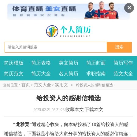
✕
简历模板
简历表格
英文简历
简历封面
简历写作
我要投稿
投诉建议
简历范文
简历大全
名人简历
求职指南
范文大全
首页
范文大全
实用文
当前位置：
>
>
>
给投资人的感谢信精选
给投资人的感谢信精选
收藏本文
下载本文
2025-02-21 08:21:23
“龙雅宽”
通过精心收集，向本站投稿了10篇给投资人的感
谢信精选，下面就是小编给大家分享的给投资人的感谢信精选，