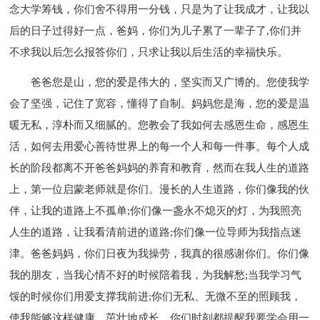
念大学筹钱，你们舍不得用一分钱，只是为了让我成才，让我以
后的日子过得好一点，爸妈，你们为儿子累了一辈子了,你们并
不求我以后怎么报答你们，只求让我以后生活的幸福快乐。
爸爸您是山，您的爱是伟大的，坚实而又广博的。您使我学
会了坚强，记住了宽容，懂得了自制。妈妈您是海，您的爱是温
暖无私，淳朴而又细腻的。您教会了我如何去感恩生命，感恩生
活，如何去用爱心善待世界上的每一个人和每一件事。每个人成
长的阶段都离不开爸爸妈妈的养育和教育，然而在我人生的道路
上，第一位启蒙老师就是你们。漫长的人生道路，你们像我的伙
伴，让我的道路上不孤单;你们像一盏永不熄灭的灯，为我照亮
人生的道路，让我看清前进的道路;你们像一位导师为我指点迷
津。爸爸妈妈，你们日夜为我操劳，我真的很感谢你们。你们像
我的朋友，当我心情不好的时候陪着我，为我解愁;当我学习气
馁的时候你们用爱支撑我前进;你们无私、无微不至的照顾我，
使我能够这样健康、茁壮地成长。你们时刻都提醒我要学会用一