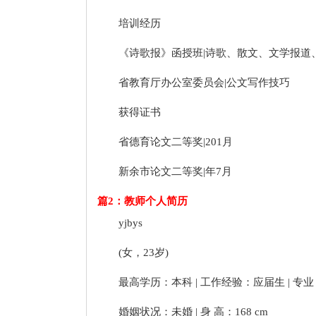
培训经历
《诗歌报》函授班|诗歌、散文、文学报道
省教育厅办公室委员会|公文写作技巧
获得证书
省德育论文二等奖|201月
新余市论文二等奖|年7月
篇2：教师个人简历
yjbys
(女，23岁)
最高学历：本科 | 工作经验：应届生 | 专
婚姻状况：未婚 | 身 高：168 cm