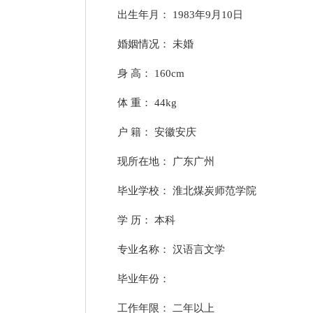
出生年月： 1983年9月10日
婚姻情况： 未婚
身 高： 160cm
体 重： 44kg
户 籍： 安徽安庆
现所在地： 广东广州
毕业学校： 淮北煤炭师范学院
学 历： 本科
专业名称： 汉语言文学
毕业年份：
工作年限： 二年以上