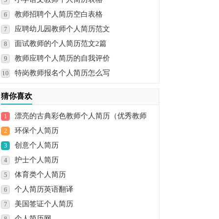
教师招聘个人简历空白表格
6
应聘幼儿园教师个人简历范文
7
面试教师的个人简历范文2篇
8
教师应聘个人简历的自我评价
9
特岗教师报名个人简历怎么写
10
猜你喜欢
漂亮的古典彩色教师个人简历（优秀教师
1
环保个人简历
个人简历范文）
2
创意个人简历
3
护士个人简历
4
体育类个人简历
5
个人简历英语翻译
6
美国签证个人简历
7
个人简历网
8