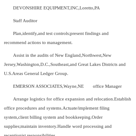
DEVONSHIRE EQUIPMENT,INC,Loretto,PA
Staff Auditor
Plan,identify,and test controls;present findings and
recommend actions to management.
Assist in the audits of New England,Northwest,New
Jersey,Washington,D.C.,Southeast,and Great Lakes Districts and
U.S.Areas General Ledger Group.
EMERSON ASSOCIATES,Wayne,NE
office Manager
Arrange logistics for office expansion and relocation.Establish
office procedures and systems.Actuate/implement filing
system,client billing system and bookkeeping.Order
supplies;maintain inventory.Handle word processing and
receptionist responsibilities.