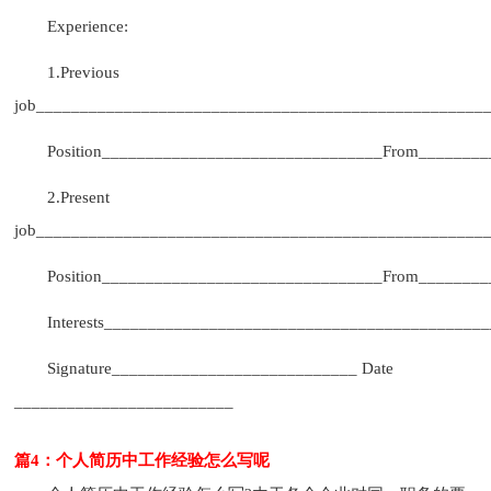
Experience:
1.Previous
job___________________________________________________
Position________________________________From________
2.Present
job___________________________________________________
Position________________________________From________
Interests___________________________________________
Signature____________________________ Date
_________________________
篇4：个人简历中工作经验怎么写呢