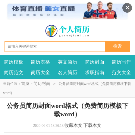
✕
简历模板
简历表格
英文简历
简历封面
简历写作
我要投稿
投诉建议
简历范文
简历大全
名人简历
求职指南
范文大全
首页
简历封面
当前位置：
>
>
公务员简历封面word格式（免费简历模板下载
word）
公务员简历封面word格式（免费简历模板下
载word）
收藏本文
下载本文
2020-06-01 13:26:13