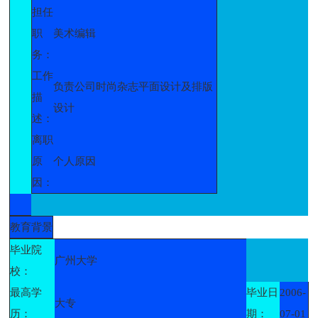
担任
职
美术编辑
务：
工作
负责公司时尚杂志平面设计及排版
描
设计
述：
离职
原
个人原因
因：
教育背景
毕业院
广州大学
校：
最高学
毕业日
2006-
大专
历：
期：
07-01