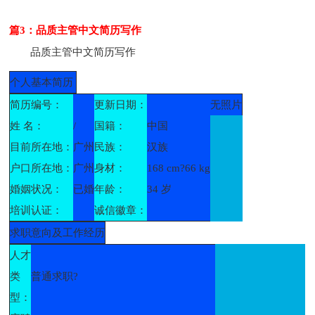
篇3：品质主管中文简历写作
品质主管中文简历写作
个人基本简历
简历编号：
更新日期：
无照片
姓 名：
/
国籍：
中国
目前所在地：
广州
民族：
汉族
户口所在地：
广州
身材：
168 cm?66 kg
婚姻状况：
已婚
年龄：
34 岁
培训认证：
诚信徽章：
求职意向及工作经历
人才
类
普通求职?
型：