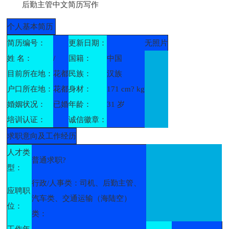
后勤主管中文简历写作
个人基本简历
简历编号：
更新日期：
无照片
姓 名：
/
国籍：
中国
目前所在地：
花都
民族：
汉族
户口所在地：
花都
身材：
171 cm? kg
婚姻状况：
已婚
年龄：
31 岁
培训认证：
诚信徽章：
求职意向及工作经历
人才类
普通求职?
型：
行政/人事类：司机、后勤主管、
应聘职
汽车类、交通运输（海陆空）
位：
类：
工作年