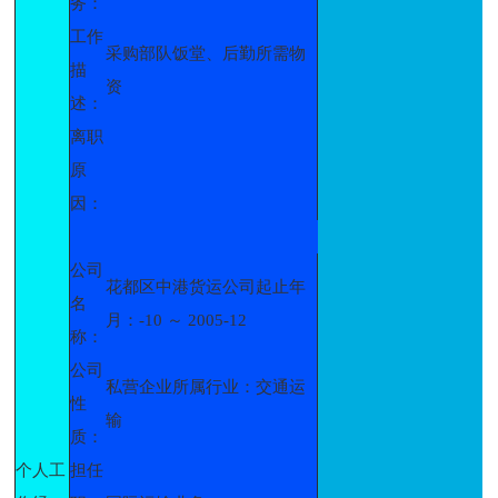
务：
工作
采购部队饭堂、后勤所需物
描
资
述：
离职
原
因：
公司
花都区中港货运公司起止年
名
月：-10 ～ 2005-12
称：
公司
私营企业所属行业：交通运
性
输
质：
个人工
担任