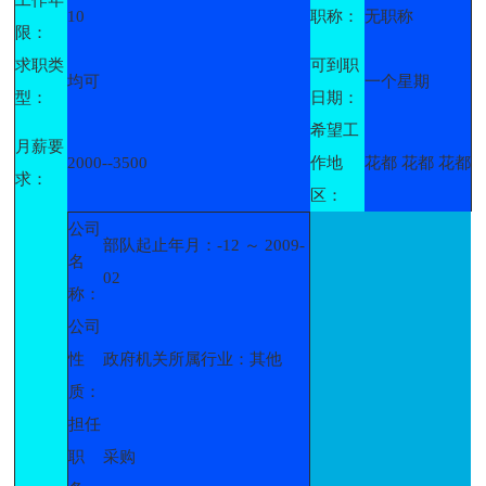
10
职称：
无职称
限：
求职类
可到职
均可
一个星期
型：
日期：
希望工
月薪要
2000--3500
作地
花都 花都 花都
求：
区：
公司
部队起止年月：-12 ～ 2009-
名
02
称：
公司
性
政府机关所属行业：其他
质：
担任
职
采购