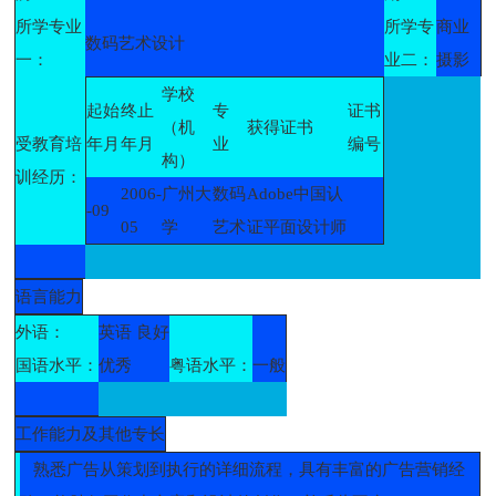
所学专业
所学专
商业
数码艺术设计
一：
业二：
摄影
学校
起始
终止
专
证书
（机
获得证书
受教育培
年月
年月
业
编号
构）
训经历：
2006-
广州大
数码
Adobe中国认
-09
05
学
艺术
证平面设计师
语言能力
外语：
英语 良好
国语水平：
优秀
粤语水平：
一般
工作能力及其他专长
熟悉广告从策划到执行的详细流程，具有丰富的广告营销经