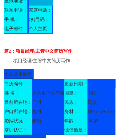
通讯地址：
联系电话：
家庭电话：
手 机：
QQ号码：
电子邮件：
个人主页：
篇2：项目经理/主管中文简历写作
项目经理/主管中文简历写作
个人基本简历
简历编号：
更新日期：
姓 名：
大学生个人简历
国籍：
中国
目前所在地：
广州
民族：
汉族
户口所在地：
梅州
身材：
180 cm?65 kg
婚姻状况：
未婚
年龄：
26 岁
培训认证：
诚信徽章：