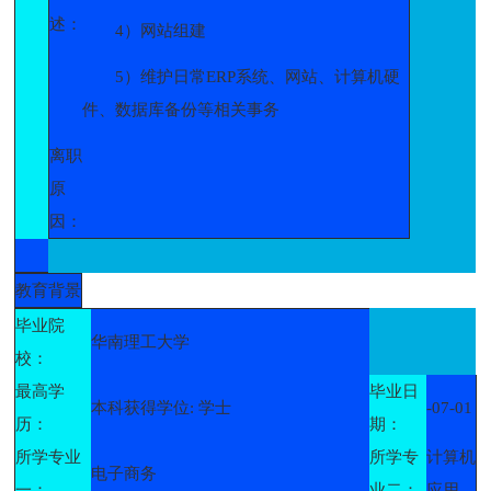
述：
4）网站组建
5）维护日常ERP系统、网站、计算机硬
件、数据库备份等相关事务
离职
原
因：
教育背景
毕业院
华南理工大学
校：
最高学
毕业日
本科获得学位: 学士
-07-01
历：
期：
所学专业
所学专
计算机
电子商务
一：
业二：
应用