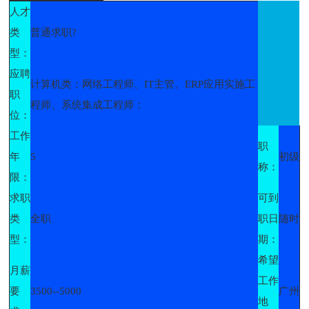
人才
类
普通求职?
型：
应聘
计算机类：网络工程师、IT主管、ERP应用实施工
职
程师、系统集成工程师：
位：
工作
职
年
5
初级
称：
限：
求职
可到
类
全职
职日
随时
型：
期：
希望
月薪
工作
要
3500--5000
广州
地