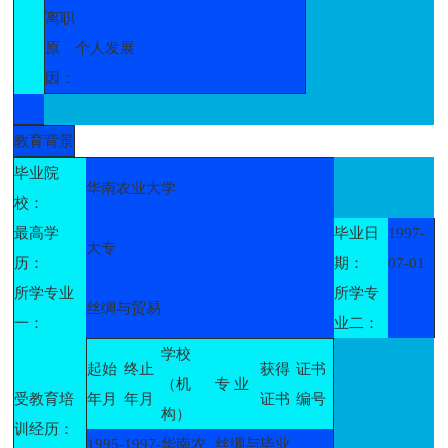
离职
原
个人发展
因：
教育背景
毕业院
华南农业大学
校：
最高学
毕业日
1997-
大专
历：
期：
07-01
所学专业
所学专
丝绸与贸易
一：
业二：
学校
起始
终止
获得
证书
（机
专 业
受教育培
年月
年月
证书
编号
构）
训经历：
1995-
1997-
华南农
丝绸与
毕业