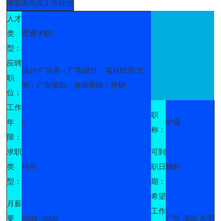
求职意向及工作经历
人才
类
普通求职?
型：
应聘
设计/广告类：广告设计、项目经理/主
职
管：广告策划、游戏营销：营销
位：
工作
职
年
5
中级
称：
限：
求职
可到
类
均可
职日
随时
型：
期：
希望
月薪
工作
要
3500--5000
广州 深圳 东莞