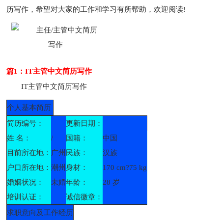
历写作，希望对大家的工作和学习有所帮助，欢迎阅读!
篇1：IT主管中文简历写作
IT主管中文简历写作
个人基本简历
简历编号：
更新日期：
姓 名：
/
国籍：
中国
目前所在地：
广州
民族：
汉族
户口所在地：
潮州
身材：
170 cm?75 kg
婚姻状况：
未婚
年龄：
28 岁
培训认证：
诚信徽章：
求职意向及工作经历