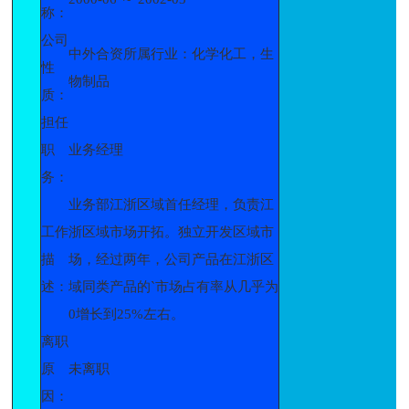
称：
公司
中外合资所属行业：化学化工，生
性
物制品
质：
担任
职
业务经理
务：
业务部江浙区域首任经理，负责江
工作
浙区域市场开拓。独立开发区域市
描
场，经过两年，公司产品在江浙区
述：
域同类产品的`市场占有率从几乎为
0增长到25%左右。
离职
原
未离职
因：