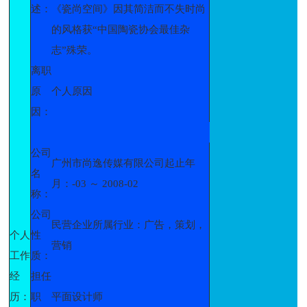
述：
《瓷尚空间》因其简洁而不失时尚
的风格获“中国陶瓷协会最佳杂
志”殊荣。
离职
原
个人原因
因：
公司
广州市尚逸传媒有限公司起止年
名
月：-03 ～ 2008-02
称：
公司
民营企业所属行业：广告，策划，
个人
性
营销
工作
质：
经
担任
历：
职
平面设计师