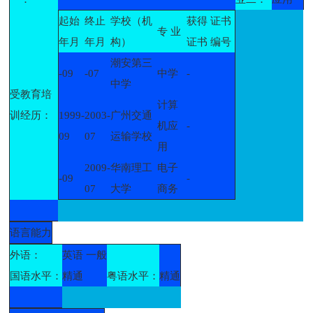
起始
终止
学校（机
获得
证书
专 业
年月
年月
构）
证书
编号
潮安第三
-09
-07
中学
-
中学
受教育培
计算
训经历：
1999-
2003-
广州交通
机应
-
09
07
运输学校
用
2009-
华南理工
电子
-09
-
07
大学
商务
语言能力
外语：
英语 一般
国语水平：
精通
粤语水平：
精通