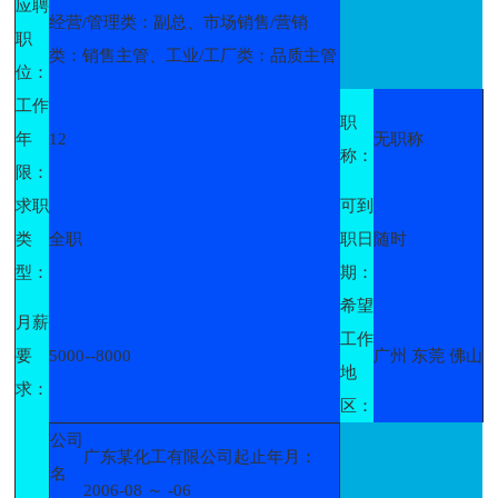
应聘
经营/管理类：副总、市场销售/营销
职
类：销售主管、工业/工厂类：品质主管
位：
工作
职
年
12
无职称
称：
限：
求职
可到
类
全职
职日
随时
型：
期：
希望
月薪
工作
要
5000--8000
广州 东莞 佛山
地
求：
区：
公司
广东某化工有限公司起止年月：
名
2006-08 ～ -06