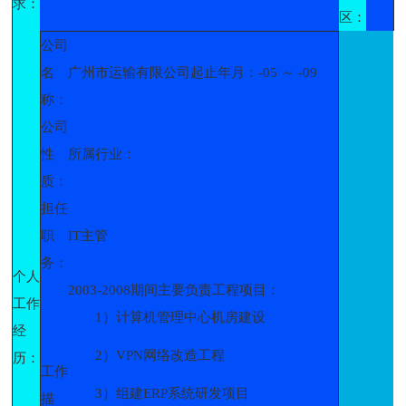
求：
区：
公司
名
广州市运输有限公司起止年月：-05 ～ -09
称：
公司
性
所属行业：
质：
担任
职
IT主管
务：
个人
2003-2008期间主要负责工程项目：
工作
1）计算机管理中心机房建设
经
2）VPN网络改造工程
历：
工作
3）组建ERP系统研发项目
描