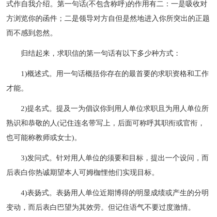
式作自我介绍。第一句话(不包含称呼)的作用有二：一是吸收对
方浏览你的函件；二是领导对方自但是然地进入你所突出的正题
而不感到忽然。
归结起来，求职信的第一句话有以下多少种方式：
1)概述式。用一句话概括你存在的最首要的求职资格和工作
才能。
2)提名式。提及一为倡议你到用人单位求职且为用人单位所
熟识和恭敬的人(记住连名带写上，后面可称呼其职衔或官衔，
也可能称教师或女士)。
3)发问式。针对用人单位的须要和目标，提出一个设问，而
后表白你热诚期望本人可姆枷悝他们实现目标。
4)表扬式。表扬用人单位近期博得的明显成绩或产生的分明
变动，而后表白巴望为其效劳。但记住语气不要过度激情。