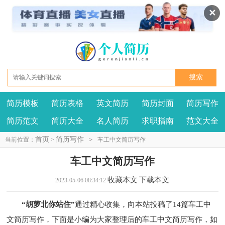
✕
简历模板
简历表格
英文简历
简历封面
简历写作
我要投稿
投诉建议
简历范文
简历大全
名人简历
求职指南
范文大全
首页
简历写作
当前位置：
>
>
车工中文简历写作
车工中文简历写作
收藏本文
下载本文
2023-05-06 08:34:12
“胡萝北你站住”
通过精心收集，向本站投稿了14篇车工中
文简历写作，下面是小编为大家整理后的车工中文简历写作，如