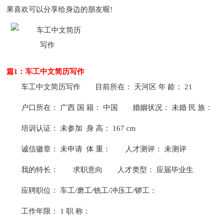
果喜欢可以分享给身边的朋友喔!
篇1：车工中文简历写作
车工中文简历写作
目前所在： 天河区 年 龄： 21
户口所在： 广西 国 籍： 中国
婚姻状况： 未婚 民 族：
培训认证： 未参加 身 高： 167 cm
诚信徽章： 未申请 体 重：
人才测评： 未测评
我的特长：
求职意向
人才类型： 应届毕业生
应聘职位： 车工/磨工/铣工/冲压工/锣工：
工作年限： 1 职 称：