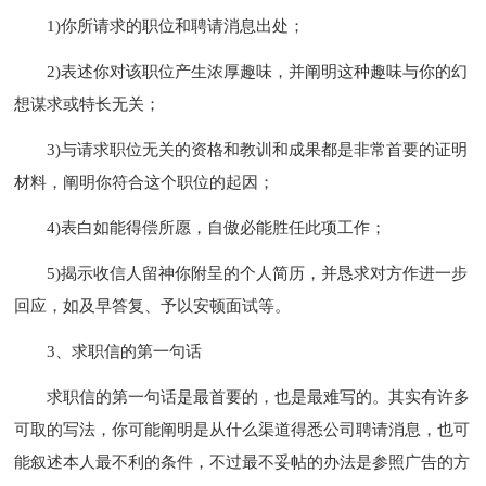
1)你所请求的职位和聘请消息出处；
2)表述你对该职位产生浓厚趣味，并阐明这种趣味与你的幻
想谋求或特长无关；
3)与请求职位无关的资格和教训和成果都是非常首要的证明
材料，阐明你符合这个职位的起因；
4)表白如能得偿所愿，自傲必能胜任此项工作；
5)揭示收信人留神你附呈的个人简历，并恳求对方作进一步
回应，如及早答复、予以安顿面试等。
3、求职信的第一句话
求职信的第一句话是最首要的，也是最难写的。其实有许多
可取的写法，你可能阐明是从什么渠道得悉公司聘请消息，也可
能叙述本人最不利的条件，不过最不妥帖的办法是参照广告的方