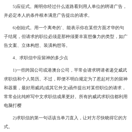
5)应征式。阐明你经过什么道路看到用人单位的聘请广告，
并必定本人的条件根本满意广告提出的请求。
6)创始式。用一个离奇的`、能表示你在某些方面才华的句
子结尾，但请求的职位必须是那种须要丰富想像力的类型，如广
告文案、立体构想、装潢构想等。
4、求职信中应留神的多少点
1)一些跨国公司或港澳台公司，平常会请求聘请者递交威武
求职信和个人简历。不过，即便不明白规定为了惹起对方的留神
和器重，最好用威武(或其它外文)函件提出对某些职位的请求，
常常会比纯粹写中文求职信成果更好。所有的威武求职信都利用
电脑打樱
2)求职信的第一句话该当单刀直入，让对方尽快晓得它的方
式。