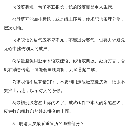
3)段落要短，句子不宜很长，长的段落更易令人生厌。
4)段落可能加小标题，或是编上序号，使求职信条理分明，
层次明晰。
5)求职信的语气应不卑不亢，不能过分客气，也要力求避免
无心中挫伤别人的威严。
6)尽量避免用业余术语或俚语、谚语或典故、处所方言，否
则在消息传递上可能会呈现周折，乃至惹起曲解。
7)求职信不应有错别字，不要利用涂改液或橡皮擦，纸张不
要沾上污迹，以示对人的崇敬。
8)最初别淡忘签上你的名字。威武函件中本人的亲笔签名，
应在打印机打印的姓名拼音的上面。
5、聘请人员最看重简历的哪些部分？