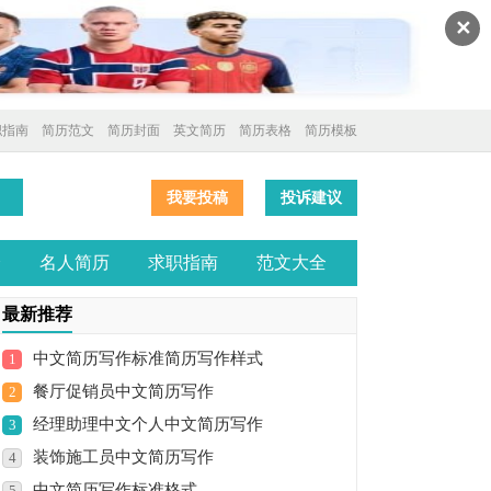
✕
职指南
简历范文
简历封面
英文简历
简历表格
简历模板
我要投稿
投诉建议
全
名人简历
求职指南
范文大全
最新推荐
中文简历写作标准简历写作样式
1
餐厅促销员中文简历写作
2
经理助理中文个人中文简历写作
3
装饰施工员中文简历写作
4
中文简历写作标准格式
5