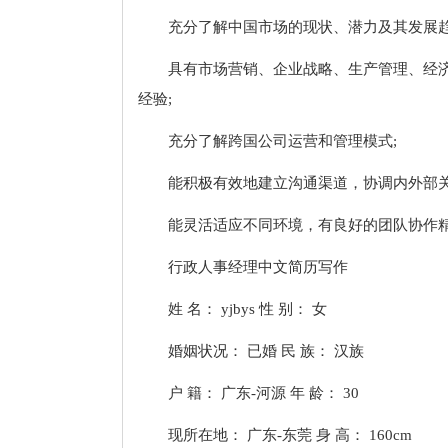
充分了解中国市场的现状、潜力及其发展趋
具有市场营销、企业战略、生产管理、经
经验;
充分了解跨国公司运营和管理模式;
能积极有效地建立沟通渠道，协调内外部关
能灵活适应不同环境，有良好的团队协作精
行政人事经理中文简历写作
姓 名： yjbys 性 别： 女
婚姻状况： 已婚 民 族： 汉族
户 籍： 广东-河源 年 龄： 30
现所在地： 广东-东莞 身 高： 160cm