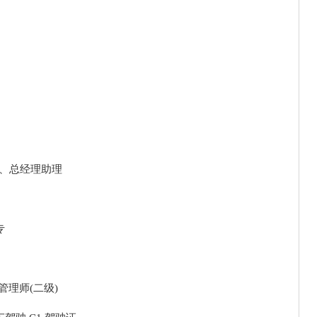
任、总经理助理
专
管理师(二级)