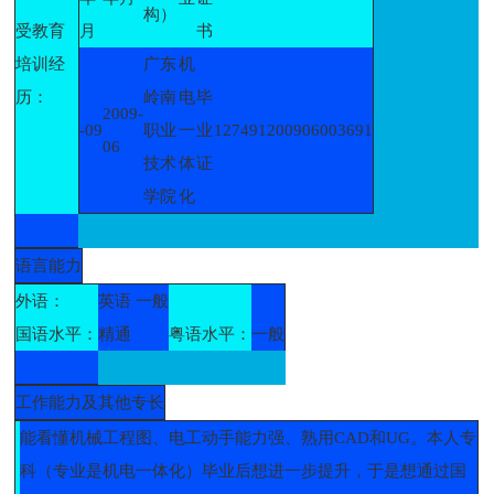
构）
受教育
月
书
培训经
广东
机
历：
岭南
电
毕
2009-
-09
职业
一
业
127491200906003691
06
技术
体
证
学院
化
语言能力
外语：
英语 一般
国语水平：
精通
粤语水平：
一般
工作能力及其他专长
能看懂机械工程图、电工动手能力强、熟用CAD和UG。本人专
科（专业是机电一体化）毕业后想进一步提升，于是想通过国