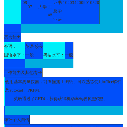
-09
证书
1040342009010520
07
大学
工
及毕
程
业证
语言能力
外语：
英语 较差
国语水平：
一般
粤语水平：
一般
工作能力及其他专长
会用基本测量仪器，能看懂施工图纸。可以熟练使用office软件
及autocad、PKPM。
英语通过了CET4，获得获得机动车驾驶执照C照。
详细个人自传