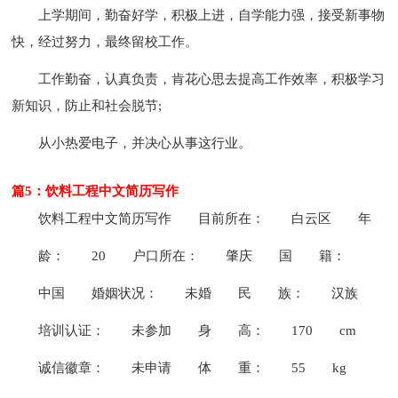
上学期间，勤奋好学，积极上进，自学能力强，接受新事物
快，经过努力，最终留校工作。
工作勤奋，认真负责，肯花心思去提高工作效率，积极学习
新知识，防止和社会脱节;
从小热爱电子，并决心从事这行业。
篇5：饮料工程中文简历写作
饮料工程中文简历写作
目前所在：
白云区
年
龄：
20
户口所在：
肇庆
国
籍：
中国
婚姻状况：
未婚
民
族：
汉族
培训认证：
未参加
身
高：
170
cm
诚信徽章：
未申请
体
重：
55
kg