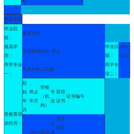
因：
教育背景
毕业院
南昌大学
校：
最高学
毕业日
2009-
本科获得学位: 学士
历：
期：
07-01
所学专业
所学专
土木工程工民建
一：
业二：
起
学校
始
终止
专
获得
（机
证书编号
年
年月
业
证书
构）
月
受教育培
学士
训经历：
土
学位
2009-
南昌
木