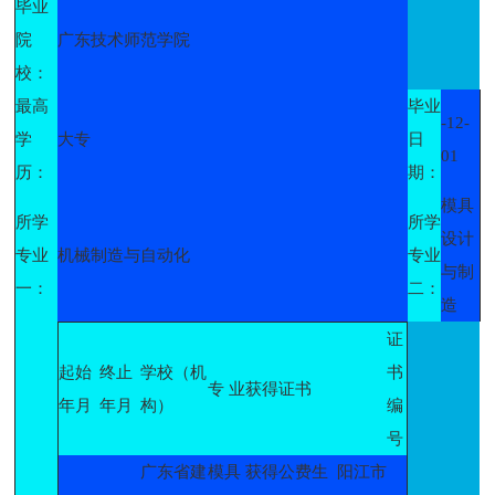
毕业
院
广东技术师范学院
校：
最高
毕业
-12-
学
大专
日
01
历：
期：
模具
所学
所学
设计
专业
机械制造与自动化
专业
与制
一：
二：
造
证
起始
终止
学校（机
书
专 业
获得证书
年月
年月
构）
编
号
广东省建
模具
获得公费生 阳江市