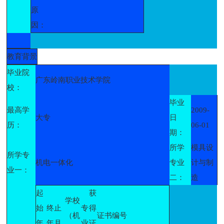
原
因：
教育背景
毕业院
广东岭南职业技术学院
校：
毕业
最高学
2009-
大专
日
历：
06-01
期：
所学
模具设
所学专
机电一体化
专业
计与制
业一：
二：
造
起
获
学校
始
终止
专
得
（机
证书编号
年
年月
业
证