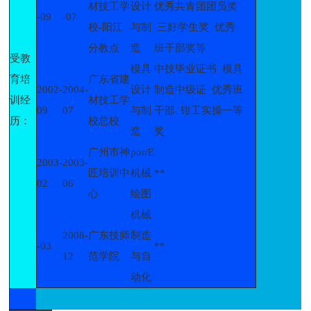
材技工学
设计
优秀共青团团员奖
-09
-07
校-阳江
与制
三好学生奖 优秀
分教点
造
班干部奖等
受教
模具
中技毕业证书 模具
育培
广东省建
2002-
2004-
设计
制造中级证 优秀班
训经
材技工学
09
07
与制
干部 钳工实操一等
历：
校总校
造
奖
广州市神
por/E
2003-
2003-
匠培训中
机械
**
02
06
心
绘图
机械
2008-
广东技师
制造
-03
**
12
范学院
与自
动化