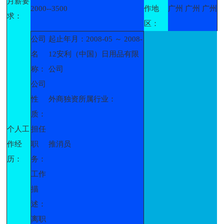
月薪要
2000--3500
作地
广州 广州 广州
求：
区：
公司
起止年月：2008-05 ～ 2008-
名
12安利（中国）日用品有限
称：
公司
公司
性
外商独资所属行业：
质：
个人工
担任
作经
职
推消员
历：
务：
工作
描
述：
离职