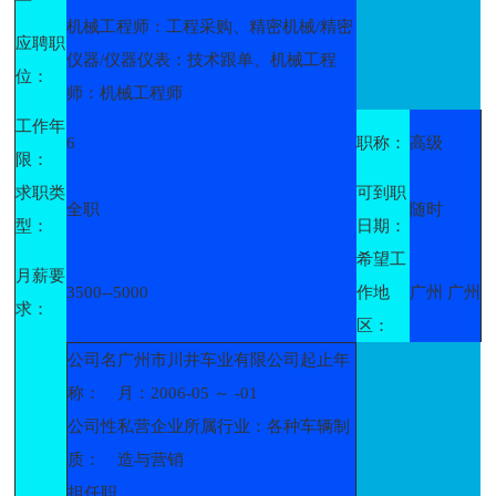
机械工程师：工程采购、精密机械/精密
应聘职
仪器/仪器仪表：技术跟单、机械工程
位：
师：机械工程师
工作年
6
职称：
高级
限：
求职类
可到职
全职
随时
型：
日期：
希望工
月薪要
3500--5000
作地
广州 广州
求：
区：
公司名
广州市川井车业有限公司起止年
称：
月：2006-05 ～ -01
公司性
私营企业所属行业：各种车辆制
质：
造与营销
担任职