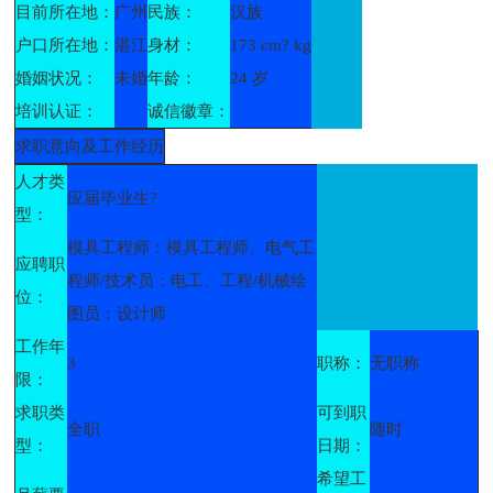
目前所在地：
广州
民族：
汉族
户口所在地：
湛江
身材：
173 cm? kg
婚姻状况：
未婚
年龄：
24 岁
培训认证：
诚信徽章：
求职意向及工作经历
人才类
应届毕业生?
型：
模具工程师：模具工程师、电气工
应聘职
程师/技术员：电工、工程/机械绘
位：
图员：设计师
工作年
3
职称：
无职称
限：
求职类
可到职
全职
随时
型：
日期：
希望工