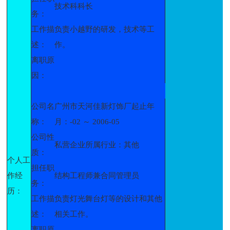
技术科科长
务：
工作描
负责小越野的研发，技术等工
述：
作。
离职原
因：
公司名
广州市天河佳新灯饰厂起止年
称：
月：-02 ～ 2006-05
公司性
私营企业所属行业：其他
质：
个人工
担任职
作经
结构工程师兼合同管理员
务：
历：
工作描
负责灯光舞台灯等的设计和其他
述：
相关工作。
离职原