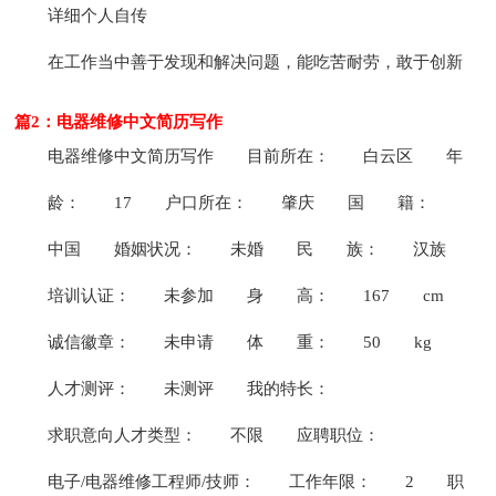
详细个人自传
在工作当中善于发现和解决问题，能吃苦耐劳，敢于创新
篇2：电器维修中文简历写作
电器维修中文简历写作
目前所在：
白云区
年
龄：
17
户口所在：
肇庆
国
籍：
中国
婚姻状况：
未婚
民
族：
汉族
培训认证：
未参加
身
高：
167
cm
诚信徽章：
未申请
体
重：
50
kg
人才测评：
未测评
我的特长：
求职意向人才类型：
不限
应聘职位：
电子/电器维修工程师/技师：
工作年限：
2
职