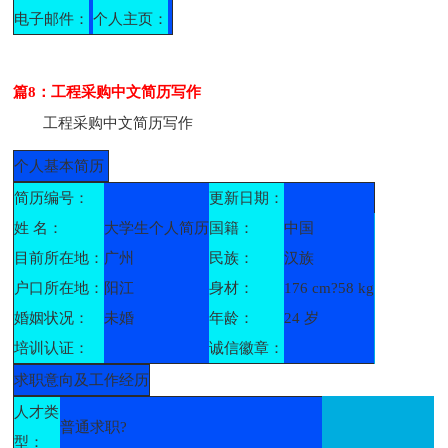
电子邮件：
个人主页：
篇8：工程采购中文简历写作
工程采购中文简历写作
个人基本简历
简历编号：
更新日期：
姓 名：
大学生个人简历
国籍：
中国
目前所在地：
广州
民族：
汉族
户口所在地：
阳江
身材：
176 cm?58 kg
婚姻状况：
未婚
年龄：
24 岁
培训认证：
诚信徽章：
求职意向及工作经历
人才类
普通求职?
型：