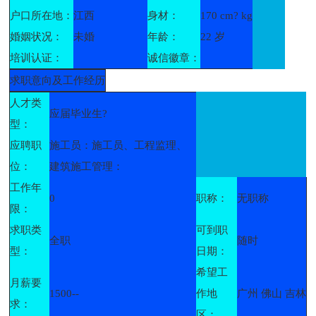
户口所在地：
江西
身材：
170 cm? kg
婚姻状况：
未婚
年龄：
22 岁
培训认证：
诚信徽章：
求职意向及工作经历
人才类
应届毕业生?
型：
应聘职
施工员：施工员、工程监理、
位：
建筑施工管理：
工作年
0
职称：
无职称
限：
求职类
可到职
全职
随时
型：
日期：
希望工
月薪要
1500--
作地
广州 佛山 吉林
求：
区：