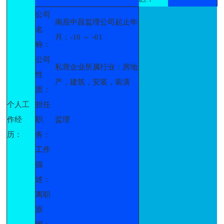
公司
南昌中昌监理公司起止年
名
月：-10 ～ -01
称：
公司
私营企业所属行业：房地
性
产，建筑，安装，装潢
质：
个人工
担任
作经
职
监理
历：
务：
工作
描
述：
离职
原