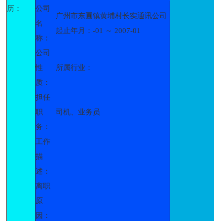
历：
公司
广州市东圃镇黄埔村长实通讯公司
名
起止年月：-01 ～ 2007-01
称：
公司
性
所属行业：
质：
担任
职
司机、业务员
务：
工作
描
述：
离职
原
因：