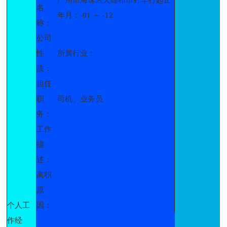
名
年月：-01 ～ -12
称：
公司
性
所属行业：
质：
担任
职
司机、业务员
务：
工作
描
述：
离职
原
个人工
因：
作经