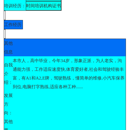
培训经历：
时间
培训机构
证书
工作经历
其他
信息
本市人，高中毕业，今年34岁，形象正派，为人老实，沟
自我
通能力强，工作适应速度快,体育爱好者,社会和驾驶经验丰
介
富，有A1和A2,E牌，驾驶熟练，懂简单的维修,小汽车保养
绍：
到位,电脑打字熟练,适应各种工种......
发展
方
向：
其他