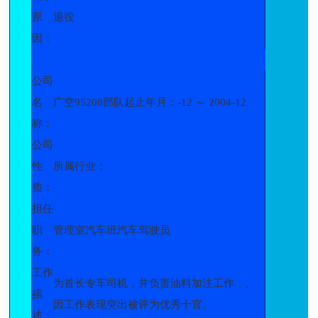
原
退役
因：
公司
名
广空95208部队起止年月：-12 ～ 2004-12
称：
公司
性
所属行业：
质：
担任
职
管理室汽车班汽车驾驶员
务：
工作
为首长专车司机，并负责油料加注工作，、
描
因工作表现突出被评为优秀十官。
述：