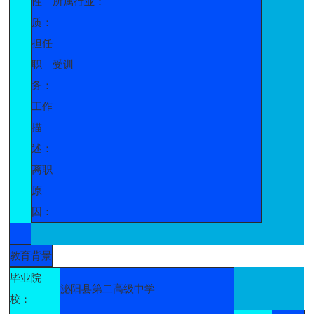
性
所属行业：
质：
担任
职
受训
务：
工作
描
述：
离职
原
因：
教育背景
毕业院
泌阳县第二高级中学
校：