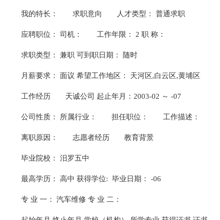
我的特长：
求职意向
人才类型： 普通求职
应聘职位： 司机：
工作年限： 2 职 称：
求职类型： 兼职 可到职日期： 随时
月薪要求： 面议 希望工作地区： 天河区,白云区,黄埔区
工作经历
天诚公司 起止年月：2003-02 ～ -07
公司性质： 所属行业：
担任职位：
工作描述：
离职原因：
志愿者经历
教育背景
毕业院校： 汨罗五中
最高学历： 高中 获得学位: 毕业日期： -06
专 业 一： 汽车维修 专 业 二：
起始年月 终止年月 学校（机构） 所学专业 获得证书 证书