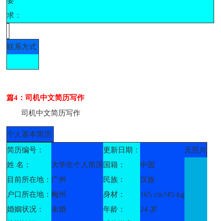
要
求：
联系方式
篇4：司机中文简历写作
司机中文简历写作
个人基本简历
简历编号：
更新日期：
无照片
姓 名：
大学生个人简历
国籍：
中国
目前所在地：
广州
民族：
汉族
户口所在地：
梅州
身材：
165 cm?45 kg
婚姻状况：
未婚
年龄：
24 岁