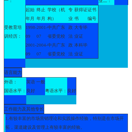
一：
业二：
起始
终止
学校（机
专
获得证
证书
年月
年月
构）
业
书
编号
受教育培
1998-
2001-
中共广东
政
大专毕
训经历：
09
07
省委党校
法
业证
2001-
2004-
中共广东
政
本科毕
09
07
省委党校
法
业证
语言能力
外语：
英语 一般
国语水平：
良好
粤语水平：
良好
工作能力及其他专长
1.有较丰富的市场营销理论和实践操作经验，特别是在市场开
拓，渠道建设及管理上有较丰富的经验。