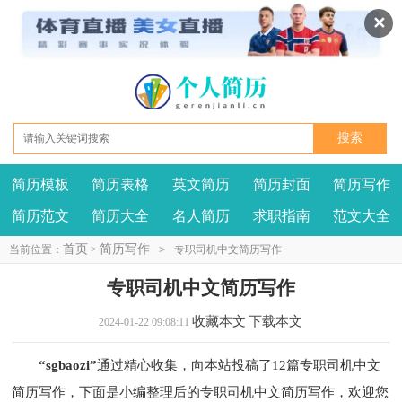
✕
简历模板
简历表格
英文简历
简历封面
简历写作
我要投稿
投诉建议
简历范文
简历大全
名人简历
求职指南
范文大全
首页
简历写作
当前位置：
>
>
专职司机中文简历写作
专职司机中文简历写作
收藏本文
下载本文
2024-01-22 09:08:11
“sgbaozi”
通过精心收集，向本站投稿了12篇专职司机中文
简历写作，下面是小编整理后的专职司机中文简历写作，欢迎您