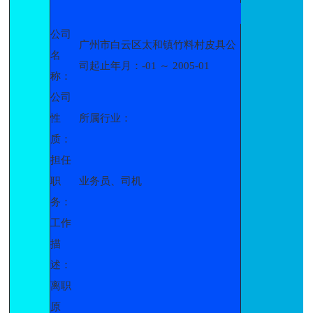
公司
广州市白云区太和镇竹料村皮具公
名
司起止年月：-01 ～ 2005-01
称：
公司
性
所属行业：
质：
担任
职
业务员、司机
务：
工作
描
述：
离职
原