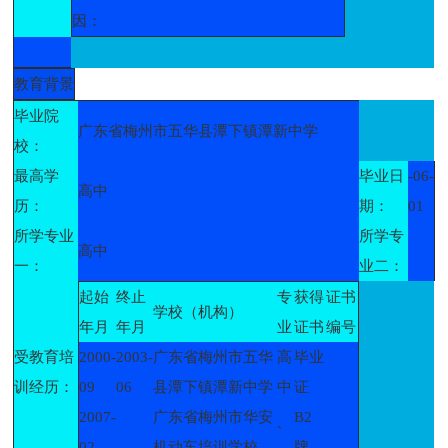
因：
教育背景
毕业院
广东省梅州市五华县潭下镇潭新中学
校：
最高学
毕业日
-06-
高中
历：
期：
01
所学专业
所学专
高中
一：
业二：
起始
终止
专
获得
证书
学校（机构）
年月
年月
业
证书
编号
受教育培
2000-
2003-
广东省梅州市五华
高
毕业
训经历：
09
06
县潭下镇潭新中学
中
证
2007-
广东省梅州市华安
B2
`
02
机动车培训学校
牌