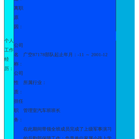
离职
原
因：
个人
公司
工作
名
广空87178部队起止年月：-11 ～ 2001-12
经
称：
历：
公司
性
所属行业：
质：
担任
职
管理室汽车班班长
务：
在此期间带领全班成员完成了上级军事演习
的后勤部保障工作：负责单位家属小孩上学