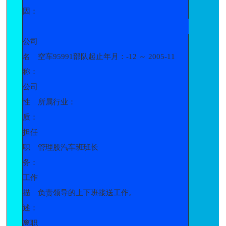
因：
公司
名
空车95991部队起止年月：-12 ～ 2005-11
称：
公司
性
所属行业：
质：
担任
职
管理股汽车班班长
务：
工作
描
负责领导的上下班接送工作。
述：
离职