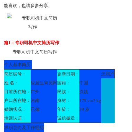
能喜欢，也请多多分享。
篇1：专职司机中文简历写作
专职司机中文简历写作
个人基本简历
简历编号：
更新日期：
无照片
姓 名：
应届生简历网
国籍：
中国
目前所在地：
广州
民族：
汉族
户口所在地：
河南
身材：
175 cm? kg
婚姻状况：
已婚
年龄：
29 岁
培训认证：
诚信徽章：
求职意向及工作经历