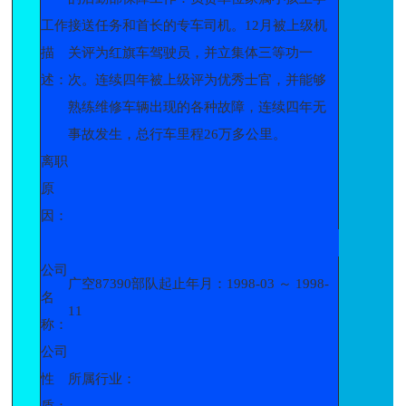
工作
接送任务和首长的专车司机。12月被上级机
描
关评为红旗车驾驶员，并立集体三等功一
述：
次。连续四年被上级评为优秀士官，并能够
熟练维修车辆出现的各种故障，连续四年无
事故发生，总行车里程26万多公里。
离职
原
因：
公司
广空87390部队起止年月：1998-03 ～ 1998-
名
11
称：
公司
性
所属行业：
质：