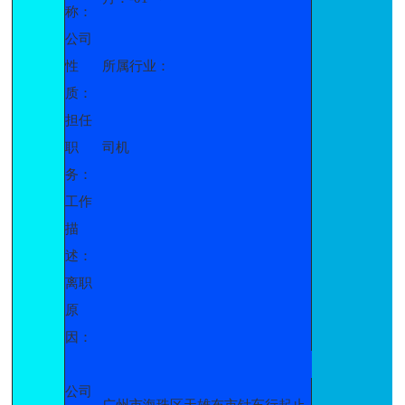
称：
公司
性
所属行业：
质：
担任
职
司机
务：
工作
描
述：
离职
原
因：
公司
广州市海珠区天雄布市针车行起止