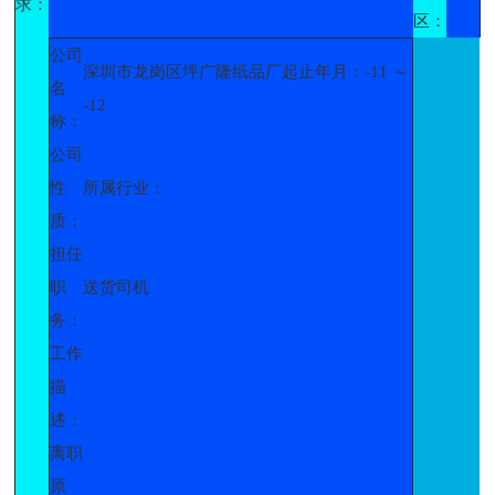
求：
区：
公司
深圳市龙岗区坪广隆纸品厂起止年月：-11 ～
名
-12
称：
公司
性
所属行业：
质：
担任
职
送货司机
务：
工作
描
述：
离职
原