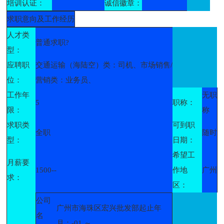
培训认证：
诚信徽章：
求职意向及工作经历
人才类
普通求职?
型：
应聘职
交通运输（海陆空）类：司机、市场销售/
位：
营销类：业务员、
工作年
无职
5
职称：
限：
称
求职类
可到职
全职
随时
型：
日期：
希望工
月薪要
1500--
作地
广州
求：
区：
公司
广州市海珠区宏兴批发部起止年
名
月：-01 ～