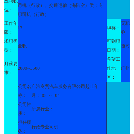
应聘职
司机（行政）、交通运输（海陆空）类：专
位：
职司机（行政）
工作年
无职
13
职称：
限：
称
求职类
可到职
全职
随时
型：
日期：
希望工
月薪要
2000--3500
作地
广州
求：
区：
公司名
广汽商贸汽车服务有限公司起止年
称：
月：-05 ～ -04
公司性
所属行业：
质：
担任职
行政专业司机
务：