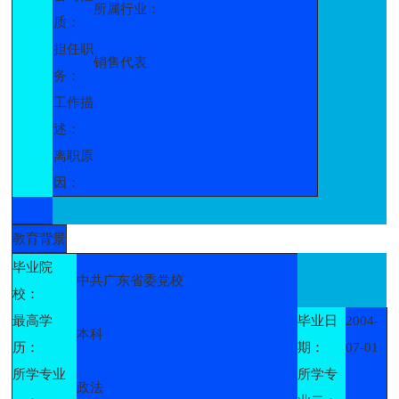
所属行业：
质：
担任职
销售代表
务：
工作描
述：
离职原
因：
教育背景
毕业院
中共广东省委党校
校：
最高学
毕业日
2004-
本科
历：
期：
07-01
所学专业
所学专
政法