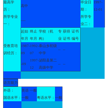
最高学
毕业日
1997-
高中
历：
期：
12-01
所学专业
所学专
----
一：
业二：
起始
终止
学校（机
专
获得
证书
年月
年月
构）
业
证书
编号
受教育培
1987-
1992-
泰山乡初级
--
--
训经历：
09
07
中学
1997-
泌阳县第二
-09
--
--
12
高级中学
语言能力
外语：
英语 一般
国语水平：
一般
粤语水平：
一般