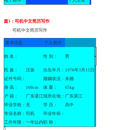
篇3：司机中文简历写作
司机中文简历写作
基本信息
个人相片
姓 名：
性 别：
男
民 族：
汉族
出生年月：
1976年3月15日
证件号码：
婚姻状况：
未婚
身 高：
168cm
体 重：
65kg
户 籍：
广东湛江
现所在地：
广东湛江
毕业学校：
无
学 历：
高中
专业名称：
司机
毕业年份：
工作年限：
一年以内
职 称：