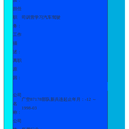
担任
职
司训营学习汽车驾驶
务：
工作
描
述：
离职
原
因：
公司
广空87178部队新兵连起止年月：-12 ～
名
1998-03
称：
公司