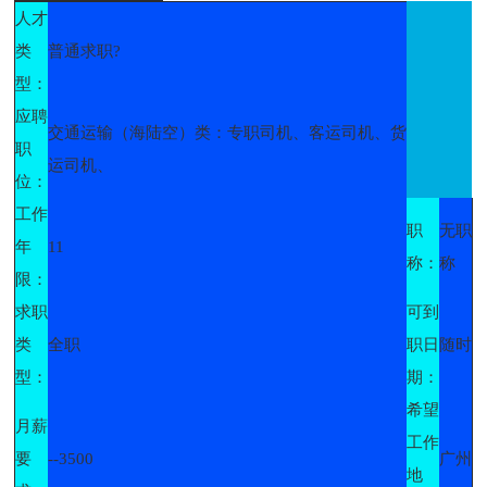
人才
类
普通求职?
型：
应聘
交通运输（海陆空）类：专职司机、客运司机、货
职
运司机、
位：
工作
职
无职
年
11
称：
称
限：
求职
可到
类
全职
职日
随时
型：
期：
希望
月薪
工作
要
--3500
广州
地