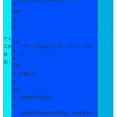
述：
离职
原
因：
个人
公司
工作
广空87178部队起止年月：1998-11 ～ 2001-
名
经
12
称：
历：
公司
性
所属行业：
质：
担任
职
管理室汽车班班长
务：
在此期间带领全班成员完成了上级军事演习