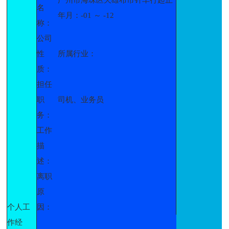
名
年月：-01 ～ -12
称：
公司
性
所属行业：
质：
担任
职
司机、业务员
务：
工作
描
述：
离职
原
个人工
因：
作经