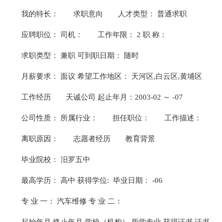
我的特长：
求职意向
人才类型： 普通求职
应聘职位： 司机：
工作年限： 2 职 称：
求职类型： 兼职 可到职日期： 随时
月薪要求： 面议 希望工作地区： 天河区,白云区,黄埔区
工作经历
天诚公司 起止年月：2003-02 ～ -07
公司性质： 所属行业：
担任职位：
工作描述：
离职原因：
志愿者经历
教育背景
毕业院校： 汨罗五中
最高学历： 高中 获得学位: 毕业日期： -06
专 业 一： 汽车维修 专 业 二：
起始年月 终止年月 学校（机构） 所学专业 获得证书 证书