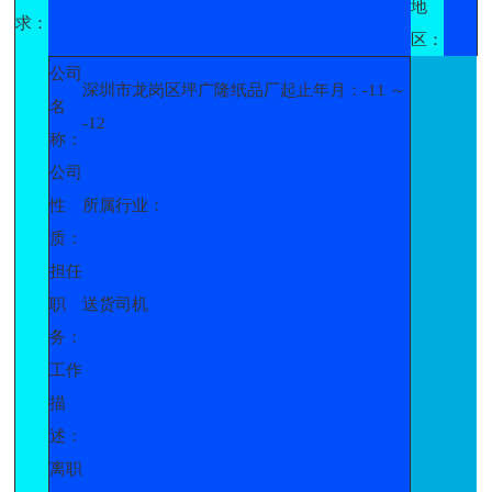
地
求：
区：
公司
深圳市龙岗区坪广隆纸品厂起止年月：-11 ～
名
-12
称：
公司
性
所属行业：
质：
担任
职
送货司机
务：
工作
描
述：
离职