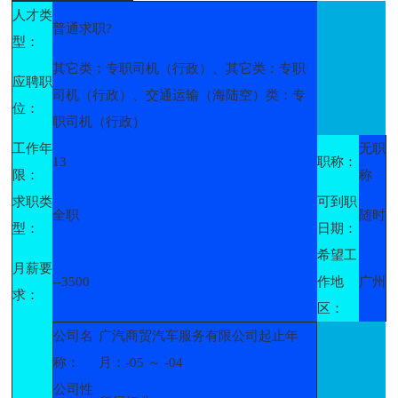
人才类
普通求职?
型：
其它类：专职司机（行政）、其它类：专职
应聘职
司机（行政）、交通运输（海陆空）类：专
位：
职司机（行政）
工作年
无职
13
职称：
限：
称
求职类
可到职
全职
随时
型：
日期：
希望工
月薪要
--3500
作地
广州
求：
区：
公司名
广汽商贸汽车服务有限公司起止年
称：
月：-05 ～ -04
公司性