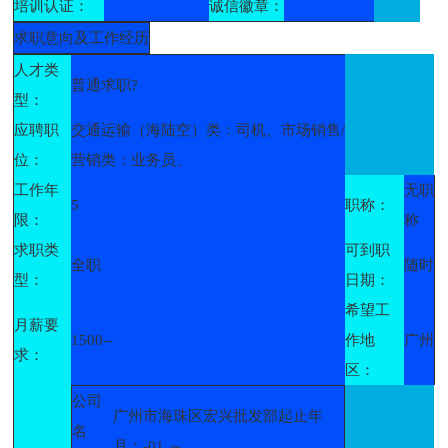
培训认证：
诚信徽章：
求职意向及工作经历
人才类
普通求职?
型：
应聘职
交通运输（海陆空）类：司机、市场销售/
位：
营销类：业务员、
工作年
无职
5
职称：
限：
称
求职类
可到职
全职
随时
型：
日期：
希望工
月薪要
1500--
作地
广州
求：
区：
公司
广州市海珠区宏兴批发部起止年
名
月：-01 ～