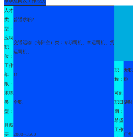
求职意向及工作经历
人才
类
普通求职?
型：
应聘
交通运输（海陆空）类：专职司机、客运司机、货
职
运司机、
位：
工作
职
无职
年
11
称：
称
限：
求职
可到
类
全职
职日
随时
型：
期：
希望
月薪
工作
要
2000--3500
广州