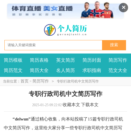
✕
简历模板
简历表格
英文简历
简历封面
简历写作
我要投稿
投诉建议
简历范文
简历大全
名人简历
求职指南
范文大全
首页
简历写作
当前位置：
>
>
专职行政司机中文简历写作
专职行政司机中文简历写作
收藏本文
下载本文
2025-01-25 09:22:02
“delwun”
通过精心收集，向本站投稿了15篇专职行政司机
中文简历写作，这里给大家分享一些专职行政司机中文简历写