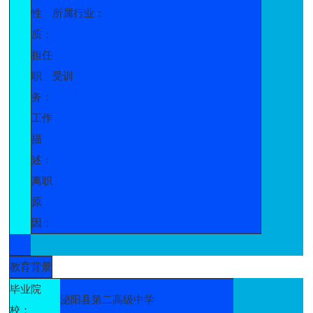
性
所属行业：
质：
担任
职
受训
务：
工作
描
述：
离职
原
因：
教育背景
毕业院
泌阳县第二高级中学
校：