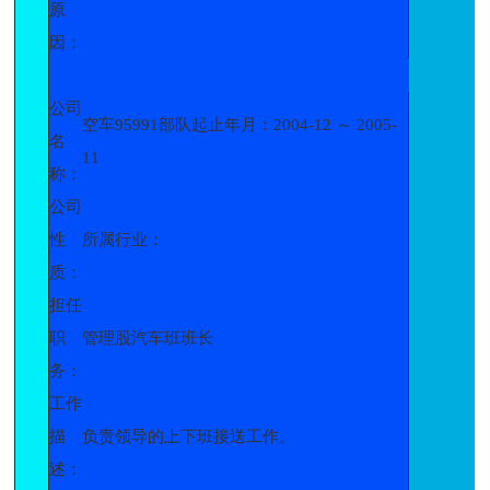
原
因：
公司
空车95991部队起止年月：2004-12 ～ 2005-
名
11
称：
公司
性
所属行业：
质：
担任
职
管理股汽车班班长
务：
工作
描
负责领导的上下班接送工作。
述：