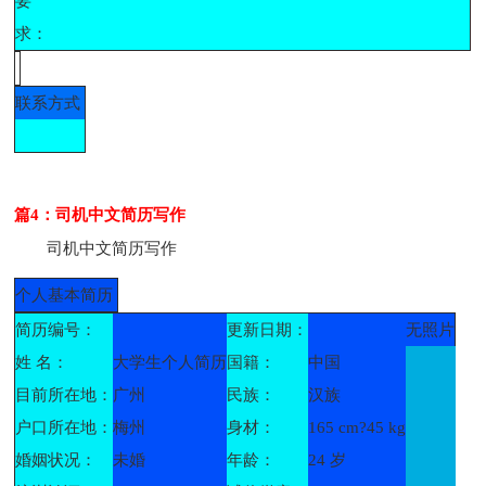
要
求：
联系方式
篇4：司机中文简历写作
司机中文简历写作
个人基本简历
简历编号：
更新日期：
无照片
姓 名：
大学生个人简历
国籍：
中国
目前所在地：
广州
民族：
汉族
户口所在地：
梅州
身材：
165 cm?45 kg
婚姻状况：
未婚
年龄：
24 岁