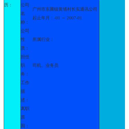
历：
公司
广州市东圃镇黄埔村长实通讯公司
名
起止年月：-01 ～ 2007-01
称：
公司
性
所属行业：
质：
担任
职
司机、业务员
务：
工作
描
述：
离职
原
因：