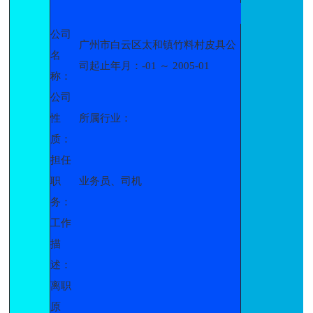
公司
广州市白云区太和镇竹料村皮具公
名
司起止年月：-01 ～ 2005-01
称：
公司
性
所属行业：
质：
担任
职
业务员、司机
务：
工作
描
述：
离职
原