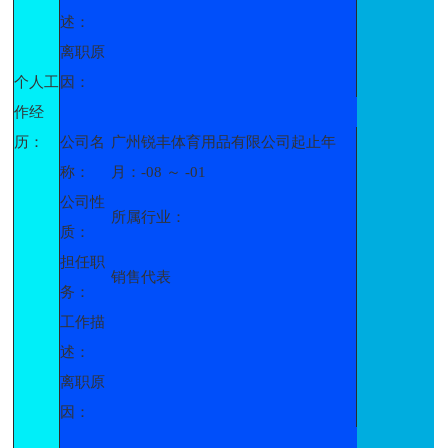
述：
离职原
个人工
因：
作经
历：
公司名
广州锐丰体育用品有限公司起止年
称：
月：-08 ～ -01
公司性
所属行业：
质：
担任职
销售代表
务：
工作描
述：
离职原
因：