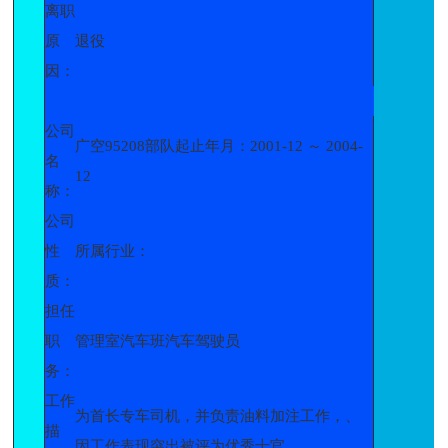
离职
原
退役
因：
公司
广空95208部队起止年月：2001-12 ～ 2004-
名
12
称：
公司
性
所属行业：
质：
担任
职
管理室汽车班汽车驾驶员
务：
工作
为首长专车司机，并负责油料加注工作，、
描
因工作表现突出被评为优秀十官。