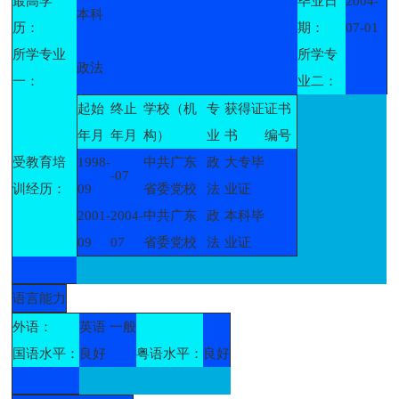
最高学
毕业日
2004-
本科
历：
期：
07-01
所学专业
所学专
政法
一：
业二：
起始
终止
学校（机
专
获得证
证书
年月
年月
构）
业
书
编号
受教育培
1998-
中共广东
政
大专毕
-07
训经历：
09
省委党校
法
业证
2001-
2004-
中共广东
政
本科毕
09
07
省委党校
法
业证
语言能力
外语：
英语 一般
国语水平：
良好
粤语水平：
良好