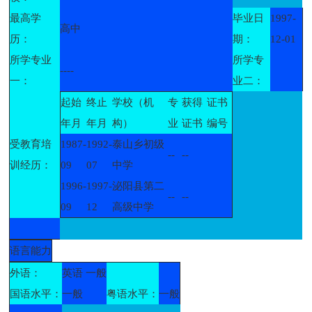
最高学
毕业日
1997-
高中
历：
期：
12-01
所学专业
所学专
----
一：
业二：
起始
终止
学校（机
专
获得
证书
年月
年月
构）
业
证书
编号
受教育培
1987-
1992-
泰山乡初级
--
--
训经历：
09
07
中学
1996-
1997-
泌阳县第二
--
--
09
12
高级中学
语言能力
外语：
英语 一般
国语水平：
一般
粤语水平：
一般