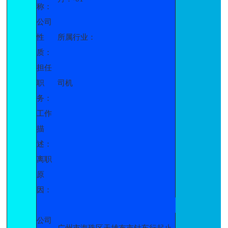
称：
公司
性
所属行业：
质：
担任
职
司机
务：
工作
描
述：
离职
原
因：
公司
广州市海珠区天雄布市针车行起止