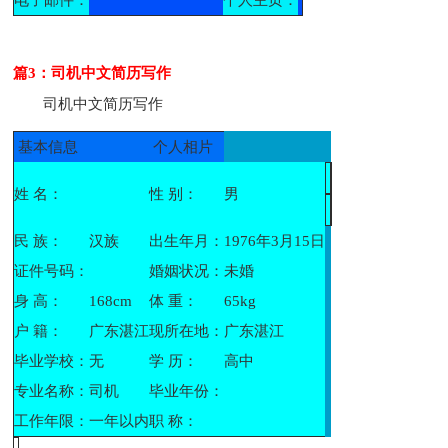
篇3：司机中文简历写作
司机中文简历写作
基本信息
个人相片
姓 名：
性 别：
男
民 族：
汉族
出生年月：
1976年3月15日
证件号码：
婚姻状况：
未婚
身 高：
168cm
体 重：
65kg
户 籍：
广东湛江
现所在地：
广东湛江
毕业学校：
无
学 历：
高中
专业名称：
司机
毕业年份：
工作年限：
一年以内
职 称：