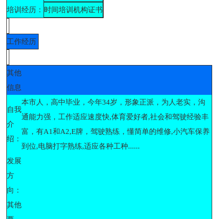
培训经历：
时间
培训机构
证书
工作经历
其他
信息
本市人，高中毕业，今年34岁，形象正派，为人老实，沟
自我
通能力强，工作适应速度快,体育爱好者,社会和驾驶经验丰
介
富，有A1和A2,E牌，驾驶熟练，懂简单的维修,小汽车保养
绍：
到位,电脑打字熟练,适应各种工种......
发展
方
向：
其他