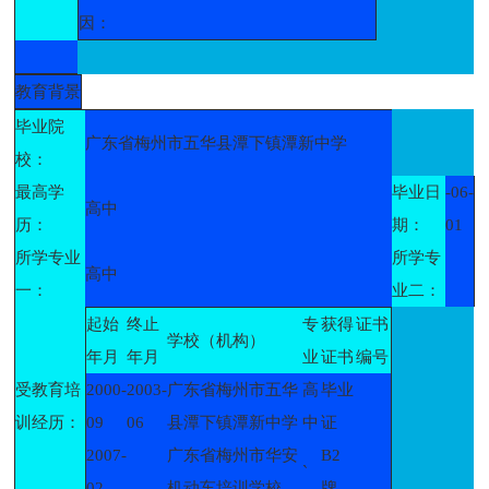
因：
教育背景
毕业院
广东省梅州市五华县潭下镇潭新中学
校：
最高学
毕业日
-06-
高中
历：
期：
01
所学专业
所学专
高中
一：
业二：
起始
终止
专
获得
证书
学校（机构）
年月
年月
业
证书
编号
受教育培
2000-
2003-
广东省梅州市五华
高
毕业
训经历：
09
06
县潭下镇潭新中学
中
证
2007-
广东省梅州市华安
B2
`
02
机动车培训学校
牌