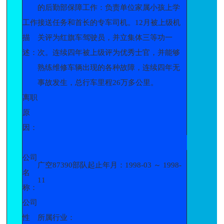
的后勤部保障工作：负责单位家属小孩上学
工作
接送任务和首长的专车司机。12月被上级机
描
关评为红旗车驾驶员，并立集体三等功一
述：
次。连续四年被上级评为优秀士官，并能够
熟练维修车辆出现的各种故障，连续四年无
事故发生，总行车里程26万多公里。
离职
原
因：
公司
广空87390部队起止年月：1998-03 ～ 1998-
名
11
称：
公司
性
所属行业：