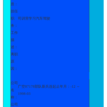
质：
担任
职
司训营学习汽车驾驶
务：
工作
描
述：
离职
原
因：
公司
广空87178部队新兵连起止年月：-12 ～
名
1998-03
称：
公司