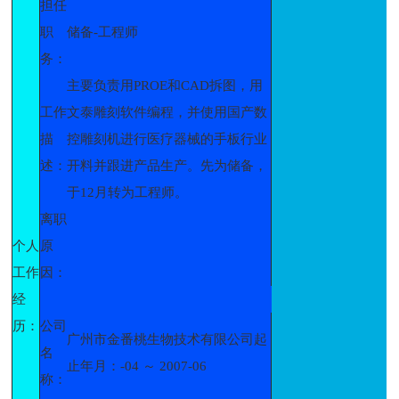
担任
职
储备-工程师
务：
主要负责用PROE和CAD拆图，用
工作
文泰雕刻软件编程，并使用国产数
描
控雕刻机进行医疗器械的手板行业
述：
开料并跟进产品生产。先为储备，
于12月转为工程师。
离职
个人
原
工作
因：
经
历：
公司
广州市金番桃生物技术有限公司起
名
止年月：-04 ～ 2007-06
称：