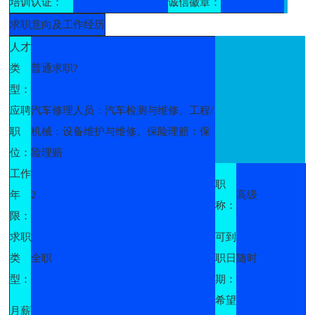
培训认证：
诚信徽章：
求职意向及工作经历
人才
类
普通求职?
型：
应聘
汽车修理人员：汽车检测与维修、工程/
职
机械：设备维护与维修、保险理赔：保
位：
险理赔
工作
职
年
2
高级
称：
限：
求职
可到
类
全职
职日
随时
型：
期：
希望
月薪