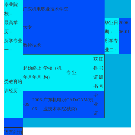
毕业院
广东机电职业技术学院
校：
最高学
毕业日
2006-
大专
历：
期：
06-01
所学专业
所学专
数控技术
一：
业二：
获
证
起始
终止
学校（机
得
书
专 业
年月
年月
构）
证
编
受教育培
书
号
训经历：
毕
2006-
广东机电职
CAD/CAM(机
-09
业
06
业技术学院
械类)
证
语言能力