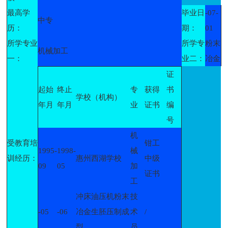
最高学
毕业日
-07-
中专
历：
期：
01
所学专业
所学专
粉末
机械加工
一：
业二：
冶金
证
起始
终止
专
获得
书
学校（机构）
年月
年月
业
证书
编
号
机
受教育培
钳工
1995-
1998-
械
训经历：
惠州西湖学校
中级
09
05
加
证书
工
冲床油压机粉末
技
-05
-06
冶金生胚压制成
术
/
型
员