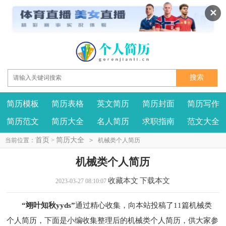
✕
简历模板
简历表格
英文简历
简历封面
简历写作
我要投稿
投诉建议
简历范文
简历大全
名人简历
求职指南
范文大全
首页
简历大全
当前位置：
>
>
机械类个人简历
机械类个人简历
收藏本文
下载本文
2023-03-27 08:10:07
“翊叶知秋yyds”
通过精心收集，向本站投稿了11篇机械类
个人简历，下面是小编收集整理后的机械类个人简历，供大家参