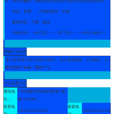
作，为公司服务，因此也多次得到公司领导以及高层的好评。
外语：普通
计算机能力：中级
爱好特长：下棋、跑步
其他证书：<<钳工证>>、<<车工证>>、<<冲压上岗证>>
详细个人自传
本人在华金公司工作近10余年，为人老实踏实，工作细心，认
真负责善于创新，爱好广泛。
个人联系方式
通讯地
广州花都市花东镇河联村 (邮
址：
编: 510890)
联系电
家庭电
136XXXXXXXXX
136XXXXXXXX