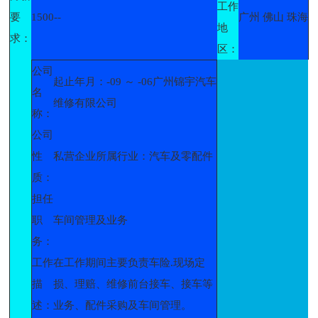
工作
要
1500--
广州 佛山 珠海
地
求：
区：
公司
起止年月：-09 ～ -06广州锦宇汽车
名
维修有限公司
称：
公司
性
私营企业所属行业：汽车及零配件
质：
担任
职
车间管理及业务
务：
工作
在工作期间主要负责车险.现场定
描
损、理赔、维修前台接车、接车等
述：
业务、配件采购及车间管理。