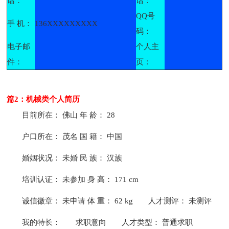
话：
话：
QQ号
手 机：
136XXXXXXXXX
码：
电子邮
个人主
件：
页：
篇2：机械类个人简历
目前所在： 佛山 年 龄： 28
户口所在： 茂名 国 籍： 中国
婚姻状况： 未婚 民 族： 汉族
培训认证： 未参加 身 高： 171 cm
诚信徽章： 未申请 体 重： 62 kg
人才测评： 未测评
我的特长：
求职意向
人才类型： 普通求职