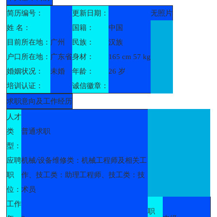
简历编号：
更新日期：
无照片
姓 名：
国籍：
中国
目前所在地：
广州
民族：
汉族
户口所在地：
广东省
身材：
165 cm 57 kg
婚姻状况：
未婚
年龄：
26 岁
培训认证：
诚信徽章：
求职意向及工作经历
人才
类
普通求职
型：
应聘
机械/设备维修类：机械工程师及相关工
职
作、技工类：助理工程师、技工类：技
位：
术员
工作
职