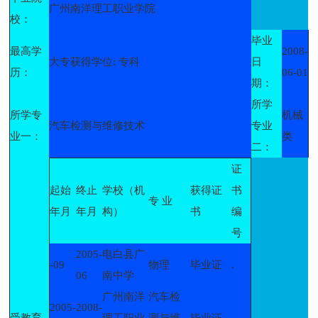
广州南洋理工职业学院
校：
毕业
最高学
2008-
大专获得学位: 专科
日
历：
06-01
期：
所学
所学专
机械
汽车检测与维修技术
专业
业一：
类
二：
证
起始
终止
学校（机
获得证
书
专 业
年月
年月
构）
书
编
号
2005-
电白县广
-09
物理
毕业证
.
06
南中学
广州南洋
汽车检
2005-
2008-
受教育
理工职业
测与维
毕业证
.