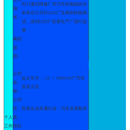
时只要到维修厂对汽车的电路的分
描
析和在公司对LED广告屏的性能测
述：
试、及到LED广告屏生产厂进行监
督
离职
原
因：
公司
起止年月：-12 ～ 2008-03广汽丰
名
田兆方店
称：
公司
性
民营企业所属行业：汽车及零配件
个人
质：
工作
担任