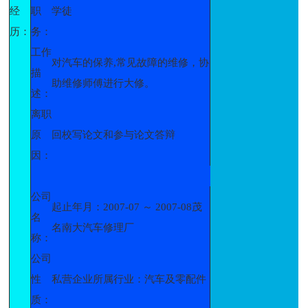
经
职
学徒
历：
务：
工作
对汽车的保养,常见故障的维修，协
描
助维修师傅进行大修。
述：
离职
原
回校写论文和参与论文答辩
因：
公司
起止年月：2007-07 ～ 2007-08茂
名
名南大汽车修理厂
称：
公司
性
私营企业所属行业：汽车及零配件
质：