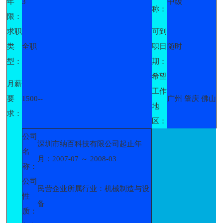
年
3
中级
称：
限：
求职
可到
类
全职
职日
随时
型：
期：
希望
月薪
工作
要
1500--
广州 肇庆 佛山
地
求：
区：
公司
深圳市纳百科技有限公司起止年
名
月：2007-07 ～ 2008-03
称：
公司
民营企业所属行业：机械制造与设
性
备
质：