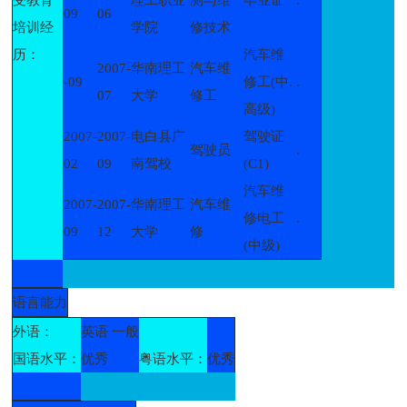
09
06
培训经
学院
修技术
历：
汽车维
2007-
华南理工
汽车维
-09
修工(中.
.
07
大学
修工
高级)
2007-
2007-
电白县广
驾驶证
驾驶员
.
02
09
南驾校
(C1)
汽车维
2007-
2007-
华南理工
汽车维
修电工
.
09
12
大学
修
(中级)
语言能力
外语：
英语 一般
国语水平：
优秀
粤语水平：
优秀