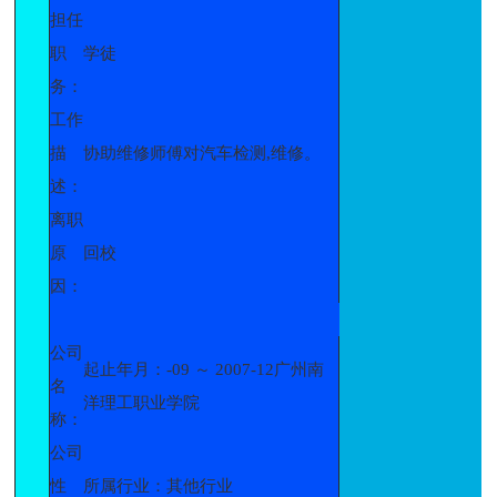
担任
职
学徒
务：
工作
描
协助维修师傅对汽车检测,维修。
述：
离职
原
回校
因：
公司
起止年月：-09 ～ 2007-12广州南
名
洋理工职业学院
称：
公司
性
所属行业：其他行业