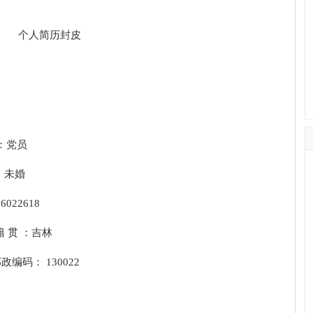
 ：党员
：未婚
022618
 贯 ：吉林
政编码： 130022