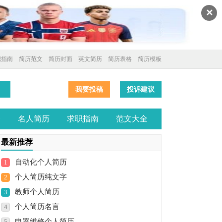
✕
职指南
简历范文
简历封面
英文简历
简历表格
简历模板
我要投稿
投诉建议
全
名人简历
求职指南
范文大全
最新推荐
自动化个人简历
1
个人简历纯文字
2
教师个人简历
3
个人简历名言
4
电器维修个人简历
5