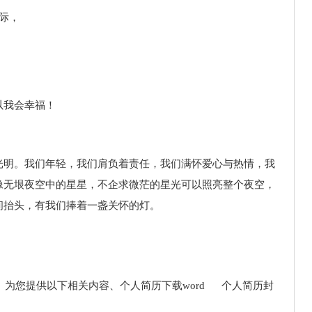
际，
以我会幸福！
光明。我们年轻，我们肩负着责任，我们满怀爱心与热情，我
像无垠夜空中的星星，不企求微茫的星光可以照亮整个夜空，
间抬头，有我们捧着一盏关怀的灯。
（）为您提供以下相关内容、个人简历下载word 个人简历封