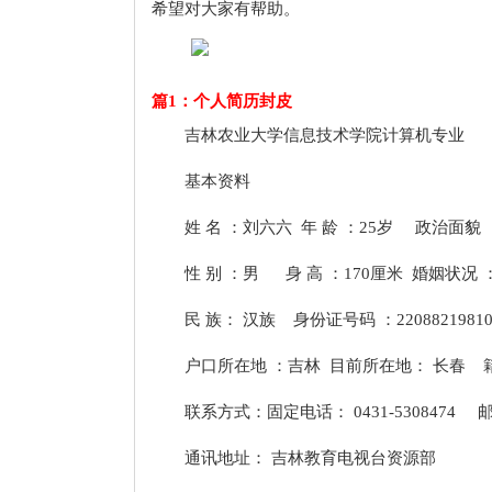
希望对大家有帮助。
篇1：个人简历封皮
吉林农业大学信息技术学院计算机专业
基本资料
姓 名 ：刘六六 年 龄 ：25岁 政治面貌
性 别 ：男 身 高 ：170厘米 婚姻状况 
民 族： 汉族 身份证号码 ：220882198106
户口所在地 ：吉林 目前所在地： 长春 籍
联系方式：固定电话： 0431-5308474 邮
通讯地址： 吉林教育电视台资源部