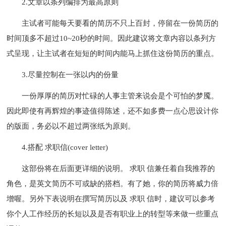
2.文章以条列编排为最高原则
主试者可能每天要看的简历不只上百封，停留在一份简历的
时间顶多不超过10~20秒的时间。因此建议将文章内容以条列方
式呈现，让主试者在短短的时间内能马上抓住这份简历的重点。
3.尽量控制在一张以内的份量
一份厚厚的简历对忙碌的人事主管来说会是个可怕的梦魇。
因此即使有再辉煌的事迹值得陈述，还不如多费一点心思设计你
的版面，务必以不超过两张纸为原则。
4.搭配 求职信(cover letter)
这部份将在后面更详细的说明。 求职 信兼任着自我推荐的
角色，是英文简历不可或缺的搭档。有了她，你的简历将威力倍
增喔。另外下表说明在撰写简历以及 求职 信时，建议可以参考
你个人工作经历的长短以及是否有职业上的转型等来做一些重点