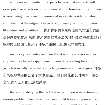
an increasing number of experts believe that migrants will
exert positive effects on construction of city .however ,this opinion
is now being questioned by more and more city residents ,who
complain that the migrants have brought many serious problems
like crime and prostitution. 越来越多的专家相信移民对城市的建
设起到积极作用.然而,越来越多的城市居民却怀疑这种说法,他们
抱怨民工给城市带来了许多严重的问题,象犯罪和卖淫.
many city residents complain that it is so few buses in their
city that they have to spend much more time waiting for a bus
,which is usually crowded with a large number of passengers. 许多
市民抱怨城市的公交车太少,以至于他们要花很长时间等一辆公
交车,而车上可能已满载乘客.
there is no denying the fact that air pollution is an extremely
serious problem :the city authorities should take strong measures to