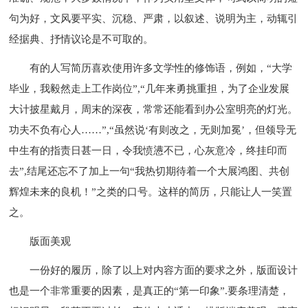
句为好，文风要平实、沉稳、严肃，以叙述、说明为主，动辄引
经据典、抒情议论是不可取的。
有的人写简历喜欢使用许多文学性的修饰语，例如，“大学
毕业，我毅然走上工作岗位”,“几年来勇挑重担，为了企业发展
大计披星戴月，周末的深夜，常常还能看到办公室明亮的灯光。
功夫不负有心人……”,“虽然说‘有则改之，无则加冕’，但领导无
中生有的指责日甚一日，令我愤懑不已，心灰意冷，终挂印而
去”,结尾还忘不了加上一句“我热切期待着一个大展鸿图、共创
辉煌未来的良机！”之类的口号。这样的简历，只能让人一笑置
之。
版面美观
一份好的履历，除了以上对内容方面的要求之外，版面设计
也是一个非常重要的因素，是真正的“第一印象”.要条理清楚，