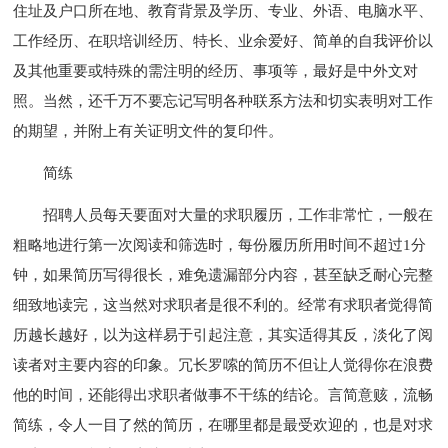
住址及户口所在地、教育背景及学历、专业、外语、电脑水平、
工作经历、在职培训经历、特长、业余爱好、简单的自我评价以
及其他重要或特殊的需注明的经历、事项等，最好是中外文对
照。当然，还千万不要忘记写明各种联系方法和切实表明对工作
的期望，并附上有关证明文件的复印件。
简练
招聘人员每天要面对大量的求职履历，工作非常忙，一般在
粗略地进行第一次阅读和筛选时，每份履历所用时间不超过1分
钟，如果简历写得很长，难免遗漏部分内容，甚至缺乏耐心完整
细致地读完，这当然对求职者是很不利的。经常有求职者觉得简
历越长越好，以为这样易于引起注意，其实适得其反，淡化了阅
读者对主要内容的印象。冗长罗嗦的简历不但让人觉得你在浪费
他的时间，还能得出求职者做事不干练的结论。言简意赅，流畅
简练，令人一目了然的简历，在哪里都是最受欢迎的，也是对求