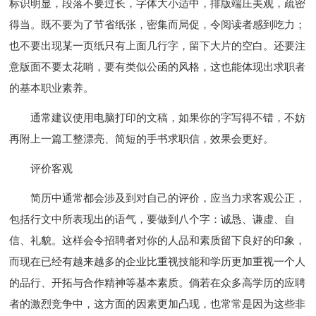
标识明显，段落不要过长，字体大小适中，排版端庄美观，疏密
得当。既不要为了节省纸张，密集而局促，令阅读者感到吃力；
也不要出现某一页纸只有上面几行字，留下大片的空白。还要注
意版面不要太花哨，要有类似公函的风格，这也能体现出求职者
的基本职业素养。
通常建议使用电脑打印的文稿，如果你的字写得不错，不妨
再附上一篇工整漂亮、简短的手书求职信，效果会更好。
评价客观
简历中通常都会涉及到对自己的评价，应当力求客观公正，
包括行文中所表现出的语气，要做到八个字：诚恳、谦虚、自
信、礼貌。这样会令招聘者对你的人品和素质留下良好的印象，
而现在已经有越来越多的企业比重视技能和学历更加重视一个人
的品行、开拓与合作精神等基本素质。倘若在众多高学历的应聘
者的激烈竞争中，这方面的因素更加凸现，也常常是因为这些非