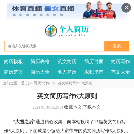
✕
简历模板
简历表格
英文简历
简历封面
简历写作
我要投稿
投诉建议
简历范文
简历大全
名人简历
求职指南
范文大全
首页
简历写作
当前位置：
>
>
英文简历写作6大原则
英文简历写作6大原则
收藏本文
下载本文
2023-01-30 08:20:54
“大雪之后”
通过精心收集，向本站投稿了15篇英文简历写
作6大原则，下面就是小编给大家带来的英文简历写作6大原则，