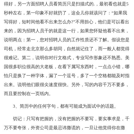
得好，另一方面招聘人员看简历只是扫描式的.，最初看也就是5
秒种左右，第一印象不好就扔了，这会儿你就该问了：“如果我
写得好，短时间他看不出来怎么办?”不用担心，他们是可以看出
来的，因为招聘人员干的就是这一行，如果您怀疑他看不出来，
说明两点：第一，您对招聘人员的工作性质还不了解。假设您是
司机，经常走北京那么多胡同，自然就记住了，而一般人都觉得
很难记。第二，说明你对行文格式，专业写作形象还不熟悉。美
国很多职位很高的大老板，在看下属写东西时，一点点小错，哪
怕只是换了一种字体，漏了一个逗号，多了一个空格都能及时指
出来。说明他们眼很尖速度很快。另外，写的内容千万不要多，
而且要控制在一页纸内。
3、简历中的任何字句，都有可能成为面试中的话题。
切记：只写有把握的，没有把握的不要写，要实事求是，千
万不要夸张，外资公司是最忌讳撒谎的，一旦让他觉得你在撒